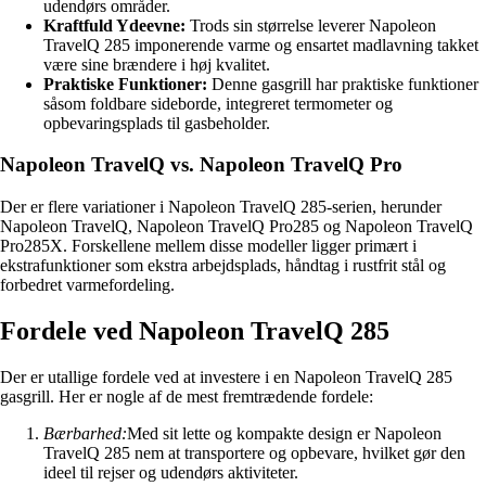
udendørs områder.
Kraftfuld Ydeevne:
Trods sin størrelse leverer Napoleon
TravelQ 285 imponerende varme og ensartet madlavning takket
være sine brændere i høj kvalitet.
Praktiske Funktioner:
Denne gasgrill har praktiske funktioner
såsom foldbare sideborde, integreret termometer og
opbevaringsplads til gasbeholder.
Napoleon TravelQ vs. Napoleon TravelQ Pro
Der er flere variationer i Napoleon TravelQ 285-serien, herunder
Napoleon TravelQ, Napoleon TravelQ Pro285 og Napoleon TravelQ
Pro285X. Forskellene mellem disse modeller ligger primært i
ekstrafunktioner som ekstra arbejdsplads, håndtag i rustfrit stål og
forbedret varmefordeling.
Fordele ved Napoleon TravelQ 285
Der er utallige fordele ved at investere i en Napoleon TravelQ 285
gasgrill. Her er nogle af de mest fremtrædende fordele:
Bærbarhed:
Med sit lette og kompakte design er Napoleon
TravelQ 285 nem at transportere og opbevare, hvilket gør den
ideel til rejser og udendørs aktiviteter.