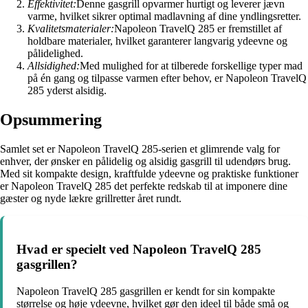
Effektivitet:
Denne gasgrill opvarmer hurtigt og leverer jævn
varme, hvilket sikrer optimal madlavning af dine yndlingsretter.
Kvalitetsmaterialer:
Napoleon TravelQ 285 er fremstillet af
holdbare materialer, hvilket garanterer langvarig ydeevne og
pålidelighed.
Allsidighed:
Med mulighed for at tilberede forskellige typer mad
på én gang og tilpasse varmen efter behov, er Napoleon TravelQ
285 yderst alsidig.
Opsummering
Samlet set er Napoleon TravelQ 285-serien et glimrende valg for
enhver, der ønsker en pålidelig og alsidig gasgrill til udendørs brug.
Med sit kompakte design, kraftfulde ydeevne og praktiske funktioner
er Napoleon TravelQ 285 det perfekte redskab til at imponere dine
gæster og nyde lækre grillretter året rundt.
Hvad er specielt ved Napoleon TravelQ 285
gasgrillen?
Napoleon TravelQ 285 gasgrillen er kendt for sin kompakte
størrelse og høje ydeevne, hvilket gør den ideel til både små og