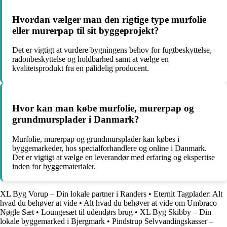
Hvordan vælger man den rigtige type murfolie
eller murerpap til sit byggeprojekt?
Det er vigtigt at vurdere bygningens behov for fugtbeskyttelse,
radonbeskyttelse og holdbarhed samt at vælge en
kvalitetsprodukt fra en pålidelig producent.
Hvor kan man købe murfolie, murerpap og
grundmursplader i Danmark?
Murfolie, murerpap og grundmursplader kan købes i
byggemarkeder, hos specialforhandlere og online i Danmark.
Det er vigtigt at vælge en leverandør med erfaring og ekspertise
inden for byggematerialer.
XL Byg Vorup – Din lokale partner i Randers
•
Eternit Tagplader: Alt
hvad du behøver at vide
•
Alt hvad du behøver at vide om Umbraco
Nøgle Sæt
•
Loungesæt til udendørs brug
•
XL Byg Skibby – Din
lokale byggemarked i Bjergmark
•
Pindstrup Selvvandingskasser –