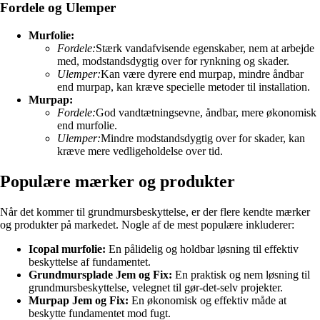
Fordele og Ulemper
Murfolie:
Fordele:
Stærk vandafvisende egenskaber, nem at arbejde
med, modstandsdygtig over for rynkning og skader.
Ulemper:
Kan være dyrere end murpap, mindre åndbar
end murpap, kan kræve specielle metoder til installation.
Murpap:
Fordele:
God vandtætningsevne, åndbar, mere økonomisk
end murfolie.
Ulemper:
Mindre modstandsdygtig over for skader, kan
kræve mere vedligeholdelse over tid.
Populære mærker og produkter
Når det kommer til grundmursbeskyttelse, er der flere kendte mærker
og produkter på markedet. Nogle af de mest populære inkluderer:
Icopal murfolie:
En pålidelig og holdbar løsning til effektiv
beskyttelse af fundamentet.
Grundmursplade Jem og Fix:
En praktisk og nem løsning til
grundmursbeskyttelse, velegnet til gør-det-selv projekter.
Murpap Jem og Fix:
En økonomisk og effektiv måde at
beskytte fundamentet mod fugt.