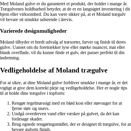
Med Moland gulve er du garanteret et produkt, der holder i mange år.
Trægulvenes holdbarhed betyder, at de er en langsigtet investering i dit
hjem eller virksomhed. Du kan være sikker på, at et Moland trægulv
vil bevare sit smukke udseende i årevis.
Varierede designmuligheder
Moland tilbyder et bredt udvalg af træsorter, farver og finish til deres
gulve. Uanset om du foretrækker lyse eller mørke nuancer, mat eller
blank overflade, vil du kunne finde et gulv, der passer perfekt til din
indretning.
Vedligeholdelse af Moland trægulve
For at sikre, at dine Moland gulve forbliver smukke i mange år, er det
vigtigt at give dem korrekt pleje og vedligeholdelse. Her er nogle tips
til at holde dine trægulve i topform:
Rengør regelmæssigt med en blød kost eller støvsuger for at
fjerne støv og snavs.
Undgå overdreven vand eller væsker på gulvet, da det kan
forårsage skader.
Brug egnede rengøringsmidler, der er designet til trægulve, for at
bevare gulvets finish.