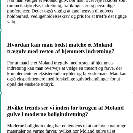
Når man vælger et Moland gulv, bør man overveje faktorer som
rummets størrelse, indretning, trafikmønster og personlige
præferencer. Det er også vigtigt at tage hensyn til gulvets
holdbarhed, vedligeholdelseskrav og pris for at træffe det rigtige
valg.
Hvordan kan man bedst matche et Moland
trægulv med resten af hjemmets indretning?
For at matche et Moland trægulv med resten af hjemmets
indretning kan man overveje at vælge en træsort og farve, der
komplementerer eksisterende møbler og farveskemaer. Man kan
også eksperimentere med forskellige gulvbehandlinger for at
opnå det ønskede udtryk.
Hvilke trends ser vi inden for brugen af Moland
gulve i moderne boligindretning?
Moderne boligindretning har en tendens til at omfavne naturlige
materialer og varme farver, hvilket gør Moland gulve til et