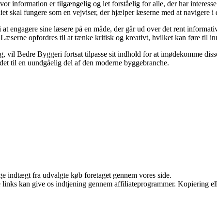
vor information er tilgængelig og let forståelig for alle, der har interes
iet skal fungere som en vejviser, der hjælper læserne med at navigere 
t engagere sine læsere på en måde, der går ud over det rent informative
Læserne opfordres til at tænke kritisk og kreativt, hvilket kan føre til 
 vil Bedre Byggeri fortsat tilpasse sit indhold for at imødekomme disse u
r det til en uundgåelig del af den moderne byggebranche.
age indtægt fra udvalgte køb foretaget gennem vores side.
le links kan give os indtjening gennem affiliateprogrammer. Kopiering ell