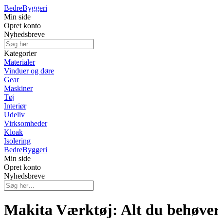
Bedre
Byggeri
Min side
Opret konto
Nyhedsbreve
Kategorier
Materialer
Vinduer og døre
Gear
Maskiner
Tøj
Interiør
Udeliv
Virksomheder
Kloak
Isolering
Bedre
Byggeri
Min side
Opret konto
Nyhedsbreve
Makita Værktøj: Alt du behøver