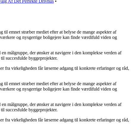
alg Af Det Perfekte Drivhus
•
ng til emnet stræber mediet efter at belyse de mange aspekter af
dværkere og nysgerrige boligejere kan finde værdifuld viden og
 til en målgruppe, der ønsker at navigere i den komplekse verden af
til succesfulde byggeprojekter.
r fra virkeligheden får læserne adgang til konkrete erfaringer og råd,
ng til emnet stræber mediet efter at belyse de mange aspekter af
dværkere og nysgerrige boligejere kan finde værdifuld viden og
 til en målgruppe, der ønsker at navigere i den komplekse verden af
til succesfulde byggeprojekter.
r fra virkeligheden får læserne adgang til konkrete erfaringer og råd,