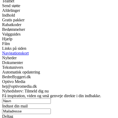
Teamet
Send støtte
Afdelinger
Indhold
Gratis pakker
Rabatkoder
Bedømmelser
Valgguides
Hjælp
Film
Links på siden
Navigationskort
Nyheder
Dokumenter
Tekstunivers
Automatisk opdatering
BedreByggeri.dk
Optivo Media
hej@optivomedia.dk
Nyhedsbrev: Tilmeld dig nu
Få inspiration, viden og små genveje direkte i din indbakke.
Indtast din mail
Deltag