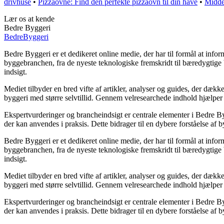
drivhuse
•
Pizzaovne: Find den perfekte pizzaovn til din have
•
Middel
Lær os at kende
Bedre Byggeri
Bedre
Byggeri
Bedre Byggeri er et dedikeret online medie, der har til formål at infor
byggebranchen, fra de nyeste teknologiske fremskridt til bæredygtige
indsigt.
Mediet tilbyder en bred vifte af artikler, analyser og guides, der dækk
byggeri med større selvtillid. Gennem velresearchede indhold hjælper 
Ekspertvurderinger og brancheindsigt er centrale elementer i Bedre By
der kan anvendes i praksis. Dette bidrager til en dybere forståelse af
Bedre Byggeri er et dedikeret online medie, der har til formål at infor
byggebranchen, fra de nyeste teknologiske fremskridt til bæredygtige
indsigt.
Mediet tilbyder en bred vifte af artikler, analyser og guides, der dækk
byggeri med større selvtillid. Gennem velresearchede indhold hjælper 
Ekspertvurderinger og brancheindsigt er centrale elementer i Bedre By
der kan anvendes i praksis. Dette bidrager til en dybere forståelse af