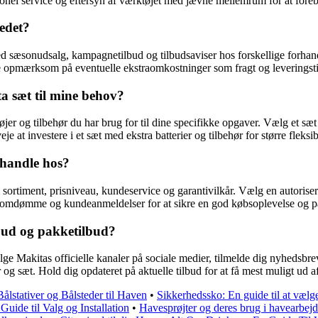
sionel service og eftersyn af værktøjet med jævne mellemrum for at for
edet?
ed sæsonudsalg, kampagnetilbud og tilbudsaviser hos forskellige forhand
re opmærksom på eventuelle ekstraomkostninger som fragt og leveringsti
ta sæt til mine behov?
tøjer og tilbehør du har brug for til dine specifikke opgaver. Vælg et sæ
at investere i et sæt med ekstra batterier og tilbehør for større fleksibi
 handle hos?
sortiment, prisniveau, kundeservice og garantivilkår. Vælg en autorise
ns omdømme og kundeanmeldelser for at sikre en god købsoplevelse og på
bud og pakketilbud?
ge Makitas officielle kanaler på sociale medier, tilmelde dig nyhedsbr
g sæt. Hold dig opdateret på aktuelle tilbud for at få mest muligt ud a
Bålstativer og Bålsteder til Haven
•
Sikkerhedssko: En guide til at vælge 
uide til Valg og Installation
•
Havesprøjter og deres brug i havearbej