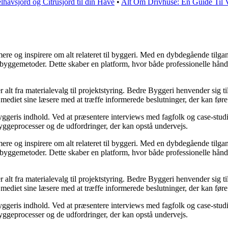
havsjord og Citrusjord til din Have
•
Alt Om Drivhuse: En Guide Til V
mere og inspirere om alt relateret til byggeri. Med en dybdegående tilga
 byggemetoder. Dette skaber en platform, hvor både professionelle hån
er alt fra materialevalg til projektstyring. Bedre Byggeri henvender sig
mediet sine læsere med at træffe informerede beslutninger, der kan føre 
ggeris indhold. Ved at præsentere interviews med fagfolk og case-studie
 byggeprocesser og de udfordringer, der kan opstå undervejs.
mere og inspirere om alt relateret til byggeri. Med en dybdegående tilga
 byggemetoder. Dette skaber en platform, hvor både professionelle hån
er alt fra materialevalg til projektstyring. Bedre Byggeri henvender sig
mediet sine læsere med at træffe informerede beslutninger, der kan føre 
ggeris indhold. Ved at præsentere interviews med fagfolk og case-studie
 byggeprocesser og de udfordringer, der kan opstå undervejs.