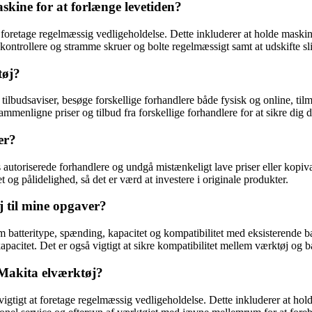
kine for at forlænge levetiden?
t foretage regelmæssig vedligeholdelse. Dette inkluderer at holde mask
ntrollere og stramme skruer og bolte regelmæssigt samt at udskifte slidt
tøj?
tilbudsaviser, besøge forskellige forhandlere både fysisk og online, ti
ammenligne priser og tilbud fra forskellige forhandlere for at sikre dig d
er?
s autoriserede forhandlere og undgå mistænkeligt lave priser eller kopi
 og pålidelighed, så det er værd at investere i originale produkter.
j til mine opgaver?
 batteritype, spænding, kapacitet og kompatibilitet med eksisterende ba
apacitet. Det er også vigtigt at sikre kompatibilitet mellem værktøj og b
 Makita elværktøj?
vigtigt at foretage regelmæssig vedligeholdelse. Dette inkluderer at hold