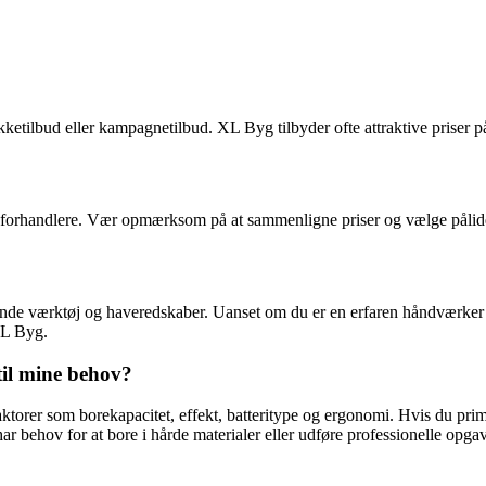
akketilbud eller kampagnetilbud. XL Byg tilbyder ofte attraktive priser 
e forhandlere. Vær opmærksom på at sammenligne priser og vælge pålidel
nde værktøj og haveredskaber. Uanset om du er en erfaren håndværker elle
XL Byg.
til mine behov?
aktorer som borekapacitet, effekt, batteritype og ergonomi. Hvis du pr
 behov for at bore i hårde materialer eller udføre professionelle opgav