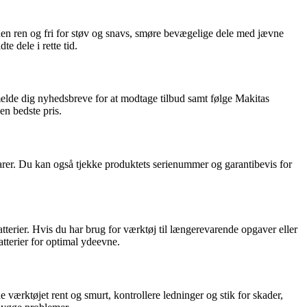
inen ren og fri for støv og snavs, smøre bevægelige dele med jævne
e dele i rette tid.
lmelde dig nyhedsbreve for at modtage tilbud samt følge Makitas
en bedste pris.
varer. Du kan også tjekke produktets serienummer og garantibevis for
tterier. Hvis du har brug for værktøj til længerevarende opgaver eller
atterier for optimal ydeevne.
e værktøjet rent og smurt, kontrollere ledninger og stik for skader,