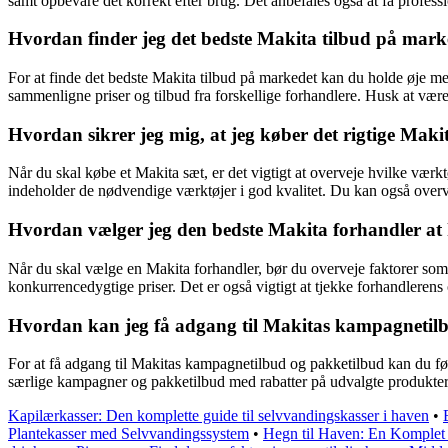
samt opbevare det korrekt efter brug. Det anbefales også at få profes
Hvordan finder jeg det bedste Makita tilbud på mark
For at finde det bedste Makita tilbud på markedet kan du holde øje m
sammenligne priser og tilbud fra forskellige forhandlere. Husk at væ
Hvordan sikrer jeg mig, at jeg køber det rigtige Maki
Når du skal købe et Makita sæt, er det vigtigt at overveje hvilke værk
indeholder de nødvendige værktøjer i god kvalitet. Du kan også overveje 
Hvordan vælger jeg den bedste Makita forhandler at
Når du skal vælge en Makita forhandler, bør du overveje faktorer som 
konkurrencedygtige priser. Det er også vigtigt at tjekke forhandlere
Hvordan kan jeg få adgang til Makitas kampagnetil
For at få adgang til Makitas kampagnetilbud og pakketilbud kan du føl
særlige kampagner og pakketilbud med rabatter på udvalgte produkter o
Kapilærkasser: Den komplette guide til selvvandingskasser i haven
•
Plantekasser med Selvvandingssystem
•
Hegn til Haven: En Komplet G