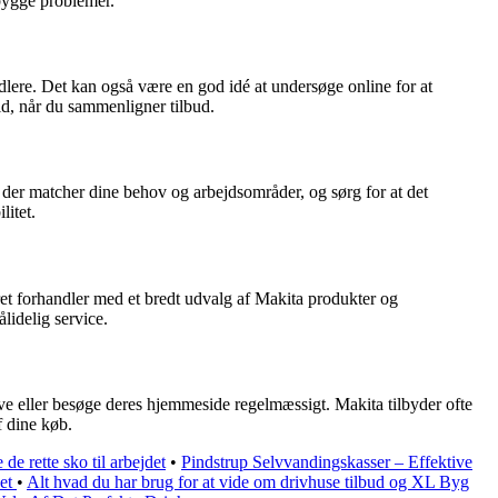
ebygge problemer.
lere. Det kan også være en god idé at undersøge online for at
d, når du sammenligner tilbud.
t der matcher dine behov og arbejdsområder, og sørg for at det
litet.
ret forhandler med et bredt udvalg af Makita produkter og
lidelig service.
eve eller besøge deres hjemmeside regelmæssigt. Makita tilbyder ofte
f dine køb.
de rette sko til arbejdet
•
Pindstrup Selvvandingskasser – Effektive
det
•
Alt hvad du har brug for at vide om drivhuse tilbud og XL Byg