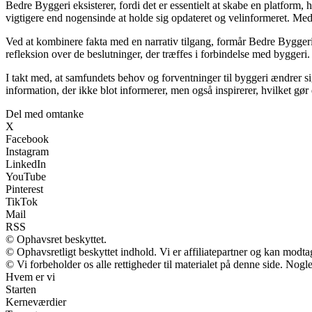
Bedre Byggeri eksisterer, fordi det er essentielt at skabe en platform, h
vigtigere end nogensinde at holde sig opdateret og velinformeret. Med
Ved at kombinere fakta med en narrativ tilgang, formår Bedre Byggeri a
refleksion over de beslutninger, der træffes i forbindelse med byggeri. 
I takt med, at samfundets behov og forventninger til byggeri ændrer sig,
information, der ikke blot informerer, men også inspirerer, hvilket gø
Del med omtanke
X
Facebook
Instagram
LinkedIn
YouTube
Pinterest
TikTok
Mail
RSS
© Ophavsret beskyttet.
© Ophavsretligt beskyttet indhold. Vi er affiliatepartner og kan modt
© Vi forbeholder os alle rettigheder til materialet på denne side. Nog
Hvem er vi
Starten
Kerneværdier