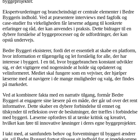
byggeprojekter.
Ekspertvurderinger og brancheindsigt er centrale elementer i Bedre
Byggeris indhold. Ved at præsentere interviews med fagfolk og
case-studier fra virkeligheden får læserne adgang til konkrete
erfaringer og råd, der kan anvendes i praksis. Dette bidrager til en
dybere forståelse af byggeprocesser og de udfordringer, der kan
opstå undervejs.
Bedre Byggeri eksisterer, fordi det er essentielt at skabe en platform,
hvor information er tilgængelig og let forståelig for alle, der har
interesse i byggeri. I en tid, hvor byggebranchen konstant udvikler
sig, er det vigtigere end nogensinde at holde sig opdateret og
velinformeret. Mediet skal fungere som en vejviser, der hjælper
læserne med at navigere i de mange muligheder og valg, der findes
på markedet.
Ved at kombinere fakta med en narrativ tilgang, formår Bedre
Byggeri at engagere sine læsere på en måde, der går ud over det rent
informative. Dette skaber en dybere forbindelse til emnet og
tilskynder til refleksion over de beslutninger, der træffes i forbindelse
med byggeri. Læserne opfordres til at tænke kritisk og kreativt,
hvilket kan føre til innovative løsninger i deres egne byggeprojekter.
I takt med, at samfundets behov og forventninger til byggeri ændrer
sig, vil Bedre Byggeri fortsat tilpasse sit indhold for at imødekomme