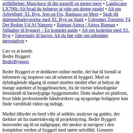
grilltilbehør: Must-have til din gasgrill og meget mere
•
Landxcape
LX790i: Alt hvad du behøver at vide om denne model
•
Alt om
Arbejdstøj: XL Byg, Jem og Fix, Bauhaus og Mere
•
Skab dit
drømmebadeværelse med XL Byg og Stark
•
Udendørs Træning: Få
Det Bedste Ud Af Naturen
•
Batman Airtox | Airtox Batman
•
Stilladser til byggeri – En komplet guide
•
Alt om Isolering med XL
Byg
•
Tørrestativ til haven: Alt du bør vide om udendørs
tørrestativer
•
Lær os at kende
Bedre Byggeri
Bedre
Byggeri
Bedre Byggeri er et dedikeret online medie, der har til formål at
informere og inspirere om alt relateret til byggeri. Med en
dybdegående tilgang til emnet stræber mediet efter at belyse de
mange aspekter af byggebranchen, fra de nyeste teknologiske
fremskridt til bæredygtige byggemetoder. Dette skaber en platform,
hvor både professionelle håndværkere og nysgerrige boligejere kan
finde værdifuld viden og indsigt.
Mediet tilbyder en bred vifte af artikler, analyser og guides, der
dækker alt fra materialevalg til projektstyring. Bedre Byggeri
henvender sig til en målgruppe, der ønsker at navigere i den
komplekse verden af byggeri med større selvtillid. Gennem