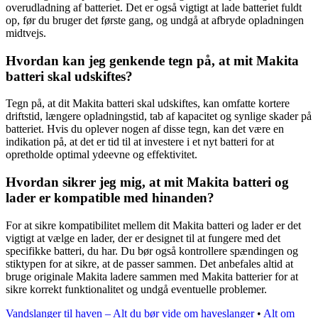
overudladning af batteriet. Det er også vigtigt at lade batteriet fuldt
op, før du bruger det første gang, og undgå at afbryde opladningen
midtvejs.
Hvordan kan jeg genkende tegn på, at mit Makita
batteri skal udskiftes?
Tegn på, at dit Makita batteri skal udskiftes, kan omfatte kortere
driftstid, længere opladningstid, tab af kapacitet og synlige skader på
batteriet. Hvis du oplever nogen af disse tegn, kan det være en
indikation på, at det er tid til at investere i et nyt batteri for at
opretholde optimal ydeevne og effektivitet.
Hvordan sikrer jeg mig, at mit Makita batteri og
lader er kompatible med hinanden?
For at sikre kompatibilitet mellem dit Makita batteri og lader er det
vigtigt at vælge en lader, der er designet til at fungere med det
specifikke batteri, du har. Du bør også kontrollere spændingen og
stiktypen for at sikre, at de passer sammen. Det anbefales altid at
bruge originale Makita ladere sammen med Makita batterier for at
sikre korrekt funktionalitet og undgå eventuelle problemer.
Vandslanger til haven – Alt du bør vide om haveslanger
•
Alt om