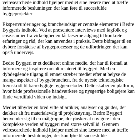
velresearchede indhold hjælper mediet sine læsere med at træffe
informerede beslutninger, der kan føre til succesfulde
byggeprojekter.
Ekspertvurderinger og brancheindsigt er centrale elementer i Bedre
Byggeris indhold. Ved at præsentere interviews med fagfolk og
case-studier fra virkeligheden får læserne adgang til konkrete
erfaringer og råd, der kan anvendes i praksis. Dette bidrager til en
dybere forståelse af byggeprocesser og de udfordringer, der kan
opstå undervejs.
Bedre Byggeri er et dedikeret online medie, der har til formål at
informere og inspirere om alt relateret til byggeri. Med en
dybdegående tilgang til emnet stræber mediet efter at belyse de
mange aspekter af byggebranchen, fra de nyeste teknologiske
fremskridt til bæredygtige byggemetoder. Dette skaber en platform,
hvor både professionelle håndværkere og nysgerrige boligejere kan
finde værdifuld viden og indsigt.
Mediet tilbyder en bred vifte af artikler, analyser og guides, der
dækker alt fra materialevalg til projektstyring. Bedre Byggeri
henvender sig til en målgruppe, der ønsker at navigere i den
komplekse verden af byggeri med større selvtillid. Gennem
velresearchede indhold hjælper mediet sine læsere med at træffe
informerede beslutninger, der kan føre til succesfulde