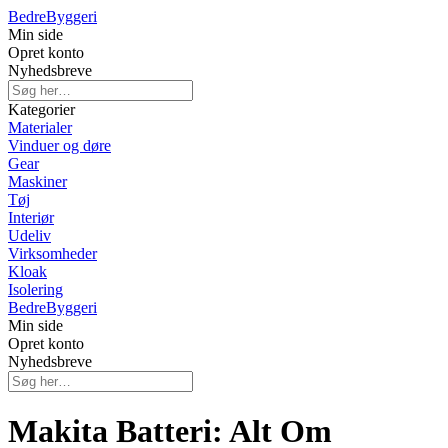
Bedre
Byggeri
Min side
Opret konto
Nyhedsbreve
Kategorier
Materialer
Vinduer og døre
Gear
Maskiner
Tøj
Interiør
Udeliv
Virksomheder
Kloak
Isolering
Bedre
Byggeri
Min side
Opret konto
Nyhedsbreve
Makita Batteri: Alt Om