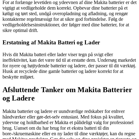
For at forlænge levetiden og ydeevnen af dine Makita batterier er det
vigtigt at vedligeholde dem korrekt. Opbevar dine batterier på et
køligt og tørt sted, undgå overopladning og afladning, og rengør
kontakterne regelmæssigt for at sikre god forbindelse. Følg de
vedligeholdelsesinstruktioner, der følger med dine batterier, for at
sikre optimal drift.
Erstatning af Makita Batteri og Lader
Hvis dit Makita batteri eller lader viser tegn på svigt eller
ineffektivitet, kan det være tid til at erstatte dem. Undersøg markedet
for nyere og højtydende batterier og ladere, der passer til dit værktøj.
Husk at recyclede dine gamle batterier og ladere korrekt for at
beskytte miljøet.
Afsluttende Tanker om Makita Batterier
og Ladere
Makita batterier og ladere er uundværlige redskaber for enhver
håndværker eller gør-det-selv entusiast. Med fokus på kvalitet,
ydeevne og holdbarhed er Makita et pålideligt valg for professionel
brug. Uanset om du har brug for et ekstra batteri til din
bore-/skruemaskine eller en ny lader til dine værktøjer, kan du regne