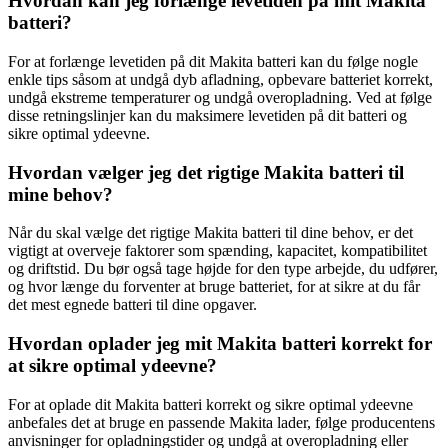
Hvordan kan jeg forlænge levetiden på mit Makita
batteri?
For at forlænge levetiden på dit Makita batteri kan du følge nogle
enkle tips såsom at undgå dyb afladning, opbevare batteriet korrekt,
undgå ekstreme temperaturer og undgå overopladning. Ved at følge
disse retningslinjer kan du maksimere levetiden på dit batteri og
sikre optimal ydeevne.
Hvordan vælger jeg det rigtige Makita batteri til
mine behov?
Når du skal vælge det rigtige Makita batteri til dine behov, er det
vigtigt at overveje faktorer som spænding, kapacitet, kompatibilitet
og driftstid. Du bør også tage højde for den type arbejde, du udfører,
og hvor længe du forventer at bruge batteriet, for at sikre at du får
det mest egnede batteri til dine opgaver.
Hvordan oplader jeg mit Makita batteri korrekt for
at sikre optimal ydeevne?
For at oplade dit Makita batteri korrekt og sikre optimal ydeevne
anbefales det at bruge en passende Makita lader, følge producentens
anvisninger for opladningstider og undgå at overopladning eller