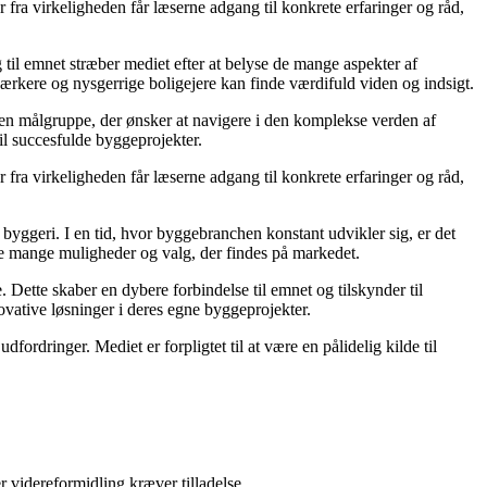
fra virkeligheden får læserne adgang til konkrete erfaringer og råd,
g til emnet stræber mediet efter at belyse de mange aspekter af
ærkere og nysgerrige boligejere kan finde værdifuld viden og indsigt.
il en målgruppe, der ønsker at navigere i den komplekse verden af
il succesfulde byggeprojekter.
fra virkeligheden får læserne adgang til konkrete erfaringer og råd,
 i byggeri. I en tid, hvor byggebranchen konstant udvikler sig, er det
 de mange muligheder og valg, der findes på markedet.
 Dette skaber en dybere forbindelse til emnet og tilskynder til
novative løsninger i deres egne byggeprojekter.
ordringer. Mediet er forpligtet til at være en pålidelig kilde til
r videreformidling kræver tilladelse.