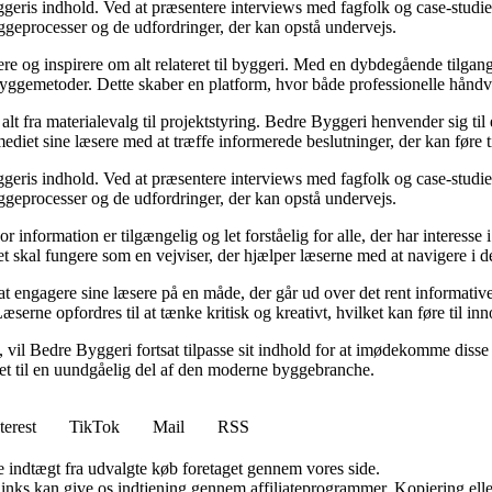
eris indhold. Ved at præsentere interviews med fagfolk og case-studier 
byggeprocesser og de udfordringer, der kan opstå undervejs.
ere og inspirere om alt relateret til byggeri. Med en dybdegående tilgan
byggemetoder. Dette skaber en platform, hvor både professionelle håndv
r alt fra materialevalg til projektstyring. Bedre Byggeri henvender sig t
diet sine læsere med at træffe informerede beslutninger, der kan føre t
eris indhold. Ved at præsentere interviews med fagfolk og case-studier 
byggeprocesser og de udfordringer, der kan opstå undervejs.
or information er tilgængelig og let forståelig for alle, der har interesse
et skal fungere som en vejviser, der hjælper læserne med at navigere i
 engagere sine læsere på en måde, der går ud over det rent informative.
æserne opfordres til at tænke kritisk og kreativt, hvilket kan føre til in
vil Bedre Byggeri fortsat tilpasse sit indhold for at imødekomme disse udf
 det til en uundgåelig del af den moderne byggebranche.
terest
TikTok
Mail
RSS
e indtægt fra udvalgte køb foretaget gennem vores side.
 links kan give os indtjening gennem affiliateprogrammer. Kopiering elle