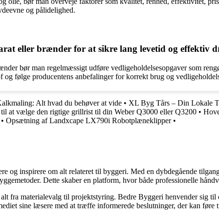
olie, bør man overveje faktorer som kvalitet, renhed, effektivitet, pr
 ydeevne og pålidelighed.
 eller brænder for at sikre lang levetid og effektiv dr
r brænder bør man regelmæssigt udføre vedligeholdelsesopgaver som rengør
tof og følge producentens anbefalinger for korrekt brug og vedligeholdel
alkmaling: Alt hvad du behøver at vide
•
XL Byg Tårs – Din Lokale 
til at vælge den rigtige grillrist til din Weber Q3000 eller Q3200
•
Hove
•
Opsætning af Landxcape LX790i Robotplæneklipper
•
ere og inspirere om alt relateret til byggeri. Med en dybdegående tilgan
byggemetoder. Dette skaber en platform, hvor både professionelle håndv
r alt fra materialevalg til projektstyring. Bedre Byggeri henvender sig t
diet sine læsere med at træffe informerede beslutninger, der kan føre t