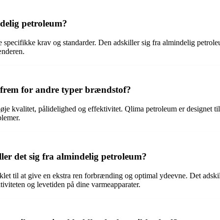
ndelig petroleum?
de specifikke krav og standarder. Den adskiller sig fra almindelig petrole
ænderen.
 frem for andre typer brændstof?
 kvalitet, pålidelighed og effektivitet. Qlima petroleum er designet til
blemer.
er det sig fra almindelig petroleum?
klet til at give en ekstra ren forbrænding og optimal ydeevne. Det adski
ktiviteten og levetiden på dine varmeapparater.