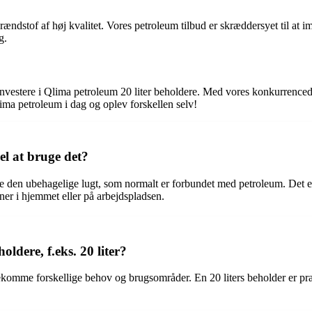
 brændstof af høj kvalitet. Vores petroleum tilbud er skræddersyet til 
g.
investere i Qlima petroleum 20 liter beholdere. Med vores konkurrenced
ima petroleum i dag og oplev forskellen selv!
el at bruge det?
rne den ubehagelige lugt, som normalt er forbundet med petroleum. Det er
ner i hjemmet eller på arbejdspladsen.
oldere, f.eks. 20 liter?
ekomme forskellige behov og brugsområder. En 20 liters beholder er prakt