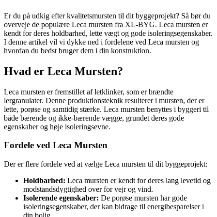
Er du på udkig efter kvalitetsmursten til dit byggeprojekt? Så bør du
overveje de populære Leca mursten fra XL-BYG. Leca mursten er
kendt for deres holdbarhed, lette vægt og gode isoleringsegenskaber.
I denne artikel vil vi dykke ned i fordelene ved Leca mursten og
hvordan du bedst bruger dem i din konstruktion.
Hvad er Leca Mursten?
Leca mursten er fremstillet af letklinker, som er brændte
lergranulater. Denne produktionsteknik resulterer i mursten, der er
lette, porøse og samtidig stærke. Leca mursten benyttes i byggeri til
både bærende og ikke-bærende vægge, grundet deres gode
egenskaber og høje isoleringsevne.
Fordele ved Leca Mursten
Der er flere fordele ved at vælge Leca mursten til dit byggeprojekt:
Holdbarhed:
Leca mursten er kendt for deres lang levetid og
modstandsdygtighed over for vejr og vind.
Isolerende egenskaber:
De porøse mursten har gode
isoleringsegenskaber, der kan bidrage til energibesparelser i
din bolig.