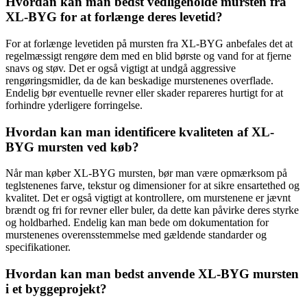
Hvordan kan man bedst vedligeholde mursten fra
XL-BYG for at forlænge deres levetid?
For at forlænge levetiden på mursten fra XL-BYG anbefales det at
regelmæssigt rengøre dem med en blid børste og vand for at fjerne
snavs og støv. Det er også vigtigt at undgå aggressive
rengøringsmidler, da de kan beskadige murstenenes overflade.
Endelig bør eventuelle revner eller skader repareres hurtigt for at
forhindre yderligere forringelse.
Hvordan kan man identificere kvaliteten af XL-
BYG mursten ved køb?
Når man køber XL-BYG mursten, bør man være opmærksom på
teglstenenes farve, tekstur og dimensioner for at sikre ensartethed og
kvalitet. Det er også vigtigt at kontrollere, om murstenene er jævnt
brændt og fri for revner eller buler, da dette kan påvirke deres styrke
og holdbarhed. Endelig kan man bede om dokumentation for
murstenenes overensstemmelse med gældende standarder og
specifikationer.
Hvordan kan man bedst anvende XL-BYG mursten
i et byggeprojekt?