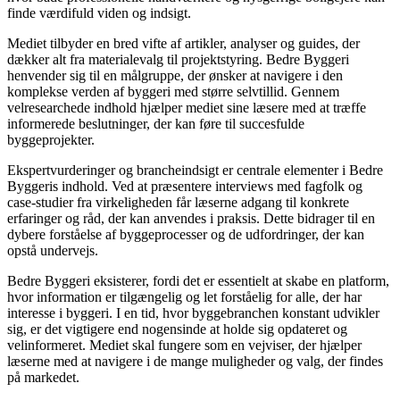
finde værdifuld viden og indsigt.
Mediet tilbyder en bred vifte af artikler, analyser og guides, der
dækker alt fra materialevalg til projektstyring. Bedre Byggeri
henvender sig til en målgruppe, der ønsker at navigere i den
komplekse verden af byggeri med større selvtillid. Gennem
velresearchede indhold hjælper mediet sine læsere med at træffe
informerede beslutninger, der kan føre til succesfulde
byggeprojekter.
Ekspertvurderinger og brancheindsigt er centrale elementer i Bedre
Byggeris indhold. Ved at præsentere interviews med fagfolk og
case-studier fra virkeligheden får læserne adgang til konkrete
erfaringer og råd, der kan anvendes i praksis. Dette bidrager til en
dybere forståelse af byggeprocesser og de udfordringer, der kan
opstå undervejs.
Bedre Byggeri eksisterer, fordi det er essentielt at skabe en platform,
hvor information er tilgængelig og let forståelig for alle, der har
interesse i byggeri. I en tid, hvor byggebranchen konstant udvikler
sig, er det vigtigere end nogensinde at holde sig opdateret og
velinformeret. Mediet skal fungere som en vejviser, der hjælper
læserne med at navigere i de mange muligheder og valg, der findes
på markedet.