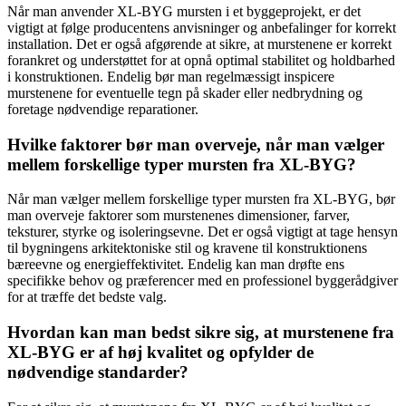
Når man anvender XL-BYG mursten i et byggeprojekt, er det
vigtigt at følge producentens anvisninger og anbefalinger for korrekt
installation. Det er også afgørende at sikre, at murstenene er korrekt
forankret og understøttet for at opnå optimal stabilitet og holdbarhed
i konstruktionen. Endelig bør man regelmæssigt inspicere
murstenene for eventuelle tegn på skader eller nedbrydning og
foretage nødvendige reparationer.
Hvilke faktorer bør man overveje, når man vælger
mellem forskellige typer mursten fra XL-BYG?
Når man vælger mellem forskellige typer mursten fra XL-BYG, bør
man overveje faktorer som murstenenes dimensioner, farver,
teksturer, styrke og isoleringsevne. Det er også vigtigt at tage hensyn
til bygningens arkitektoniske stil og kravene til konstruktionens
bæreevne og energieffektivitet. Endelig kan man drøfte ens
specifikke behov og præferencer med en professionel byggerådgiver
for at træffe det bedste valg.
Hvordan kan man bedst sikre sig, at murstenene fra
XL-BYG er af høj kvalitet og opfylder de
nødvendige standarder?