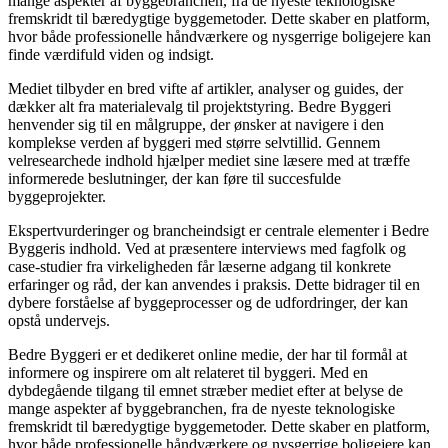
mange aspekter af byggebranchen, fra de nyeste teknologiske
fremskridt til bæredygtige byggemetoder. Dette skaber en platform,
hvor både professionelle håndværkere og nysgerrige boligejere kan
finde værdifuld viden og indsigt.
Mediet tilbyder en bred vifte af artikler, analyser og guides, der
dækker alt fra materialevalg til projektstyring. Bedre Byggeri
henvender sig til en målgruppe, der ønsker at navigere i den
komplekse verden af byggeri med større selvtillid. Gennem
velresearchede indhold hjælper mediet sine læsere med at træffe
informerede beslutninger, der kan føre til succesfulde
byggeprojekter.
Ekspertvurderinger og brancheindsigt er centrale elementer i Bedre
Byggeris indhold. Ved at præsentere interviews med fagfolk og
case-studier fra virkeligheden får læserne adgang til konkrete
erfaringer og råd, der kan anvendes i praksis. Dette bidrager til en
dybere forståelse af byggeprocesser og de udfordringer, der kan
opstå undervejs.
Bedre Byggeri er et dedikeret online medie, der har til formål at
informere og inspirere om alt relateret til byggeri. Med en
dybdegående tilgang til emnet stræber mediet efter at belyse de
mange aspekter af byggebranchen, fra de nyeste teknologiske
fremskridt til bæredygtige byggemetoder. Dette skaber en platform,
hvor både professionelle håndværkere og nysgerrige boligejere kan