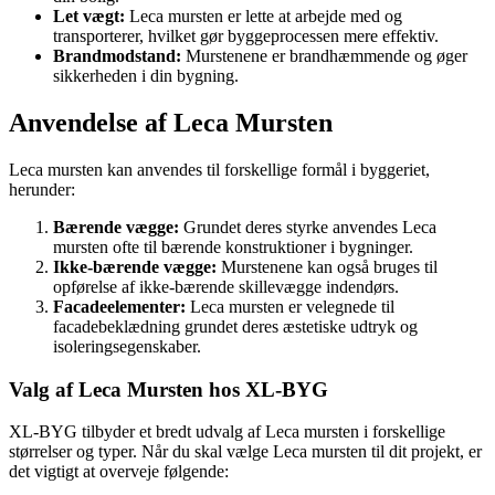
Let vægt:
Leca mursten er lette at arbejde med og
transporterer, hvilket gør byggeprocessen mere effektiv.
Brandmodstand:
Murstenene er brandhæmmende og øger
sikkerheden i din bygning.
Anvendelse af Leca Mursten
Leca mursten kan anvendes til forskellige formål i byggeriet,
herunder:
Bærende vægge:
Grundet deres styrke anvendes Leca
mursten ofte til bærende konstruktioner i bygninger.
Ikke-bærende vægge:
Murstenene kan også bruges til
opførelse af ikke-bærende skillevægge indendørs.
Facadeelementer:
Leca mursten er velegnede til
facadebeklædning grundet deres æstetiske udtryk og
isoleringsegenskaber.
Valg af Leca Mursten hos XL-BYG
XL-BYG tilbyder et bredt udvalg af Leca mursten i forskellige
størrelser og typer. Når du skal vælge Leca mursten til dit projekt, er
det vigtigt at overveje følgende: