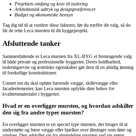
Projektets omfang og krav til isolering
Arkitektonisk udtryk og designpræferencer
Budget og økonomiske hensyn
Tag dig tid til at vurdere disse faktorer, før du træffer dit valg, så du
får de rette Leca mursten til dit byggeprojekt.
Afsluttende tanker
Sammenfattende er Leca mursten fra XL-BYG et fremragende valg
til både private og professionelle byggerier. Deres holdbarhed,
isoleringsevne og æstetiske egenskaber gør dem til en alsidig løsning
til forskellige konstruktioner.
Uanset om du skal opføre bærende vægge, skillevægge eller
facadeelementer, kan Leca mursten opfylde dine behov for
kvalitetsmaterialer i byggeriet.
Hvad er en overligger mursten, og hvordan adskiller
den sig fra andre typer mursten?
En overligger mursten er en speciel type mursten, der bruges til at
understøtte og bære vægge eller bjælker over åbninger som døre og
vinduer. Den adskiller sig fra almindelige mursten ved sin større