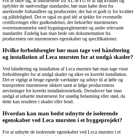
For at sikre sig, at murstenene fra XL-BYG er af høj kvalitet og
opfylder de nødvendige standarder, bør man købe dem fra
anerkendte forhandlere og producenter, der har et godt ry for kvalitet
og pålidelighed. Det er også en god idé at tjekke for eventuelle
certificeringer eller godkendelser, der bekræfter murstenenes
overensstemmelse med bygningsreglementet og andre relevante
standarder. Endelig kan man bede om dokumentation fra
producenten om murstenenes egenskaber og specifikationer.
Hvilke forholdsregler bør man tage ved håndtering
og installation af Leca mursten for at undgå skader?
Ved håndtering og installation af Leca mursten bør man tage visse
forholdsregler for at undgå skader og sikre en korrekt installation.
Det er vigtigt at bruge egnede værktøjer og udstyr til at løfte og
transportere murstenene sikkert samt at følge producentens
anvisninger for korrekt installationsteknik. Derudover bør man
undgå at udsætte murstenene for unødig belastning eller stød, da
dette kan resultere i skader eller brud.
Hvordan kan man bedst udnytte de isolerende
egenskaber ved Leca mursten i et byggeprojekt?
For at udnytte de isolerende egenskaber ved Leca mursten i et