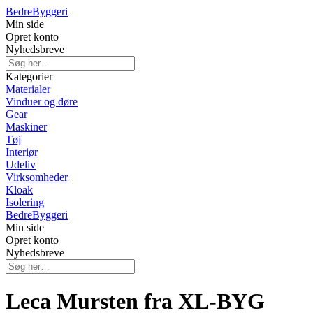
Bedre
Byggeri
Min side
Opret konto
Nyhedsbreve
Kategorier
Materialer
Vinduer og døre
Gear
Maskiner
Tøj
Interiør
Udeliv
Virksomheder
Kloak
Isolering
Bedre
Byggeri
Min side
Opret konto
Nyhedsbreve
Leca Mursten fra XL-BYG