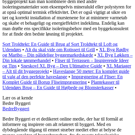
byggeprojekt kan man kombinere dem med andre
isoleringsmaterialer som eksempelvis mineraluld eller polystyren for
at opnå optimal termisk effektivitet. Det er også vigtigt at sikre en
tæt og korrekt installation af murstenene for at minimere varmetab
og skabe et behageligt og energieffektivt indeklima. Endelig kan
man drøfte ens specifikke isoleringsbehov med en byggekonsulent
for at finde den bedste løsning til projektet.
Sort Troldtekt: En Guide til Brug af Sort Troldtekt til Loft og
Udendørs
•
Alt du skal vide om Rotisseri til Grill
•
XL Byg Rødby
og Maribo – Din pålidelige byggemarkedskæde
•
XL Byg Løkken –
Din lokale tømmerhandel
•
Fliser til Terrassen – Inspirerende Ideer
og Tips
•
Sneskovl XL Byg – Den Ultimative Guide
•
XL Mariager
– Alt til dit byggeprojekt
•
Haveslange 50 meter: En komplet guide
til valg af den perfekte haveslange
•
Imprægnering af Fliser: En
Komplet Guide til Borup Fliseimprægnering
•
Plantekasser til
Udendørs Brug – En Guide til Højbede og Blomsterkasser
•
Lær os at kende
Bedre Byggeri
Bedre
Byggeri
Bedre Byggeri er et dedikeret online medie, der har til formål at
informere og inspirere om alt relateret til byggeri. Med en
dybdegående tilgang til emnet stræber mediet efter at belyse de