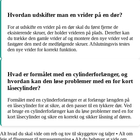
Hvordan udskifter man en vrider på en dør?
For at udskifte en vrider på en dør skal du først fjerne de
eksisterende skruer, der holder vrideren på plads. Derefter kan
du trække den gamle vrider af og montere den nye vrider ved at
fastgøre den med de medfølgende skruer. Afslutningsvis testes
den nye vrider for korrekt funktion.
Hvad er formålet med en cylinderforlænger, og
hvordan kan den løse problemer med en for kort
låsecylinder?
Formålet med en cylinderforlænger er at forlænge længden på
en låsecylinder for at sikre, at den passer til en tykkere dør. Ved
at bruge en cylinderforlænger kan du løse problemer med en for
kort låsecylinder og sikre en korrekt og sikker låsning af døren.
Alt hvad du skal vide om reb og tov til skyggetov og taljer
•
Alt om
leje af fliserenser til terrasserensning
•
Alt du behøver at vide om