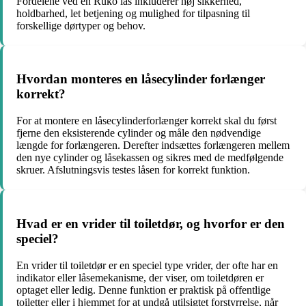
Fordelene ved en Ruko lås inkluderer høj sikkerhed,
holdbarhed, let betjening og mulighed for tilpasning til
forskellige dørtyper og behov.
Hvordan monteres en låsecylinder forlænger
korrekt?
For at montere en låsecylinderforlænger korrekt skal du først
fjerne den eksisterende cylinder og måle den nødvendige
længde for forlængeren. Derefter indsættes forlængeren mellem
den nye cylinder og låsekassen og sikres med de medfølgende
skruer. Afslutningsvis testes låsen for korrekt funktion.
Hvad er en vrider til toiletdør, og hvorfor er den
speciel?
En vrider til toiletdør er en speciel type vrider, der ofte har en
indikator eller låsemekanisme, der viser, om toiletdøren er
optaget eller ledig. Denne funktion er praktisk på offentlige
toiletter eller i hjemmet for at undgå utilsigtet forstyrrelse, når