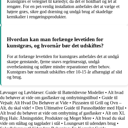
Kunstgræs er velegnet til kæledyr, da det er holdbart og let at
rengøre. For en pet-venlig installation anbefales det at vælge et
højere græs, sikre god dræning og undgå brug af skadelige
kemikalier i rengøringsprodukter.
Hvordan kan man forlænge levetiden for
kunstgræs, og hvornår bør det udskiftes?
For at forlænge levetiden for kunstgræs anbefales det at undgå
skarpe genstande, fjerne snavs regelmæssigt, undgå
overbelastning og udføre mindre reparationer efter behov.
Kunstgræs bør normalt udskiftes efter 10-15 år afhængigt af slid
og brug.
Løvsuger og Løvblæser: Guide til Batteridrevne Modeller
•
Alt hvad
du behøver at vide om gasflasker og ombytningstilbud
•
Guide til
Vejsalt: Alt Hvad Du Behøver at Vide
•
Pizzasten til Grill og Ovn –
Alt, du skal vide!
•
Den Ultimative Guide til Parasolfødder med Hjul
•
Alt hvad du behøver at vide om ombytning af gasflasker
•
Alt om XL
Byg Hals: Åbningstider, Produkter og Meget Mere
•
Alt hvad du skal
vide om ståltag og tagplader i stål
•
Loungesæt til udendørs brug
•