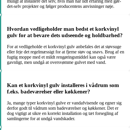
muligt at installere det selv, hvis man har lidt erfaring med gør-
det-selv projekter og følger producentens anvisninger nøje.
Hvordan vedligeholder man bedst et korkvinyl
gulv for at bevare dets udseende og holdbarhed?
For at vedligeholde et korkvinyl gulv anbefales det at støvsuge
eller feje det regelmæssigt for at fjerne støv og snavs. Brug af en
fugtig moppe med et mildt rengøringsmiddel kan også være
gavnligt, men undgå at oversvømme gulvet med vand.
Kan et korkvinyl gulv installeres i vådrum som
f.eks. badeværelser eller køkkener?
Ja, mange typer korkvinyl gulve er vandafvisende og egner sig
derfor godt til vådrum som badeværelser og køkkener. Det er
dog vigtigt at sikre en korrekt installation og tæt forsegling af
samlingerne for at undgå vandskader.