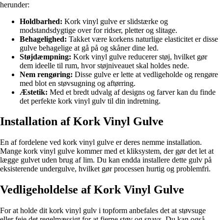
herunder:
Holdbarhed:
Kork vinyl gulve er slidstærke og
modstandsdygtige over for ridser, pletter og slitage.
Behagelighed:
Takket være korkens naturlige elasticitet er disse
gulve behagelige at gå på og skåner dine led.
Støjdæmpning:
Kork vinyl gulve reducerer støj, hvilket gør
dem ideelle til rum, hvor støjniveauet skal holdes nede.
Nem rengøring:
Disse gulve er lette at vedligeholde og rengøre
med blot en støvsugning og aftørring.
Æstetik:
Med et bredt udvalg af designs og farver kan du finde
det perfekte kork vinyl gulv til din indretning.
Installation af Kork Vinyl Gulve
En af fordelene ved kork vinyl gulve er deres nemme installation.
Mange kork vinyl gulve kommer med et kliksystem, der gør det let at
lægge gulvet uden brug af lim. Du kan endda installere dette gulv på
eksisterende undergulve, hvilket gør processen hurtig og problemfri.
Vedligeholdelse af Kork Vinyl Gulve
For at holde dit kork vinyl gulv i topform anbefales det at støvsuge
eller feje det regelmæssigt for at fjerne støv og snavs. Du kan også