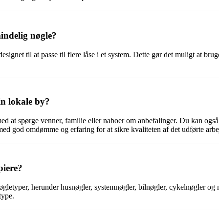
indelig nøgle?
ignet til at passe til flere låse i et system. Dette gør det muligt at bruge
in lokale by?
 med at spørge venner, familie eller naboer om anbefalinger. Du kan også
 med god omdømme og erfaring for at sikre kvaliteten af det udførte arbe
piere?
øgletyper, herunder husnøgler, systemnøgler, bilnøgler, cykelnøgler og 
type.