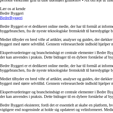
perfekte elektriske grill til dine udendørs grillbehov
•
Alt om leje af flis
Lær os at kende
Bedre Byggeri
Bedre
Byggeri
Bedre Byggeri er et dedikeret online medie, der har til formål at inform
byggebranchen, fra de nyeste teknologiske fremskridt til bæredygtige 
Mediet tilbyder en bred vifte af artikler, analyser og guides, der dække
byggeri med større selvtillid. Gennem velresearchede indhold hjælper me
Ekspertvurderinger og brancheindsigt er centrale elementer i Bedre Bygg
der kan anvendes i praksis. Dette bidrager til en dybere forståelse af 
Bedre Byggeri er et dedikeret online medie, der har til formål at inform
byggebranchen, fra de nyeste teknologiske fremskridt til bæredygtige 
Mediet tilbyder en bred vifte af artikler, analyser og guides, der dække
byggeri med større selvtillid. Gennem velresearchede indhold hjælper me
Ekspertvurderinger og brancheindsigt er centrale elementer i Bedre Bygg
der kan anvendes i praksis. Dette bidrager til en dybere forståelse af 
Bedre Byggeri eksisterer, fordi det er essentielt at skabe en platform, hv
vigtigere end nogensinde at holde sig opdateret og velinformeret. Medi