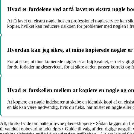
Hvad er fordelene ved at få lavet en ekstra nøgle hos
At få lavet en ekstra nøgle hos en professionel nøgleservice kan sikr
kopier, hvilket kan reducere risikoen for problemer med nøglen i fr
Hvordan kan jeg sikre, at mine kopierede nøgler er 
For at sikre, at dine kopierede nøgler er af høj kvalitet, er det vi
før du forlader nøgleservicen, for at sikre at den passer korrekt og 
Hvad er forskellen mellem at kopiere en nøgle og o
At kopiere en nøgle indebærer at skabe en identisk kopi af en eks
en lås kan være nødvendig, hvis du f.eks. har mistet en nøgle eller 
Alt, du skal vide om batteridrevne plæneklippere
•
Sådan lægger du flis
til vandtæt opbevaring udendørs
•
Guide til valg af den rigtige gasgrill