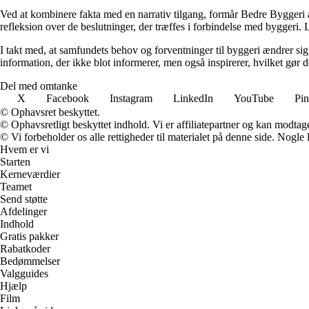
Ved at kombinere fakta med en narrativ tilgang, formår Bedre Byggeri at
refleksion over de beslutninger, der træffes i forbindelse med byggeri. L
I takt med, at samfundets behov og forventninger til byggeri ændrer sig, 
information, der ikke blot informerer, men også inspirerer, hvilket gør
Del med omtanke
X
Facebook
Instagram
LinkedIn
YouTube
Pin
© Ophavsret beskyttet.
© Ophavsretligt beskyttet indhold. Vi er affiliatepartner og kan modtag
© Vi forbeholder os alle rettigheder til materialet på denne side. Nogle
Hvem er vi
Starten
Kerneværdier
Teamet
Send støtte
Afdelinger
Indhold
Gratis pakker
Rabatkoder
Bedømmelser
Valgguides
Hjælp
Film