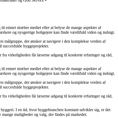
materialer og God Service
•
g til emnet stræber mediet efter at belyse de mange aspekter af
ærkere og nysgerrige boligejere kan finde værdifuld viden og indsigt.
il en målgruppe, der ønsker at navigere i den komplekse verden af
il succesfulde byggeprojekter.
fra virkeligheden får læserne adgang til konkrete erfaringer og råd,
g til emnet stræber mediet efter at belyse de mange aspekter af
ærkere og nysgerrige boligejere kan finde værdifuld viden og indsigt.
il en målgruppe, der ønsker at navigere i den komplekse verden af
il succesfulde byggeprojekter.
fra virkeligheden får læserne adgang til konkrete erfaringer og råd,
 i byggeri. I en tid, hvor byggebranchen konstant udvikler sig, er det
 de mange muligheder og valg, der findes på markedet.