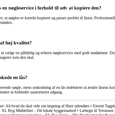
 en nøgleservice i forhold til selv at kopiere den?
e, at nøglen er korrekt kopieret og passer perfekt til låsen. Professionel
emtiden.
af høj kvalitet?
gtigt at vælge en pålidelig og erfaren nøgleservice med godt omdømme. Du
fungerer som den skal.
mkode en lås?
isterende nøgle, mens omkodning af en lås indebærer at ændre låsens ko
ønsker at forhindre uautoriseret adgang.
er: Alt hvad du skal vide om lægning af fliser udendørs
•
Eternit Tagpl
•
XL Byg Middelfart – Dit lokale byggemarked
•
Læhegn til Terrasse