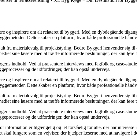
erenser til terrasserensning
•
XL Byg Køge – Din Destination for Bygge
ere og inspirere om alt relateret til byggeri. Med en dybdegående tilgan
byggemetoder. Dette skaber en platform, hvor både professionelle håndv
r alt fra materialevalg til projektstyring. Bedre Byggeri henvender sig t
diet sine læsere med at træffe informerede beslutninger, der kan føre t
eris indhold. Ved at præsentere interviews med fagfolk og case-studier 
byggeprocesser og de udfordringer, der kan opstå undervejs.
ere og inspirere om alt relateret til byggeri. Med en dybdegående tilgan
byggemetoder. Dette skaber en platform, hvor både professionelle håndv
r alt fra materialevalg til projektstyring. Bedre Byggeri henvender sig t
diet sine læsere med at træffe informerede beslutninger, der kan føre t
eris indhold. Ved at præsentere interviews med fagfolk og case-studier 
byggeprocesser og de udfordringer, der kan opstå undervejs.
or information er tilgængelig og let forståelig for alle, der har interesse
et skal fungere som en vejviser, der hjælper læserne med at navigere i