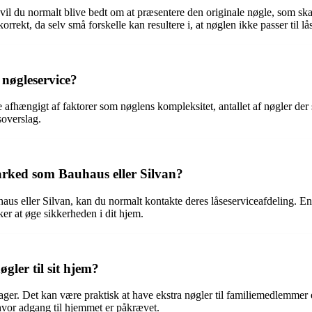
 vil du normalt blive bedt om at præsentere den originale nøgle, som ska
orrekt, da selv små forskelle kan resultere i, at nøglen ikke passer til lå
 nøgleservice?
re afhængigt af faktorer som nøglens kompleksitet, antallet af nøgler der
soverslag.
rked som Bauhaus eller Silvan?
s eller Silvan, kan du normalt kontakte deres låseserviceafdeling. En
sker at øge sikkerheden i dit hjem.
gler til sit hjem?
årsager. Det kan være praktisk at have ekstra nøgler til familiemedlemme
 hvor adgang til hjemmet er påkrævet.