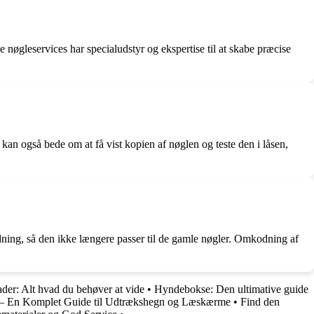
le nøgleservices har specialudstyr og ekspertise til at skabe præcise
 kan også bede om at få vist kopien af nøglen og teste den i låsen,
dning, så den ikke længere passer til de gamle nøgler. Omkodning af
ader: Alt hvad du behøver at vide
•
Hyndebokse: Den ultimative guide
n – En Komplet Guide til Udtrækshegn og Læskærme
•
Find den