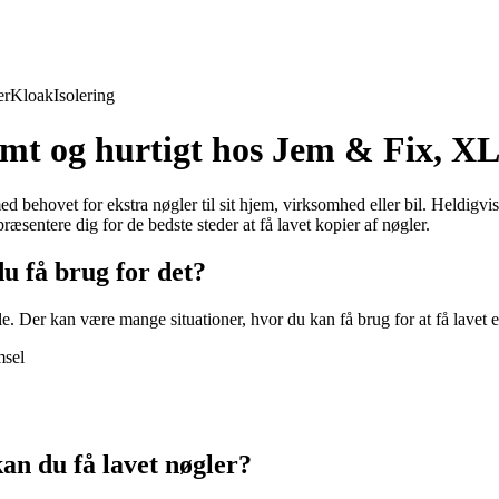
er
Kloak
Isolering
nemt og hurtigt hos Jem & Fix, X
d behovet for ekstra nøgler til sit hjem, virksomhed eller bil. Heldigvi
ræsentere dig for de bedste steder at få lavet kopier af nøgler.
u få brug for det?
e. Der kan være mange situationer, hvor du kan få brug for at få lavet e
msel
an du få lavet nøgler?