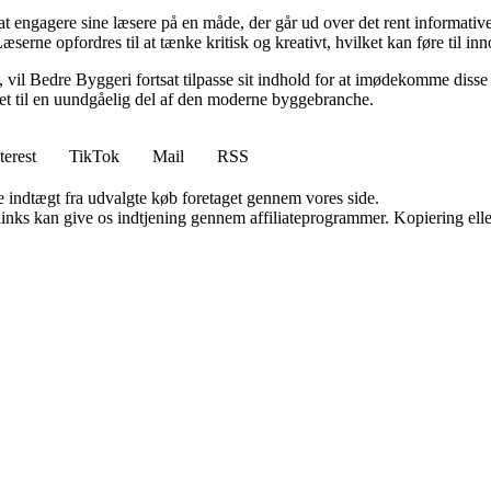
 engagere sine læsere på en måde, der går ud over det rent informative.
æserne opfordres til at tænke kritisk og kreativt, hvilket kan føre til in
vil Bedre Byggeri fortsat tilpasse sit indhold for at imødekomme disse udf
 det til en uundgåelig del af den moderne byggebranche.
terest
TikTok
Mail
RSS
e indtægt fra udvalgte køb foretaget gennem vores side.
 links kan give os indtjening gennem affiliateprogrammer. Kopiering elle