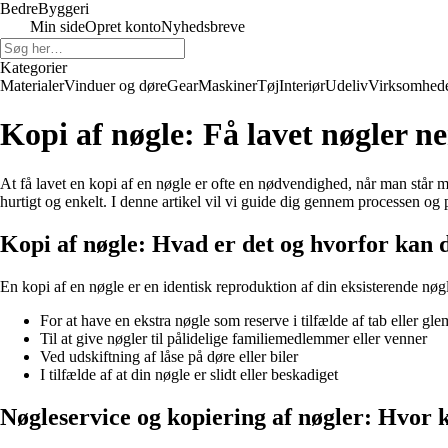
Bedre
Byggeri
Min side
Opret konto
Nyhedsbreve
Kategorier
Materialer
Vinduer og døre
Gear
Maskiner
Tøj
Interiør
Udeliv
Virksomhed
Kopi af nøgle: Få lavet nøgler 
At få lavet en kopi af en nøgle er ofte en nødvendighed, når man står me
hurtigt og enkelt. I denne artikel vil vi guide dig gennem processen og p
Kopi af nøgle: Hvad er det og hvorfor kan d
En kopi af en nøgle er en identisk reproduktion af din eksisterende nøgl
For at have en ekstra nøgle som reserve i tilfælde af tab eller gle
Til at give nøgler til pålidelige familiemedlemmer eller venner
Ved udskiftning af låse på døre eller biler
I tilfælde af at din nøgle er slidt eller beskadiget
Nøgleservice og kopiering af nøgler: Hvor k