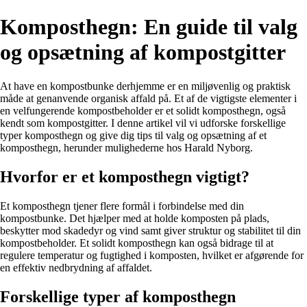
Komposthegn: En guide til valg
og opsætning af kompostgitter
At have en kompostbunke derhjemme er en miljøvenlig og praktisk
måde at genanvende organisk affald på. Et af de vigtigste elementer i
en velfungerende kompostbeholder er et solidt komposthegn, også
kendt som kompostgitter. I denne artikel vil vi udforske forskellige
typer komposthegn og give dig tips til valg og opsætning af et
komposthegn, herunder mulighederne hos Harald Nyborg.
Hvorfor er et komposthegn vigtigt?
Et komposthegn tjener flere formål i forbindelse med din
kompostbunke. Det hjælper med at holde komposten på plads,
beskytter mod skadedyr og vind samt giver struktur og stabilitet til din
kompostbeholder. Et solidt komposthegn kan også bidrage til at
regulere temperatur og fugtighed i komposten, hvilket er afgørende for
en effektiv nedbrydning af affaldet.
Forskellige typer af komposthegn