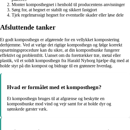
Monter komposthegnet i henhold til producentens anvisninger
Sørg for, at hegnet er stabilt og sikkert fastgjort
Tjek regelmæssigt hegnet for eventuelle skader eller løse dele
Afsluttende tanker
Et godt komposthegn er afgørende for en vellykket kompostering
derhjemme. Ved at vælge det rigtige komposthegn og følge korrekt
opsætningsprocedure kan du sikre, at din kompostbunke fungerer
effektivt og problemfrit. Uanset om du foretrækker træ, metal eller
plastik, vil et solidt komposthegn fra Harald Nyborg hjælpe dig med at
holde styr på din kompost og bidrage til en grønnere hverdag.
Hvad er formålet med et komposthegn?
Et komposthegn bruges til at afgrænse og beskytte en
kompostbunke mod vind og vejr samt for at holde dyr og
uønskede gæster væk.