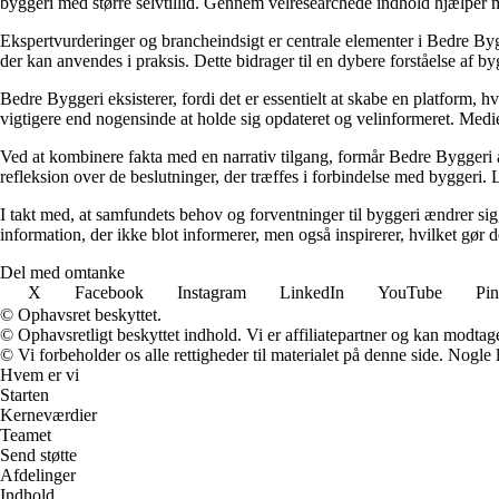
byggeri med større selvtillid. Gennem velresearchede indhold hjælper me
Ekspertvurderinger og brancheindsigt er centrale elementer i Bedre Bygg
der kan anvendes i praksis. Dette bidrager til en dybere forståelse af 
Bedre Byggeri eksisterer, fordi det er essentielt at skabe en platform, hv
vigtigere end nogensinde at holde sig opdateret og velinformeret. Medi
Ved at kombinere fakta med en narrativ tilgang, formår Bedre Byggeri at
refleksion over de beslutninger, der træffes i forbindelse med byggeri. L
I takt med, at samfundets behov og forventninger til byggeri ændrer sig, 
information, der ikke blot informerer, men også inspirerer, hvilket gør
Del med omtanke
X
Facebook
Instagram
LinkedIn
YouTube
Pin
© Ophavsret beskyttet.
© Ophavsretligt beskyttet indhold. Vi er affiliatepartner og kan modtag
© Vi forbeholder os alle rettigheder til materialet på denne side. Nogle
Hvem er vi
Starten
Kerneværdier
Teamet
Send støtte
Afdelinger
Indhold