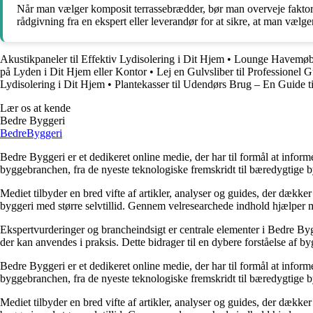
Når man vælger komposit terrassebrædder, bør man overveje faktore
rådgivning fra en ekspert eller leverandør for at sikre, at man vælge
Akustikpaneler til Effektiv Lydisolering i Dit Hjem
•
Lounge Havemøble
på Lyden i Dit Hjem eller Kontor
•
Lej en Gulvsliber til Professionel 
Lydisolering i Dit Hjem
•
Plantekasser til Udendørs Brug – En Guide t
Lær os at kende
Bedre Byggeri
Bedre
Byggeri
Bedre Byggeri er et dedikeret online medie, der har til formål at inform
byggebranchen, fra de nyeste teknologiske fremskridt til bæredygtige 
Mediet tilbyder en bred vifte af artikler, analyser og guides, der dække
byggeri med større selvtillid. Gennem velresearchede indhold hjælper me
Ekspertvurderinger og brancheindsigt er centrale elementer i Bedre Bygg
der kan anvendes i praksis. Dette bidrager til en dybere forståelse af 
Bedre Byggeri er et dedikeret online medie, der har til formål at inform
byggebranchen, fra de nyeste teknologiske fremskridt til bæredygtige 
Mediet tilbyder en bred vifte af artikler, analyser og guides, der dække