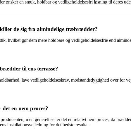
der ønsker en smuk, holdbar og vedligeholdelsesfri løsning til deres ud
iller de sig fra almindelige træbrædder?
astik, hvilket gør dem mere holdbare og vedligeholdelsesfrie end almin
brædder til ens terrasse?
holdbarhed, lave vedligeholdelseskrav, modstandsdygtighed over for ve
r det en nem proces?
f producenten, men generelt set er det en relativt nem proces, da brædd
s installationsvejledning for det bedste resultat.