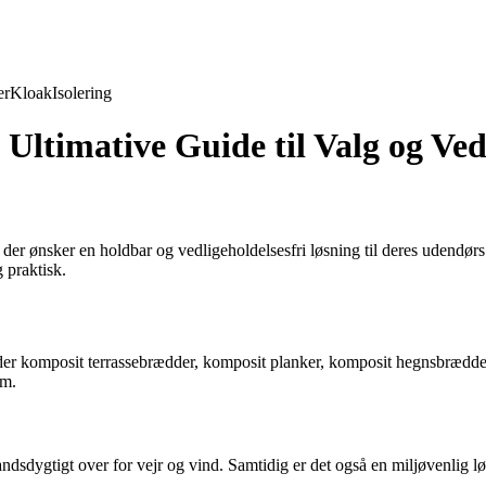
er
Kloak
Isolering
ltimative Guide til Valg og Ved
 der ønsker en holdbar og vedligeholdelsesfri løsning til deres udendø
g praktisk.
nder komposit terrassebrædder, komposit planker, komposit hegnsbrædde
um.
dsdygtigt over for vejr og vind. Samtidig er det også en miljøvenlig løs