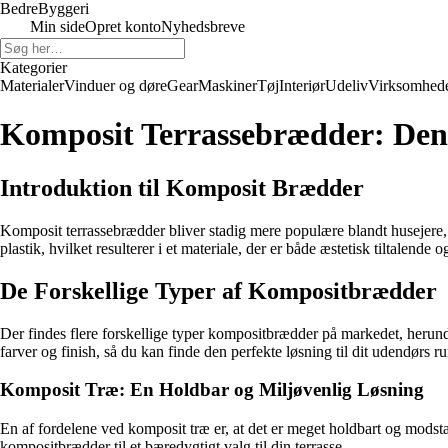
Bedre
Byggeri
Min side
Opret konto
Nyhedsbreve
Kategorier
Materialer
Vinduer og døre
Gear
Maskiner
Tøj
Interiør
Udeliv
Virksomhed
Komposit Terrassebrædder: Den U
Introduktion til Komposit Brædder
Komposit terrassebrædder bliver stadig mere populære blandt husejere,
plastik, hvilket resulterer i et materiale, der er både æstetisk tiltalende o
De Forskellige Typer af Kompositbrædder
Der findes flere forskellige typer kompositbrædder på markedet, heru
farver og finish, så du kan finde den perfekte løsning til dit udendørs r
Komposit Træ: En Holdbar og Miljøvenlig Løsning
En af fordelene ved komposit træ er, at det er meget holdbart og modstan
kompositbrædder til et bæredygtigt valg til din terrasse.