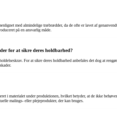
lignet med almindelige træbrædder, da de ofte er lavet af genanvendte 
roduceret på en ansvarlig måde.
er for at sikre deres holdbarhed?
eholdelseskrav. For at sikre deres holdbarhed anbefales det dog at ren
skader.
ret i materialet under produktionen, hvilket betyder, at de ikke behøver
lle malings- eller plejeprodukter, der kan bruges.