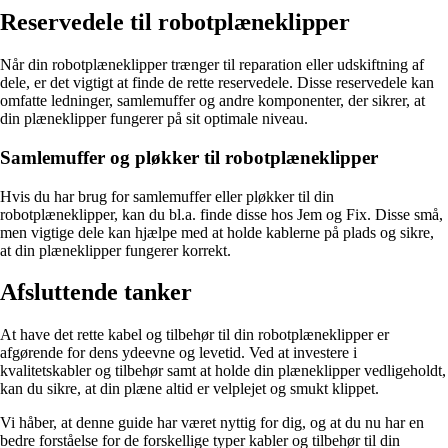
Reservedele til robotplæneklipper
Når din robotplæneklipper trænger til reparation eller udskiftning af
dele, er det vigtigt at finde de rette reservedele. Disse reservedele kan
omfatte ledninger, samlemuffer og andre komponenter, der sikrer, at
din plæneklipper fungerer på sit optimale niveau.
Samlemuffer og pløkker til robotplæneklipper
Hvis du har brug for samlemuffer eller pløkker til din
robotplæneklipper, kan du bl.a. finde disse hos Jem og Fix. Disse små,
men vigtige dele kan hjælpe med at holde kablerne på plads og sikre,
at din plæneklipper fungerer korrekt.
Afsluttende tanker
At have det rette kabel og tilbehør til din robotplæneklipper er
afgørende for dens ydeevne og levetid. Ved at investere i
kvalitetskabler og tilbehør samt at holde din plæneklipper vedligeholdt,
kan du sikre, at din plæne altid er velplejet og smukt klippet.
Vi håber, at denne guide har været nyttig for dig, og at du nu har en
bedre forståelse for de forskellige typer kabler og tilbehør til din