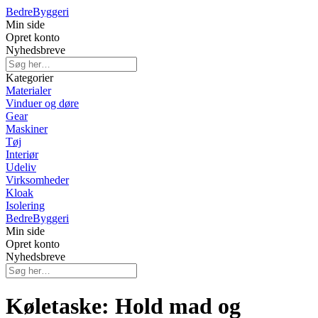
Bedre
Byggeri
Min side
Opret konto
Nyhedsbreve
Kategorier
Materialer
Vinduer og døre
Gear
Maskiner
Tøj
Interiør
Udeliv
Virksomheder
Kloak
Isolering
Bedre
Byggeri
Min side
Opret konto
Nyhedsbreve
Køletaske: Hold mad og