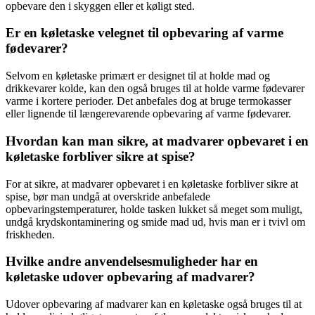
opbevare den i skyggen eller et køligt sted.
Er en køletaske velegnet til opbevaring af varme
fødevarer?
Selvom en køletaske primært er designet til at holde mad og
drikkevarer kolde, kan den også bruges til at holde varme fødevarer
varme i kortere perioder. Det anbefales dog at bruge termokasser
eller lignende til længerevarende opbevaring af varme fødevarer.
Hvordan kan man sikre, at madvarer opbevaret i en
køletaske forbliver sikre at spise?
For at sikre, at madvarer opbevaret i en køletaske forbliver sikre at
spise, bør man undgå at overskride anbefalede
opbevaringstemperaturer, holde tasken lukket så meget som muligt,
undgå krydskontaminering og smide mad ud, hvis man er i tvivl om
friskheden.
Hvilke andre anvendelsesmuligheder har en
køletaske udover opbevaring af madvarer?
Udover opbevaring af madvarer kan en køletaske også bruges til at