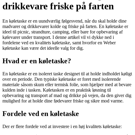
drikkevare friske på farten
En køletaske er en uundværlig følgesvend, når du skal holde dine
madvarer og drikkevarer kolde og friske på farten. En køletaske er
ideel til picnic, strandture, camping, eller bare for opbevaring af
kølevarer under transport. I denne artikel vil vi dykke ned i
fordelene ved en kvalitets køletaske, samt hvorfor en Weber
køletaske kan være det ideelle valg for dig.
Hvad er en køletaske?
En køletaske er en isoleret taske designet til at holde indholdet køligt
over en periode. Den typiske køletaske er foret med isolerende
materiale såsom skum eller termisk folie, som hjælper med at bevare
kulden inde i tasken. Køletasken er en praktisk løsning til
opbevaring og transport af mad og drikke på vejen, da den giver dig
mulighed for at holde dine fødevarer friske og sikre mod varme.
Fordele ved en køletaske
Der er flere fordele ved at investere i en høj kvalitets køletaske: