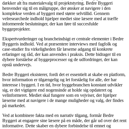
dækker alt fra materialevalg til projektstyring. Bedre Byggeri
henvender sig til en målgruppe, der ønsker at navigere i den
komplekse verden af byggeri med større selvtillid. Gennem
velresearchede indhold hjælper mediet sine læsere med at træffe
informerede beslutninger, der kan føre til succesfulde
byggeprojekter.
Ekspertvurderinger og brancheindsigt er centrale elementer i Bedre
Byggeris indhold. Ved at præsentere interviews med fagfolk og
case-studier fra virkeligheden får læserne adgang til konkrete
erfaringer og råd, der kan anvendes i praksis. Dette bidrager til en
dybere forståelse af byggeprocesser og de udfordringer, der kan
opstå undervejs.
Bedre Byggeri eksisterer, fordi det er essentielt at skabe en platform,
hvor information er tilgængelig og let forståelig for alle, der har
interesse i byggeri. I en tid, hvor byggebranchen konstant udvikler
sig, er det vigtigere end nogensinde at holde sig opdateret og
velinformeret. Mediet skal fungere som en vejviser, der hjælper
læserne med at navigere i de mange muligheder og valg, der findes
på markedet.
Ved at kombinere fakta med en narrativ tilgang, formår Bedre
Byggeri at engagere sine læsere på en måde, der går ud over det rent
informative. Dette skaber en dybere forbindelse til emnet og