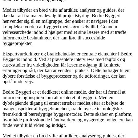
Mediet tilbyder en bred vifte af artikler, analyser og guides, der
dækker alt fra materialevalg til projektstyring. Bedre Byggeri
henvender sig til en målgruppe, der ønsker at navigere i den
komplekse verden af byggeri med større selvtillid. Gennem
velresearchede indhold hjælper mediet sine læsere med at træffe
informerede beslutninger, der kan føre til succesfulde
byggeprojekter.
Ekspertvurderinger og brancheindsigt er centrale elementer i Bedre
Byggeris indhold. Ved at præsentere interviews med fagfolk og
case-studier fra virkeligheden får læserne adgang til konkrete
erfaringer og råd, der kan anvendes i praksis. Dette bidrager til en
dybere forståelse af byggeprocesser og de udfordringer, der kan
opstå undervejs.
Bedre Byggeri er et dedikeret online medie, der har til formål at
informere og inspirere om alt relateret til byggeri. Med en
dybdegående tilgang til emnet stræber mediet efter at belyse de
mange aspekter af byggebranchen, fra de nyeste teknologiske
fremskridt til bæredygtige byggemetoder. Dette skaber en platform,
hvor både professionelle håndværkere og nysgerrige boligejere kan
finde værdifuld viden og indsigt.
Mediet tilbyder en bred vifte af artikler, analyser og guides, der