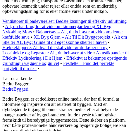
holde medicin kølig, transportere følsomme elektroniske enheder,
opbevare kosmetik under rejser eller endda som en midlertidig
opbevaringsløsning for is eller frosne varer under indkøb.
Ventilatorer til badeværelset: Bedste løsninger til effektiv udluftning
•
Alt, du har brug for at vide om tømmergården og XL Byg
Nykøbing Mors
•
Bajonetsav – Alt, du behøver at vide om denne
kraftfulde save
•
XL Byg Gjern – Alt Til Dit Byggeprojekt
•
Alt om
Shelter XL Byg: Guide til dit eget skønne shelter i haven
•
Hækkeklippere: Alt hvad du skal vide før du køber en ny
•
Lecablokke og Legasten: Alt, du behøver at vide
•
Akustikpaneler til
Effektiv Lydisolering i Dit Hjem
•
Effektivt at bekæmpe opstigende
grundfugt i væggene og gulvet
•
Festtelte – Find det perfekte
partytelt til din fest
•
Lær os at kende
Bedre Byggeri
Bedre
Byggeri
Bedre Byggeri er et dedikeret online medie, der har til formål at
informere og inspirere om alt relateret til byggeri. Med en
dybdegående tilgang til emnet stræber mediet efter at belyse de
mange aspekter af byggebranchen, fra de nyeste teknologiske
fremskridt til bæredygtige byggemetoder. Dette skaber en platform,
hvor både professionelle håndværkere og nysgerrige boligejere kan
finde værdifuld viden og indsigt.