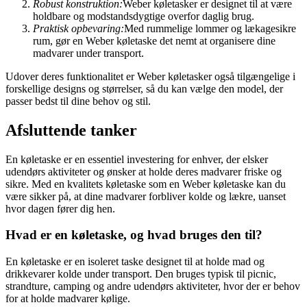
Robust konstruktion:
Weber køletasker er designet til at være
holdbare og modstandsdygtige overfor daglig brug.
Praktisk opbevaring:
Med rummelige lommer og lækagesikre
rum, gør en Weber køletaske det nemt at organisere dine
madvarer under transport.
Udover deres funktionalitet er Weber køletasker også tilgængelige i
forskellige designs og størrelser, så du kan vælge den model, der
passer bedst til dine behov og stil.
Afsluttende tanker
En køletaske er en essentiel investering for enhver, der elsker
udendørs aktiviteter og ønsker at holde deres madvarer friske og
sikre. Med en kvalitets køletaske som en Weber køletaske kan du
være sikker på, at dine madvarer forbliver kolde og lækre, uanset
hvor dagen fører dig hen.
Hvad er en køletaske, og hvad bruges den til?
En køletaske er en isoleret taske designet til at holde mad og
drikkevarer kolde under transport. Den bruges typisk til picnic,
strandture, camping og andre udendørs aktiviteter, hvor der er behov
for at holde madvarer kølige.