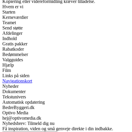
Kopiering eller videreformidling kræver tilladelse.
Hvem er vi
Starten
Kerneværdier
Teamet
Send støtte
Afdelinger
Indhold
Gratis pakker
Rabatkoder
Bedømmelser
Valgguides
Hjælp
Film
Links på siden
Navigationskort
Nyheder
Dokumenter
Tekstunivers
Automatisk opdatering
BedreByggeri.dk
Optivo Media
hej@optivomedia.dk
Nyhedsbrev: Tilmeld dig nu
Få inspiration, viden og små genveje direkte i din indbakke.