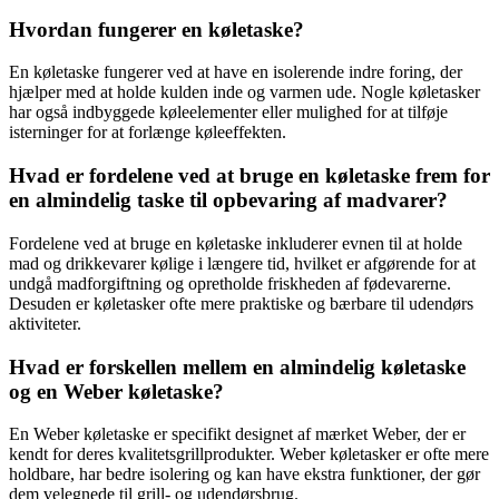
Hvordan fungerer en køletaske?
En køletaske fungerer ved at have en isolerende indre foring, der
hjælper med at holde kulden inde og varmen ude. Nogle køletasker
har også indbyggede køleelementer eller mulighed for at tilføje
isterninger for at forlænge køleeffekten.
Hvad er fordelene ved at bruge en køletaske frem for
en almindelig taske til opbevaring af madvarer?
Fordelene ved at bruge en køletaske inkluderer evnen til at holde
mad og drikkevarer kølige i længere tid, hvilket er afgørende for at
undgå madforgiftning og opretholde friskheden af fødevarerne.
Desuden er køletasker ofte mere praktiske og bærbare til udendørs
aktiviteter.
Hvad er forskellen mellem en almindelig køletaske
og en Weber køletaske?
En Weber køletaske er specifikt designet af mærket Weber, der er
kendt for deres kvalitetsgrillprodukter. Weber køletasker er ofte mere
holdbare, har bedre isolering og kan have ekstra funktioner, der gør
dem velegnede til grill- og udendørsbrug.