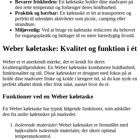
Bevarer friskheden:
En køletaske holder dine madvarer på
den rette temperatur og forlænger deres holdbarhed.
Praktisk og bærbar:
En køletaske er let at transportere og
perfekt til udendørs aktiviteter som picnic, camping eller
strandture.
Miljøvenlig:
Ved at bruge en køletaske reducerer du behovet
for engangsplastik og bidrager til en mere bæredygtig livsstil.
Weber køletaske: Kvalitet og funktion i ét
Weber er et anerkendt mærke, der er kendt for deres
kvalitetsgrillprodukter. En Weber køletaske kombinerer holdbarhed,
funktionalitet og stil. Disse køletasker er designet med fokus på at
holde dine madvarer friske og kolde i længere tid, så du kan nyde en
perfekt afkølet drink eller frisk salat, uanset hvor du er.
Funktioner ved en Weber køletaske
En Weber køletaske har typisk følgende funktioner, som adskiller
den fra andre køletasker på markedet:
Isolerende materialer:
Weber køletasker er fremstillet med
højkvalitets isolerende materialer, der sikrer optimal
temperaturkontrol.