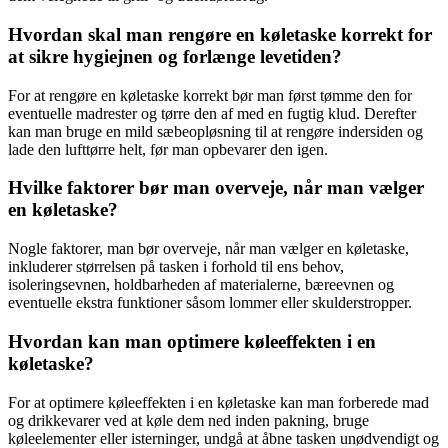
Hvordan skal man rengøre en køletaske korrekt for
at sikre hygiejnen og forlænge levetiden?
For at rengøre en køletaske korrekt bør man først tømme den for
eventuelle madrester og tørre den af med en fugtig klud. Derefter
kan man bruge en mild sæbeopløsning til at rengøre indersiden og
lade den lufttørre helt, før man opbevarer den igen.
Hvilke faktorer bør man overveje, når man vælger
en køletaske?
Nogle faktorer, man bør overveje, når man vælger en køletaske,
inkluderer størrelsen på tasken i forhold til ens behov,
isoleringsevnen, holdbarheden af materialerne, bæreevnen og
eventuelle ekstra funktioner såsom lommer eller skulderstropper.
Hvordan kan man optimere køleeffekten i en
køletaske?
For at optimere køleeffekten i en køletaske kan man forberede mad
og drikkevarer ved at køle dem ned inden pakning, bruge
køleelementer eller isterninger, undgå at åbne tasken unødvendigt og