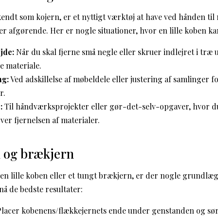
kendt som kojern, er et nyttigt værktøj at have ved hånden ti
r afgørende. Her er nogle situationer, hvor en lille koben kan
jde:
Når du skal fjerne små negle eller skruer indlejret i træ
 materiale.
ng:
Ved adskillelse af møbeldele eller justering af samlinger fo
r.
:
Til håndværksprojekter eller gør-det-selv-opgaver, hvor d
ver fjernelsen af materialer.
n og brækjern
n lille koben eller et tungt brækjern, er der nogle grundlæg
nå de bedste resultater:
lacer kobenens/flækkejernets ende under genstanden og sørg