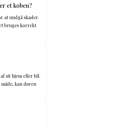
er et koben?
or at undgå skader.
et bruges korrekt
f sit hjem eller bil.
e måde, kan døren