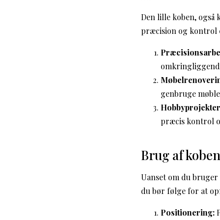
Den lille koben, også 
præcision og kontrol e
Præcisionsarbe
omkringliggende
Møbelrenoveri
genbruge møble
Hobbyprojekter
præcis kontrol o
Brug af kobe
Uanset om du bruger e
du bør følge for at op
Positionering:
P