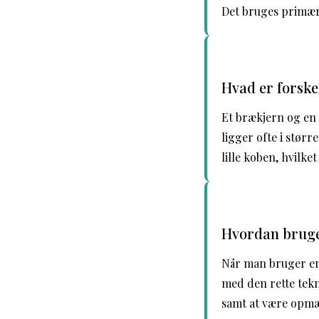
Det bruges primært
Hvad er forske
Et brækjern og en 
ligger ofte i stør
lille koben, hvilke
Hvordan bruge
Når man bruger en 
med den rette tekn
samt at være opmæ