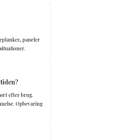
ræplanker, paneler
situationer.
etiden?
ørt efter brug.
annelse. Opbevaring