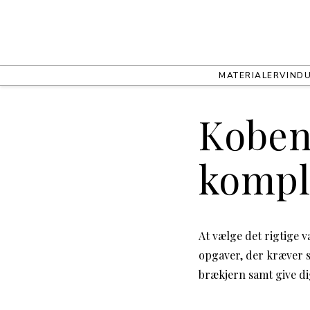
MATERIALER
VIND
Koben
kompl
At vælge det rigtige v
opgaver, der kræver s
brækjern samt give di