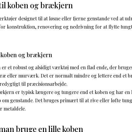
til koben og brækjern
ærktøjer designet til at løsne eller fjerne genstande ved at ud
or konstruktion, renovering og nedrivning for at flytte tungt
 koben og brækjern
er et robust og alsidigt værktøj med en flad ende, der bruges
ræ eller murværk. Det er normalt mindre og lettere end et b
edygtigt til præcisionsarbejde.
ækjern er typisk længere og tungere end et koben og har en 
 om genstande. Det bruges primært til at rive eller løfte tun
r metaldele.
man bruge en lille koben