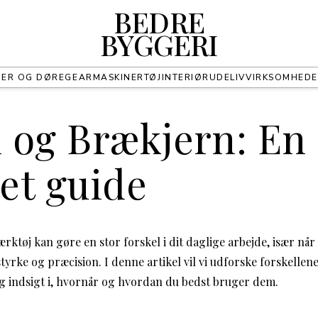
BEDRE
BYGGERI
UER OG DØRE
GEAR
MASKINER
TØJ
INTERIØR
UDELIV
VIRKSOMHED
 og Brækjern: En
et guide
ærktøj kan gøre en stor forskel i dit daglige arbejde, især nå
tyrke og præcision. I denne artikel vil vi udforske forskelle
g indsigt i, hvornår og hvordan du bedst bruger dem.