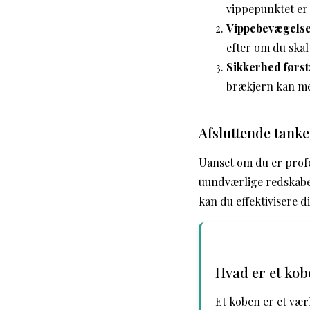
vippepunktet er 
Vippebevægelse
efter om du skal
Sikkerhed først
brækjern kan me
Afsluttende tanke
Uanset om du er profe
uundværlige redskaber
kan du effektivisere d
Hvad er et kob
Et koben er et vær