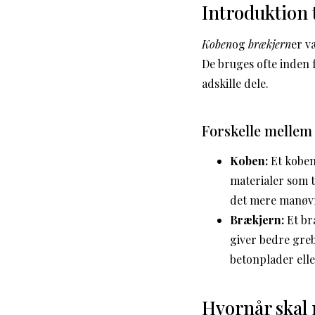
Introduktion 
Koben
og
brækjern
er v
De bruges ofte inden f
adskille dele.
Forskelle mellem
Koben:
Et koben 
materialer som t
det mere manøvr
Brækjern:
Et br
giver bedre greb
betonplader elle
Hvornår skal 