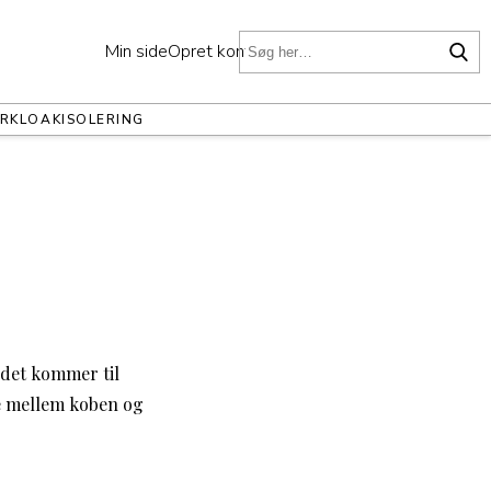
Min side
Opret konto
ER
KLOAK
ISOLERING
r det kommer til
ne mellem koben og