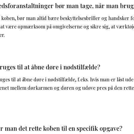
edsforanstaltninger bør man tage, når man brug
koben, bør man altid bære beskyttelsesbriller og handsker f
t at være opmærksom på omgivelserne og sikre sig, at værktøj
er.
uges til at åbne døre i nødstilfælde?
ges til at åbne døre i nødstilfælde, f.eks. hvis man er låst ude a
benet mellem dørkarmen og døren og udøve pres på den rett
 man det rette koben til en specifik opgave?