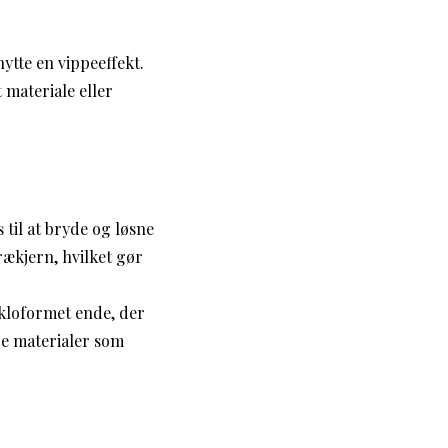
nytte en vippeeffekt.
 materiale eller
 til at bryde og løsne
rækjern, hvilket gør
kloformet ende, der
ge materialer som