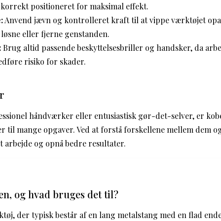
korrekt positioneret for maksimal effekt.
:
Anvend jævn og kontrolleret kraft til at vippe værktøjet opa
 løsne eller fjerne genstanden.
:
Brug altid passende beskyttelsesbriller og handsker, da ar
dføre risiko for skader.
r
ssionel håndværker eller entusiastisk gør-det-selver, er ko
 til mange opgaver. Ved at forstå forskellene mellem dem o
it arbejde og opnå bedre resultater.
en, og hvad bruges det til?
ktøj, der typisk består af en lang metalstang med en flad end