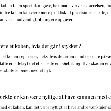
koben til en specifik opgave, bør man overveje størrelsen, f
indre koben kan være mere praktisk til præcisionsarbejde, m
kan være nødvendigt til tungere opgaver.
re et koben, hvis det går i stykker?
n et koben repareres, f.eks. hvis det er en mindre skade på væ
ifte en ødelagt del eller rette en bøjet stang. Hvis skaden er 
erstatte kobenet med et nyt.
ærktøjer kan være nyttige at have sammen med e
med et koben, kan det være nyttigt at have andre værktøjer 