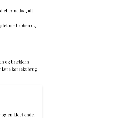
d eller nedad, alt
bejdet med koben og
ben og brækjern
g lære korrekt brug
e og en kloet ende.