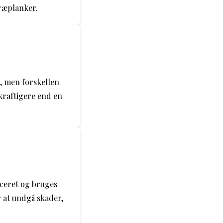
træplanker.
r, men forskellen
 kraftigere end en
aceret og bruges
r at undgå skader,