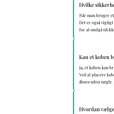
Hvilke sikkerh
Når man bruger et 
Det er også vigtig
for at undgå ulykk
Kan et koben br
Ja, et koben kan bru
Ved at placere ko
åbnes uden nøgle.
Hvordan vælger