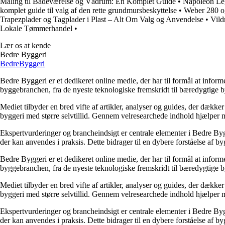
Maling til Badeværelse og Vådrum: En Komplet Guide
•
Napoleon Leg
komplet guide til valg af den rette grundmursbeskyttelse
•
Weber 280 og
Trapezplader og Tagplader i Plast – Alt Om Valg og Anvendelse
•
Vild
Lokale Tømmerhandel
•
Lær os at kende
Bedre Byggeri
Bedre
Byggeri
Bedre Byggeri er et dedikeret online medie, der har til formål at inform
byggebranchen, fra de nyeste teknologiske fremskridt til bæredygtige 
Mediet tilbyder en bred vifte af artikler, analyser og guides, der dække
byggeri med større selvtillid. Gennem velresearchede indhold hjælper me
Ekspertvurderinger og brancheindsigt er centrale elementer i Bedre Bygg
der kan anvendes i praksis. Dette bidrager til en dybere forståelse af 
Bedre Byggeri er et dedikeret online medie, der har til formål at inform
byggebranchen, fra de nyeste teknologiske fremskridt til bæredygtige 
Mediet tilbyder en bred vifte af artikler, analyser og guides, der dække
byggeri med større selvtillid. Gennem velresearchede indhold hjælper me
Ekspertvurderinger og brancheindsigt er centrale elementer i Bedre Bygg
der kan anvendes i praksis. Dette bidrager til en dybere forståelse af 