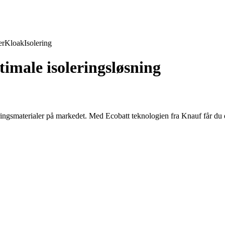
er
Kloak
Isolering
imale isoleringsløsning
ngsmaterialer på markedet. Med Ecobatt teknologien fra Knauf får du den