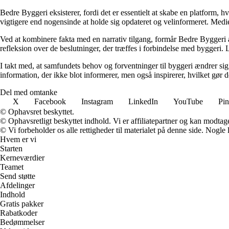
Bedre Byggeri eksisterer, fordi det er essentielt at skabe en platform, hv
vigtigere end nogensinde at holde sig opdateret og velinformeret. Medi
Ved at kombinere fakta med en narrativ tilgang, formår Bedre Byggeri at
refleksion over de beslutninger, der træffes i forbindelse med byggeri. L
I takt med, at samfundets behov og forventninger til byggeri ændrer sig, 
information, der ikke blot informerer, men også inspirerer, hvilket gør
Del med omtanke
X
Facebook
Instagram
LinkedIn
YouTube
Pin
© Ophavsret beskyttet.
© Ophavsretligt beskyttet indhold. Vi er affiliatepartner og kan modtag
© Vi forbeholder os alle rettigheder til materialet på denne side. Nogle
Hvem er vi
Starten
Kerneværdier
Teamet
Send støtte
Afdelinger
Indhold
Gratis pakker
Rabatkoder
Bedømmelser