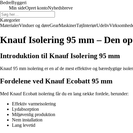
Bedre
Byggeri
Min side
Opret konto
Nyhedsbreve
Kategorier
Materialer
Vinduer og døre
Gear
Maskiner
Tøj
Interiør
Udeliv
Virksomhed
Knauf Isolering 95 mm – Den opt
Introduktion til Knauf Isolering 95 mm
Knauf 95 mm isolering er en af de mest effektive og bæredygtige isoleri
Fordelene ved Knauf Ecobatt 95 mm
Med Knauf Ecobatt isolering får du en lang række fordele, herunder:
Effektiv varmeisolering
Lydabsorption
Miljøvenlig produktion
Nem installation
Lang levetid