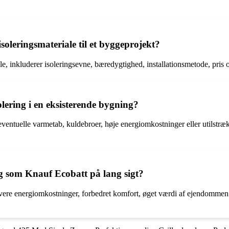
oleringsmateriale til et byggeprojekt?
le, inkluderer isoleringsevne, bæredygtighed, installationsmetode, pri
lering i en eksisterende bygning?
e eventuelle varmetab, kuldebroer, høje energiomkostninger eller utils
ing som Knauf Ecobatt på lang sigt?
lavere energiomkostninger, forbedret komfort, øget værdi af ejendommen 