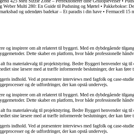
end 425 Med Sizzle Zone – Perfektionerer dine Grilloplevelser
•
Puds
 Weber Multi 280: En Guide til Pudsning og Mørtel
•
Pakkebokse: Den
marksbad og udendørs badekar – Et paradis i din have
•
Fermacell 15 m
ere og inspirere om alt relateret til byggeri. Med en dybdegående tilgan
byggemetoder. Dette skaber en platform, hvor både professionelle håndv
r alt fra materialevalg til projektstyring. Bedre Byggeri henvender sig t
diet sine læsere med at træffe informerede beslutninger, der kan føre t
eris indhold. Ved at præsentere interviews med fagfolk og case-studier 
byggeprocesser og de udfordringer, der kan opstå undervejs.
ere og inspirere om alt relateret til byggeri. Med en dybdegående tilgan
byggemetoder. Dette skaber en platform, hvor både professionelle håndv
r alt fra materialevalg til projektstyring. Bedre Byggeri henvender sig t
diet sine læsere med at træffe informerede beslutninger, der kan føre t
eris indhold. Ved at præsentere interviews med fagfolk og case-studier 
byggeprocesser og de udfordringer, der kan opstå undervejs.