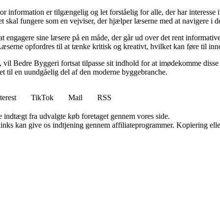
or information er tilgængelig og let forståelig for alle, der har interesse
et skal fungere som en vejviser, der hjælper læserne med at navigere i
 engagere sine læsere på en måde, der går ud over det rent informative.
æserne opfordres til at tænke kritisk og kreativt, hvilket kan føre til in
vil Bedre Byggeri fortsat tilpasse sit indhold for at imødekomme disse udf
 det til en uundgåelig del af den moderne byggebranche.
terest
TikTok
Mail
RSS
e indtægt fra udvalgte køb foretaget gennem vores side.
 links kan give os indtjening gennem affiliateprogrammer. Kopiering elle