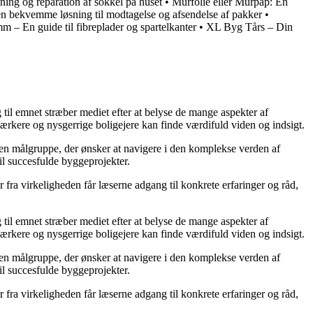
ning og reparation af sokkel på huset
•
Murfolie eller Murpap: En
 bekvemme løsning til modtagelse og afsendelse af pakker
•
m – En guide til fibreplader og spartelkanter
•
XL Byg Tårs – Din
g til emnet stræber mediet efter at belyse de mange aspekter af
ærkere og nysgerrige boligejere kan finde værdifuld viden og indsigt.
il en målgruppe, der ønsker at navigere i den komplekse verden af
il succesfulde byggeprojekter.
fra virkeligheden får læserne adgang til konkrete erfaringer og råd,
g til emnet stræber mediet efter at belyse de mange aspekter af
ærkere og nysgerrige boligejere kan finde værdifuld viden og indsigt.
il en målgruppe, der ønsker at navigere i den komplekse verden af
il succesfulde byggeprojekter.
fra virkeligheden får læserne adgang til konkrete erfaringer og råd,