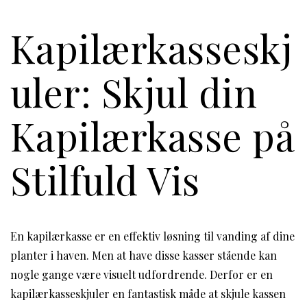
Kapilærkasseskj
uler: Skjul din
Kapilærkasse på
Stilfuld Vis
En kapilærkasse er en effektiv løsning til vanding af dine
planter i haven. Men at have disse kasser stående kan
nogle gange være visuelt udfordrende. Derfor er en
kapilærkasseskjuler en fantastisk måde at skjule kassen