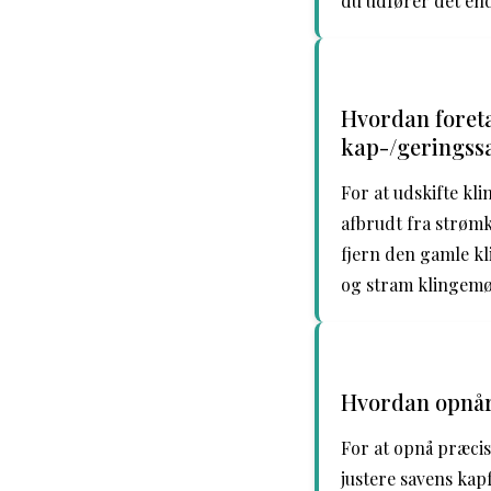
du udfører det end
Hvordan foreta
kap-/geringss
For at udskifte kli
afbrudt fra strømk
fjern den gamle kl
og stram klingemø
Hvordan opnår
For at opnå præcis
justere savens kap