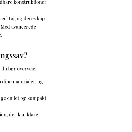
ldbare konstruktioner
værktøj, og deres kap-
. Med avancerede
.
ingssav?
, du bør overveje:
 dine materialer, og
ælge en let og kompakt
ion, der kan klare