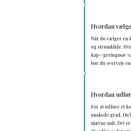
Hvordan vælger
Når du vælger en k
og strømkilde. Hvi
kap-/geringssav væ
bør du overveje e
Hvordan udfør
For at udføre et k
ønskede grad. Du b
ujævne snit. Det e