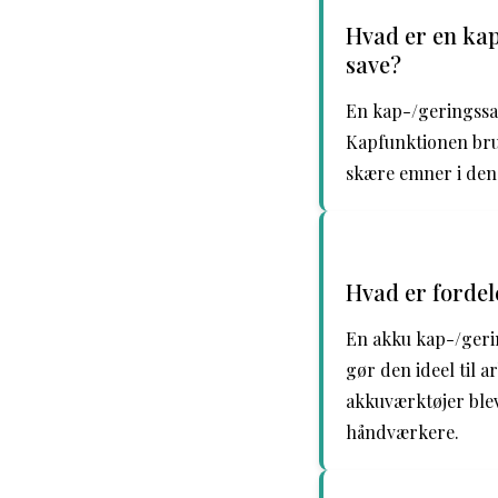
Hvad er en kap
save?
En kap-/geringssav
Kapfunktionen brug
skære emner i den ø
Hvad er fordel
En akku kap-/gerin
gør den ideel til 
akkuværktøjer blev
håndværkere.