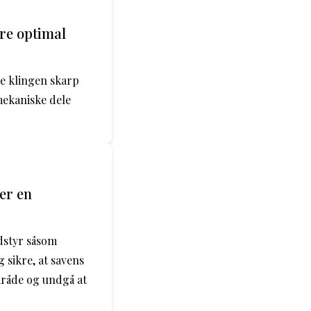
re optimal
de klingen skarp
mekaniske dele
er en
dstyr såsom
 sikre, at savens
område og undgå at