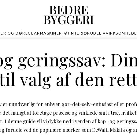
BEDRE
BYGGERI
UER OG DØRE
GEAR
MASKINER
TØJ
INTERIØR
UDELIV
VIRKSOMHED
g geringssav: Di
til valg af den ret
 er uundværlig for enhver gør-det-selv-entusiast eller prof
 det muligt at foretage præcise og vinklede snit i træ, hvilke
 I denne guide vil vi dykke ned i verden af kap- og geringssa
 og fordele ved de populære mærker som DeWalt, Makita og a