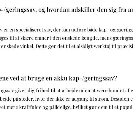
-/geringssav, og hvordan adskiller den sig fra a
 er en specialiseret sav, der kan udføre både kap- og gæring
es til at skære emner i den ønskede længde, mens gæringssni
nskede vinkel. Dette gør det til et alsidigt værktøj til præcis
ene ved at bruge en akku kap-/geringssav?
gssav giver dig frihed til at arbejde uden at være bundet af 
arbejde på steder, hvor der ikke er adgang til strøm. Desuden
et mere kraftfulde og pålidelige, hvilket gør dem til et popu