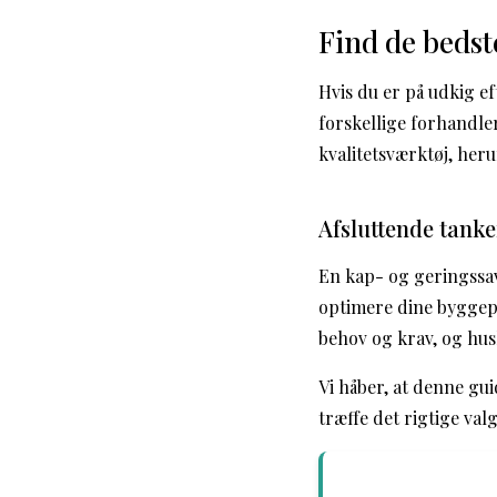
Find de bedst
Hvis du er på udkig e
forskellige forhandl
kvalitetsværktøj, her
Afsluttende tanke
En kap- og geringssav 
optimere dine byggepr
behov og krav, og hus
Vi håber, at denne gui
træffe det rigtige val