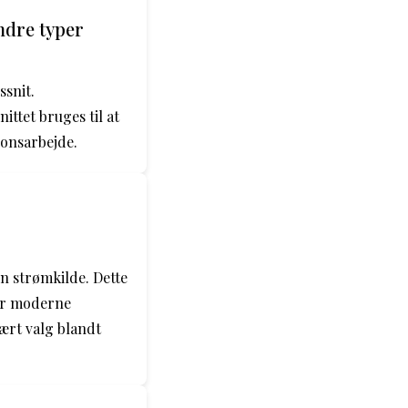
ndre typer
ssnit.
ttet bruges til at
ionsarbejde.
en strømkilde. Dette
 er moderne
lært valg blandt