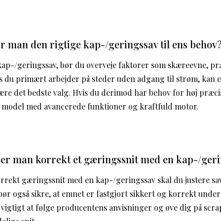
 man den rigtige kap-/geringssav til ens behov
ap-/geringssav, bør du overveje faktorer som skæreevne, præ
s du primært arbejder på steder uden adgang til strøm, kan 
re det bedste valg. Hvis du derimod har behov for høj præc
n model med avancerede funktioner og kraftfuld motor.
er man korrekt et gæringssnit med en kap-/ger
orrekt gæringssnit med en kap-/geringssav skal du justere sav
ør også sikre, at emnet er fastgjort sikkert og korrekt under
r vigtigt at følge producentens anvisninger og øve dig på scr