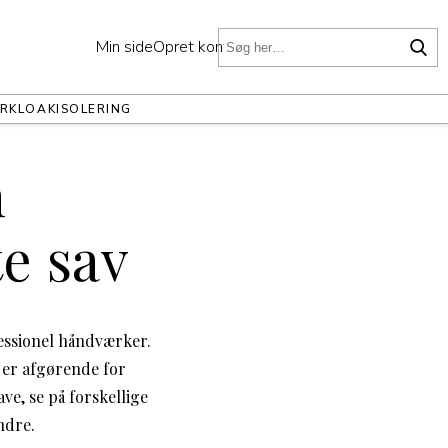
Min side
Opret konto
ER
KLOAK
ISOLERING
n
te sav
essionel håndværker.
t er afgørende for
ve, se på forskellige
ndre.