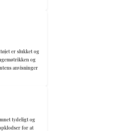
tøjet er slukket og
lingemøtrikken og
entens anvisninger
mnet tydeligt og
opklodser for at