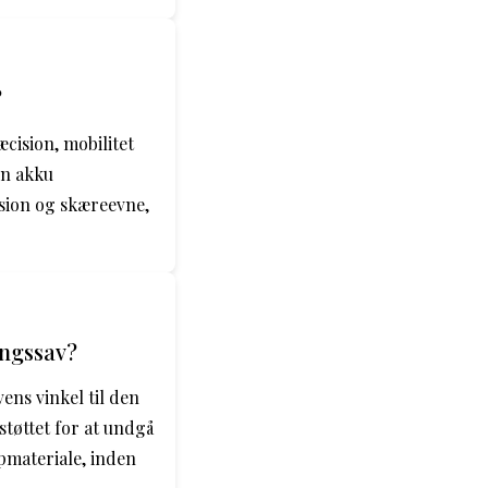
?
cision, mobilitet
en akku
ision og skæreevne,
ingssav?
ens vinkel til den
støttet for at undgå
apmateriale, inden