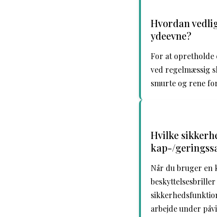
Hvordan vedlig
ydeevne?
For at opretholde 
ved regelmæssig sl
smurte og rene for
Hvilke sikkerh
kap-/geringss
Når du bruger en k
beskyttelsesbrille
sikkerhedsfunktion
arbejde under påvi