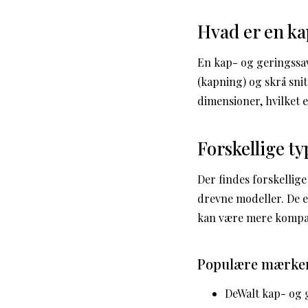
Hvad er en ka
En kap- og geringssav
(kapning) og skrå snit
dimensioner, hvilket e
Forskellige t
Der findes forskellig
drevne modeller. De e
kan være mere kompak
Populære mærker
DeWalt kap- og g