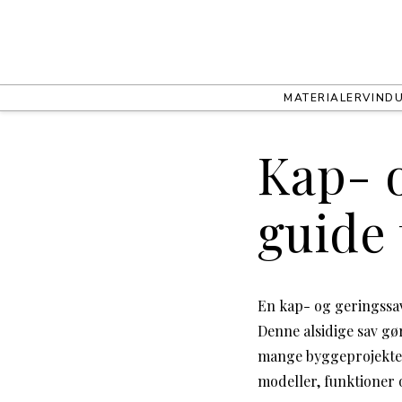
MATERIALER
VIND
Kap- o
guide 
En kap- og geringssav
Denne alsidige sav gør
mange byggeprojekter.
modeller, funktioner