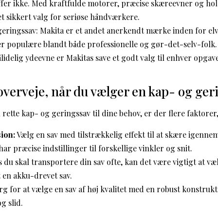
ffer ikke. Med kraftfulde motorer, præcise skæreevner og ho
et sikkert valg for seriøse håndværkere.
geringssav: Makita er et andet anerkendt mærke inden for el
er populære blandt både professionelle og gør-det-selv-folk
lidelig ydeevne er Makitas save et godt valg til enhver opgave
overveje, når du vælger en kap- og ger
rette kap- og geringssav til dine behov, er der flere faktorer
sion:
Vælg en sav med tilstrækkelig effekt til at skære igennem
har præcise indstillinger til forskellige vinkler og snit.
 du skal transportere din sav ofte, kan det være vigtigt at v
 en akku-drevet sav.
g for at vælge en sav af høj kvalitet med en robust konstrukt
g slid.