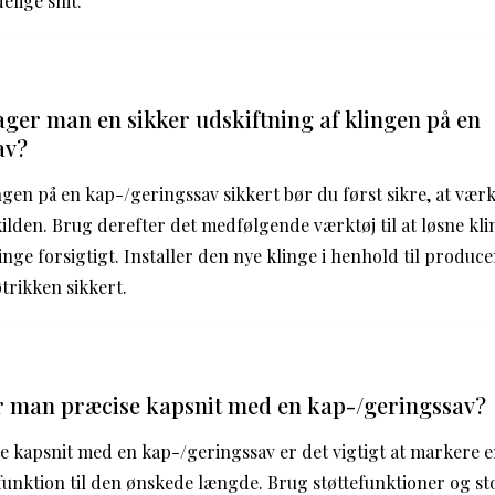
elige snit.
ger man en sikker udskiftning af klingen på en
av?
ngen på en kap-/geringssav sikkert bør du først sikre, at værk
ilden. Brug derefter det medfølgende værktøj til at løsne k
inge forsigtigt. Installer den nye klinge i henhold til produc
trikken sikkert.
 man præcise kapsnit med en kap-/geringssav?
e kapsnit med en kap-/geringssav er det vigtigt at markere e
funktion til den ønskede længde. Brug støttefunktioner og st