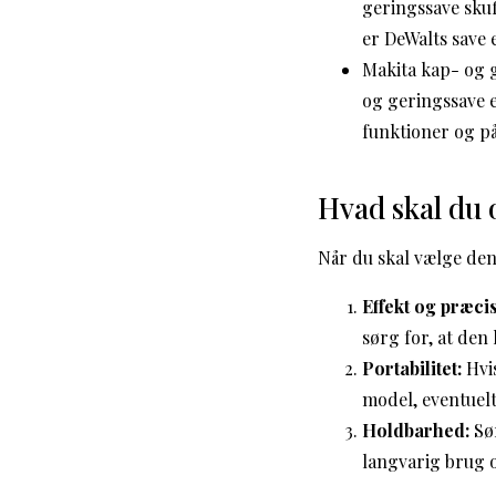
geringssave sku
er DeWalts save 
Makita kap- og 
og geringssave 
funktioner og på
Hvad skal du 
Når du skal vælge den 
Effekt og præci
sørg for, at den 
Portabilitet:
Hvis
model, eventuelt
Holdbarhed:
Sør
langvarig brug o