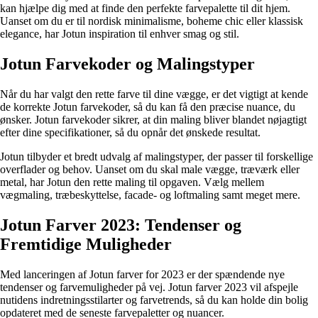
kan hjælpe dig med at finde den perfekte farvepalette til dit hjem.
Uanset om du er til nordisk minimalisme, boheme chic eller klassisk
elegance, har Jotun inspiration til enhver smag og stil.
Jotun Farvekoder og Malingstyper
Når du har valgt den rette farve til dine vægge, er det vigtigt at kende
de korrekte Jotun farvekoder, så du kan få den præcise nuance, du
ønsker. Jotun farvekoder sikrer, at din maling bliver blandet nøjagtigt
efter dine specifikationer, så du opnår det ønskede resultat.
Jotun tilbyder et bredt udvalg af malingstyper, der passer til forskellige
overflader og behov. Uanset om du skal male vægge, træværk eller
metal, har Jotun den rette maling til opgaven. Vælg mellem
vægmaling, træbeskyttelse, facade- og loftmaling samt meget mere.
Jotun Farver 2023: Tendenser og
Fremtidige Muligheder
Med lanceringen af Jotun farver for 2023 er der spændende nye
tendenser og farvemuligheder på vej. Jotun farver 2023 vil afspejle
nutidens indretningsstilarter og farvetrends, så du kan holde din bolig
opdateret med de seneste farvepaletter og nuancer.