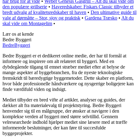
har brug for at vide
•
Weber Genesis Gasgrill – Alt du skal vide om
den populære grillserie
•
Haveredskaber: Fiskars Classic tilbyder et
bredt udvalg af kvalitetsredskaber til haven
•
Den ultimative guide til
valg af dørmåtte – Stor, sjov og praktisk
•
Gardena Træsko
•
Alt du
skal vide om Montagelim
•
Lær os at kende
Bedre Byggeri
Bedre
Byggeri
Bedre Byggeri er et dedikeret online medie, der har til formål at
informere og inspirere om alt relateret til byggeri. Med en
dybdegående tilgang til emnet stræber mediet efter at belyse de
mange aspekter af byggebranchen, fra de nyeste teknologiske
fremskridt til bæredygtige byggemetoder. Dette skaber en platform,
hvor både professionelle håndværkere og nysgerrige boligejere kan
finde værdifuld viden og indsigt.
Mediet tilbyder en bred vifte af artikler, analyser og guides, der
dækker alt fra materialevalg til projektstyring. Bedre Byggeri
henvender sig til en målgruppe, der ønsker at navigere i den
komplekse verden af byggeri med større selvtillid. Gennem
velresearchede indhold hjælper mediet sine læsere med at træffe
informerede beslutninger, der kan føre til succesfulde
byggeprojekter.