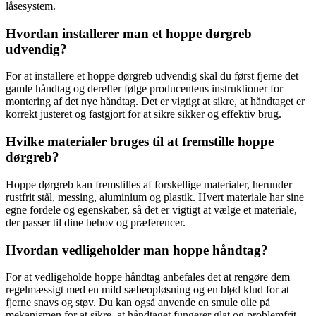
låsesystem.
Hvordan installerer man et hoppe dørgreb
udvendig?
For at installere et hoppe dørgreb udvendig skal du først fjerne det
gamle håndtag og derefter følge producentens instruktioner for
montering af det nye håndtag. Det er vigtigt at sikre, at håndtaget er
korrekt justeret og fastgjort for at sikre sikker og effektiv brug.
Hvilke materialer bruges til at fremstille hoppe
dørgreb?
Hoppe dørgreb kan fremstilles af forskellige materialer, herunder
rustfrit stål, messing, aluminium og plastik. Hvert materiale har sine
egne fordele og egenskaber, så det er vigtigt at vælge et materiale,
der passer til dine behov og præferencer.
Hvordan vedligeholder man hoppe håndtag?
For at vedligeholde hoppe håndtag anbefales det at rengøre dem
regelmæssigt med en mild sæbeopløsning og en blød klud for at
fjerne snavs og støv. Du kan også anvende en smule olie på
mekanismen for at sikre, at håndtaget fungerer glat og problemfrit.