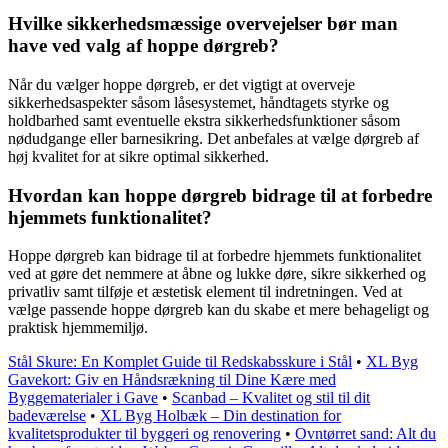
Hvilke sikkerhedsmæssige overvejelser bør man
have ved valg af hoppe dørgreb?
Når du vælger hoppe dørgreb, er det vigtigt at overveje
sikkerhedsaspekter såsom låsesystemet, håndtagets styrke og
holdbarhed samt eventuelle ekstra sikkerhedsfunktioner såsom
nødudgange eller barnesikring. Det anbefales at vælge dørgreb af
høj kvalitet for at sikre optimal sikkerhed.
Hvordan kan hoppe dørgreb bidrage til at forbedre
hjemmets funktionalitet?
Hoppe dørgreb kan bidrage til at forbedre hjemmets funktionalitet
ved at gøre det nemmere at åbne og lukke døre, sikre sikkerhed og
privatliv samt tilføje et æstetisk element til indretningen. Ved at
vælge passende hoppe dørgreb kan du skabe et mere behageligt og
praktisk hjemmemiljø.
Stål Skure: En Komplet Guide til Redskabsskure i Stål
•
XL Byg
Gavekort: Giv en Håndsrækning til Dine Kære med
Byggematerialer i Gave
•
Scanbad – Kvalitet og stil til dit
badeværelse
•
XL Byg Holbæk – Din destination for
kvalitetsprodukter til byggeri og renovering
•
Ovntørret sand: Alt du