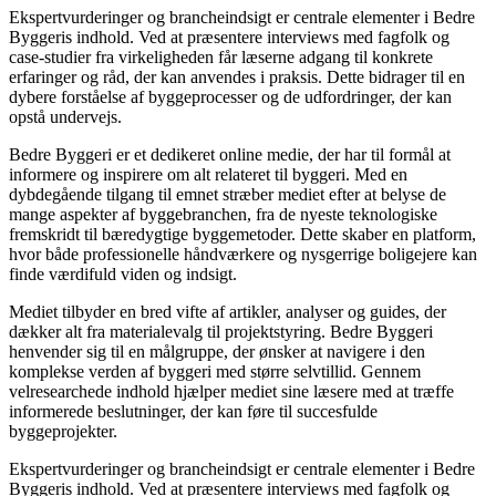
Ekspertvurderinger og brancheindsigt er centrale elementer i Bedre
Byggeris indhold. Ved at præsentere interviews med fagfolk og
case-studier fra virkeligheden får læserne adgang til konkrete
erfaringer og råd, der kan anvendes i praksis. Dette bidrager til en
dybere forståelse af byggeprocesser og de udfordringer, der kan
opstå undervejs.
Bedre Byggeri er et dedikeret online medie, der har til formål at
informere og inspirere om alt relateret til byggeri. Med en
dybdegående tilgang til emnet stræber mediet efter at belyse de
mange aspekter af byggebranchen, fra de nyeste teknologiske
fremskridt til bæredygtige byggemetoder. Dette skaber en platform,
hvor både professionelle håndværkere og nysgerrige boligejere kan
finde værdifuld viden og indsigt.
Mediet tilbyder en bred vifte af artikler, analyser og guides, der
dækker alt fra materialevalg til projektstyring. Bedre Byggeri
henvender sig til en målgruppe, der ønsker at navigere i den
komplekse verden af byggeri med større selvtillid. Gennem
velresearchede indhold hjælper mediet sine læsere med at træffe
informerede beslutninger, der kan føre til succesfulde
byggeprojekter.
Ekspertvurderinger og brancheindsigt er centrale elementer i Bedre
Byggeris indhold. Ved at præsentere interviews med fagfolk og