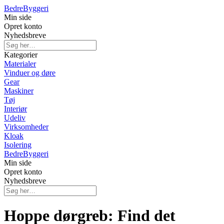
Bedre
Byggeri
Min side
Opret konto
Nyhedsbreve
Kategorier
Materialer
Vinduer og døre
Gear
Maskiner
Tøj
Interiør
Udeliv
Virksomheder
Kloak
Isolering
Bedre
Byggeri
Min side
Opret konto
Nyhedsbreve
Hoppe dørgreb: Find det