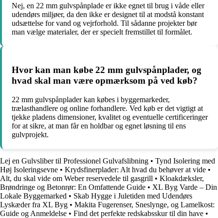
Nej, en 22 mm gulvspånplade er ikke egnet til brug i våde eller
udendørs miljøer, da den ikke er designet til at modstå konstant
udsættelse for vand og vejrforhold. Til sådanne projekter bør
man vælge materialer, der er specielt fremstillet til formålet.
Hvor kan man købe 22 mm gulvspånplader, og
hvad skal man være opmærksom på ved køb?
22 mm gulvspånplader kan købes i byggemarkeder,
trælasthandlere og online forhandlere. Ved køb er det vigtigt at
tjekke pladens dimensioner, kvalitet og eventuelle certificeringer
for at sikre, at man får en holdbar og egnet løsning til ens
gulvprojekt.
Lej en Gulvsliber til Professionel Gulvafslibning
•
Tynd Isolering med
Høj Isoleringsevne
•
Krydsfinerplader: Alt hvad du behøver at vide
•
Alt, du skal vide om Weber reservedele til gasgrill
•
Kloakdæksler,
Brøndringe og Betonrør: En Omfattende Guide
•
XL Byg Varde – Din
Lokale Byggemarked
•
Skab Hygge i Juletiden med Udendørs
Lyskæder fra XL Byg
•
Makita Fugerenser, Sneslynge, og Lamelkost:
Guide og Anmeldelse
•
Find det perfekte redskabsskur til din have
•