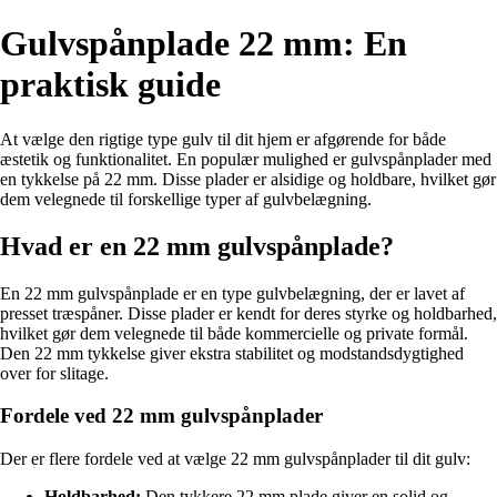
Gulvspånplade 22 mm: En
praktisk guide
At vælge den rigtige type gulv til dit hjem er afgørende for både
æstetik og funktionalitet. En populær mulighed er gulvspånplader med
en tykkelse på 22 mm. Disse plader er alsidige og holdbare, hvilket gør
dem velegnede til forskellige typer af gulvbelægning.
Hvad er en 22 mm gulvspånplade?
En 22 mm gulvspånplade er en type gulvbelægning, der er lavet af
presset træspåner. Disse plader er kendt for deres styrke og holdbarhed,
hvilket gør dem velegnede til både kommercielle og private formål.
Den 22 mm tykkelse giver ekstra stabilitet og modstandsdygtighed
over for slitage.
Fordele ved 22 mm gulvspånplader
Der er flere fordele ved at vælge 22 mm gulvspånplader til dit gulv:
Holdbarhed:
Den tykkere 22 mm plade giver en solid og