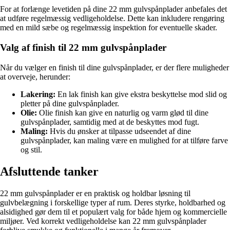
For at forlænge levetiden på dine 22 mm gulvspånplader anbefales det
at udføre regelmæssig vedligeholdelse. Dette kan inkludere rengøring
med en mild sæbe og regelmæssig inspektion for eventuelle skader.
Valg af finish til 22 mm gulvspånplader
Når du vælger en finish til dine gulvspånplader, er der flere muligheder
at overveje, herunder:
Lakering:
En lak finish kan give ekstra beskyttelse mod slid og
pletter på dine gulvspånplader.
Olie:
Olie finish kan give en naturlig og varm glød til dine
gulvspånplader, samtidig med at de beskyttes mod fugt.
Maling:
Hvis du ønsker at tilpasse udseendet af dine
gulvspånplader, kan maling være en mulighed for at tilføre farve
og stil.
Afsluttende tanker
22 mm gulvspånplader er en praktisk og holdbar løsning til
gulvbelægning i forskellige typer af rum. Deres styrke, holdbarhed og
alsidighed gør dem til et populært valg for både hjem og kommercielle
miljøer. Ved korrekt vedligeholdelse kan 22 mm gulvspånplader