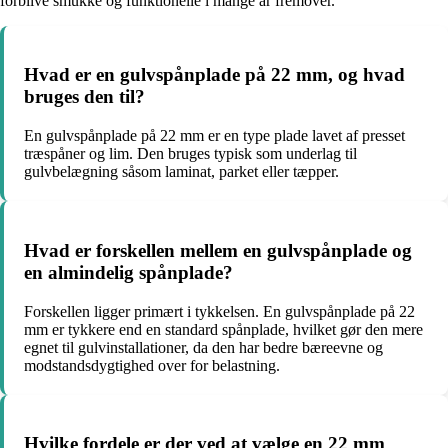
forblive smukke og funktionelle i mange år fremover.
Hvad er en gulvspånplade på 22 mm, og hvad
bruges den til?
En gulvspånplade på 22 mm er en type plade lavet af presset
træspåner og lim. Den bruges typisk som underlag til
gulvbelægning såsom laminat, parket eller tæpper.
Hvad er forskellen mellem en gulvspånplade og
en almindelig spånplade?
Forskellen ligger primært i tykkelsen. En gulvspånplade på 22
mm er tykkere end en standard spånplade, hvilket gør den mere
egnet til gulvinstallationer, da den har bedre bæreevne og
modstandsdygtighed over for belastning.
Hvilke fordele er der ved at vælge en 22 mm