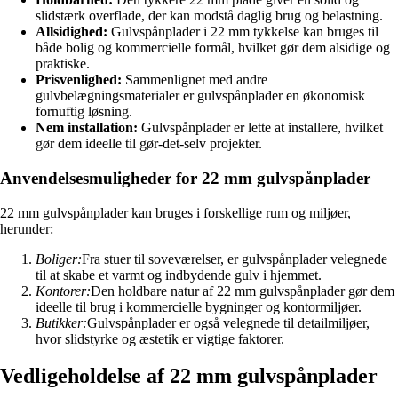
slidstærk overflade, der kan modstå daglig brug og belastning.
Allsidighed:
Gulvspånplader i 22 mm tykkelse kan bruges til
både bolig og kommercielle formål, hvilket gør dem alsidige og
praktiske.
Prisvenlighed:
Sammenlignet med andre
gulvbelægningsmaterialer er gulvspånplader en økonomisk
fornuftig løsning.
Nem installation:
Gulvspånplader er lette at installere, hvilket
gør dem ideelle til gør-det-selv projekter.
Anvendelsesmuligheder for 22 mm gulvspånplader
22 mm gulvspånplader kan bruges i forskellige rum og miljøer,
herunder:
Boliger:
Fra stuer til soveværelser, er gulvspånplader velegnede
til at skabe et varmt og indbydende gulv i hjemmet.
Kontorer:
Den holdbare natur af 22 mm gulvspånplader gør dem
ideelle til brug i kommercielle bygninger og kontormiljøer.
Butikker:
Gulvspånplader er også velegnede til detailmiljøer,
hvor slidstyrke og æstetik er vigtige faktorer.
Vedligeholdelse af 22 mm gulvspånplader