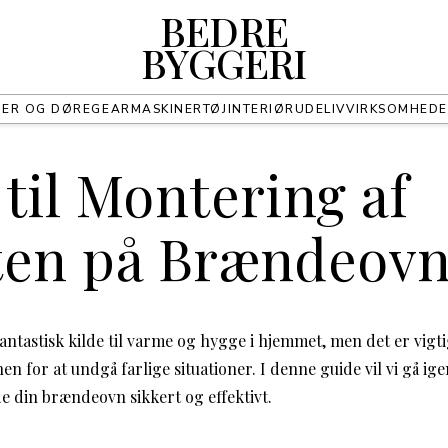
BEDRE
BYGGERI
UER OG DØRE
GEAR
MASKINER
TØJ
INTERIØR
UDELIV
VIRKSOMHED
til Montering af
ten på Brændeov
ntastisk kilde til varme og hygge i hjemmet, men det er vigti
n for at undgå farlige situationer. I denne guide vil vi gå i
de din brændeovn sikkert og effektivt.