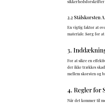
sikkerhedsforskrifter 
2.2 Stålskorsten 
En vigtig faktor at o
materiale. Sørg for a
3. Inddæknin
For at sikre en effekt
der ikke trækkes skade
mellem skorsten og 
4. Regler for
Når det kommer til mo