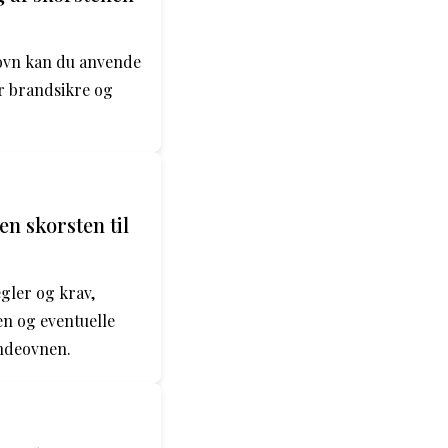
eovn kan du anvende
r brandsikre og
en skorsten til
gler og krav,
en og eventuelle
ændeovnen.