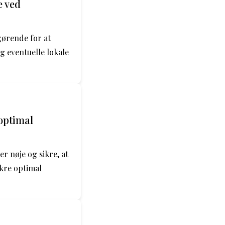
e ved
gørende for at
g eventuelle lokale
optimal
r nøje og sikre, at
ikre optimal