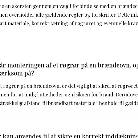
re en skorsten gennem en væg i forbindelse med en brændeovn
tionen overholder alle gældende regler og forskrifter. Dette i
rt materiale, korrekt tætning af røgrøret og eventuelle krav t
r monteringen af et røgrør på en brændeovn, o
ærksom på?
 røgrør på en brændeovn, er det vigtigt at sikre, at røgrøret
vnen for at undgå utætheder og risikoen for brand. Derudover
lstrækkelig afstand til brændbart materiale i henhold til gæld
 kan anvendes til at sikre en korrekt inddæknin