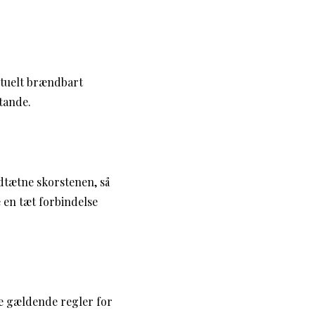
ntuelt brændbart
tande.
ndtætne skorstenen, så
e en tæt forbindelse
de gældende regler for