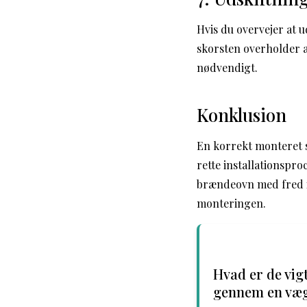
Hvis du overvejer at u
skorsten overholder al
nødvendigt.
Konklusion
En korrekt monteret s
rette installationspr
brændeovn med fred i s
monteringen.
Hvad er de vig
gennem en væg