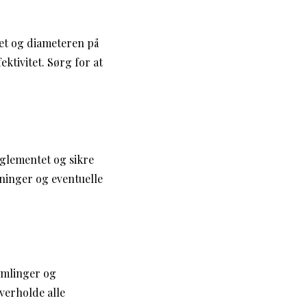
let og diameteren på
ktivitet. Sørg for at
glementet og sikre
sninger og eventuelle
samlinger og
overholde alle