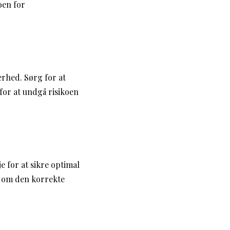
oen for
erhed. Sørg for at
for at undgå risikoen
e for at sikre optimal
vl om den korrekte