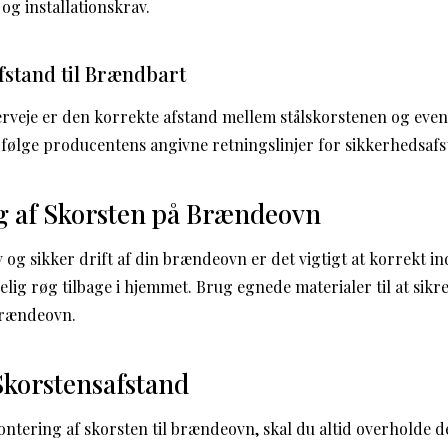
og installationskrav.
Afstand til Brændbart
verveje er den korrekte afstand mellem stålskorstenen og eve
t følge producentens angivne retningslinjer for sikkerhedsafs
g af Skorsten på Brændeovn
iv og sikker drift af din brændeovn er det vigtigt at korrekt i
lig røg tilbage i hjemmet. Brug egnede materialer til at sikr
brændeovn.
 Skorstensafstand
ntering af skorsten til brændeovn, skal du altid overholde 