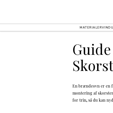
MATERIALER
VIND
Guide 
Skors
En brændeovn er en fa
montering af skorstene
for trin, så du kan ny