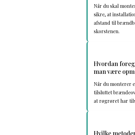
Når du skal monte
sikre, at installa
afstand til brændba
skorstenen.
Hvordan foregå
man være opm
Når du monterer et
tilsluttet brændeo
at røgrøret har ti
Hvilke metoder