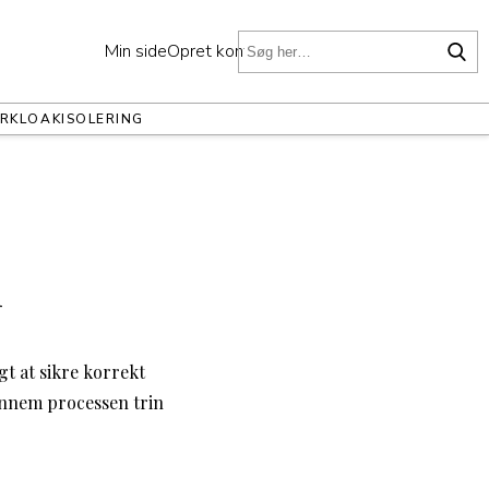
Min side
Opret konto
ER
KLOAK
ISOLERING
n
gt at sikre korrekt
gennem processen trin