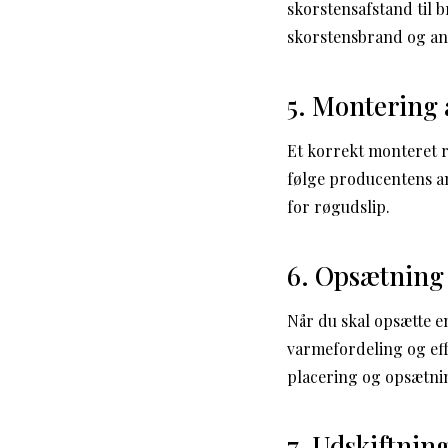
skorstensafstand til 
skorstensbrand og and
5. Montering
Et korrekt monteret r
følge producentens an
for røgudslip.
6. Opsætning 
Når du skal opsætte e
varmefordeling og effe
placering og opsætni
7. Udskiftnin