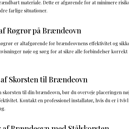
brændbart materiale. Dette er afgørende for at minimere risik
re farlige situationer.
 af Røgrør på Brændeovn
øgrør er altafgørende for brændeovnens effektivitet og sikk
visninger nøje og sørg for at sikre alle forbindelser korrekt 
af Skorsten til Brændeovn
n skorsten til din brændeovn, bør du overveje placeringen nøj
ktivitet. Kontakt en professionel installatør, hvis du er i tvi
ng.
g af Brændeovn med Stålskorsten