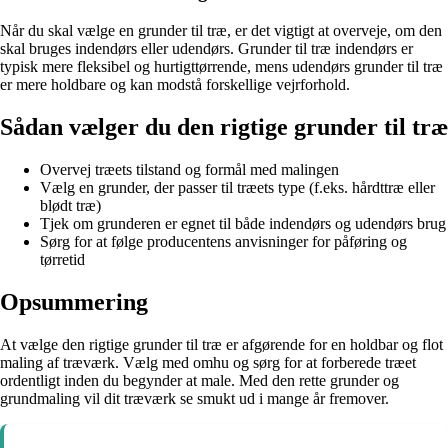
Når du skal vælge en grunder til træ, er det vigtigt at overveje, om den
skal bruges indendørs eller udendørs. Grunder til træ indendørs er
typisk mere fleksibel og hurtigttørrende, mens udendørs grunder til træ
er mere holdbare og kan modstå forskellige vejrforhold.
Sådan vælger du den rigtige grunder til træ
Overvej træets tilstand og formål med malingen
Vælg en grunder, der passer til træets type (f.eks. hårdttræ eller
blødt træ)
Tjek om grunderen er egnet til både indendørs og udendørs brug
Sørg for at følge producentens anvisninger for påføring og
tørretid
Opsummering
At vælge den rigtige grunder til træ er afgørende for en holdbar og flot
maling af træværk. Vælg med omhu og sørg for at forberede træet
ordentligt inden du begynder at male. Med den rette grunder og
grundmaling vil dit træværk se smukt ud i mange år fremover.