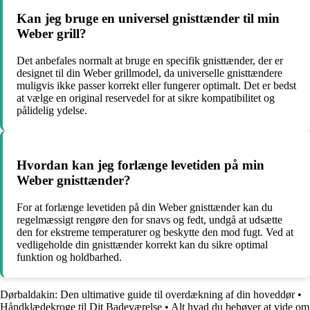
Kan jeg bruge en universel gnisttænder til min
Weber grill?
Det anbefales normalt at bruge en specifik gnisttænder, der er
designet til din Weber grillmodel, da universelle gnisttændere
muligvis ikke passer korrekt eller fungerer optimalt. Det er bedst
at vælge en original reservedel for at sikre kompatibilitet og
pålidelig ydelse.
Hvordan kan jeg forlænge levetiden på min
Weber gnisttænder?
For at forlænge levetiden på din Weber gnisttænder kan du
regelmæssigt rengøre den for snavs og fedt, undgå at udsætte
den for ekstreme temperaturer og beskytte den mod fugt. Ved at
vedligeholde din gnisttænder korrekt kan du sikre optimal
funktion og holdbarhed.
Dørbaldakin: Den ultimative guide til overdækning af din hoveddør
•
Håndklædekroge til Dit Badeværelse
•
Alt hvad du behøver at vide om