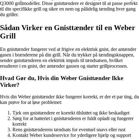
Q3000 grillmodeller. Disse gnisttændere er designet til at passe perfekt
til din specifikke grill og sikre en nem og pålidelig tænding hver gang
du griller.
Sådan Virker en Gnisttænder til en Weber
Grill
En gnisttænder fungerer ved at frigive en elektrisk gnist, der antænder
gasen i brænderene på din grill. Når du trykker på tændingsknappen,
sender gnisttænderen en elektrisk impuls til tændsatsen, hvilket
resulterer i en gnist, der antænder gassen og starter grillprocessen.
Hvad Gør du, Hvis din Weber Gnisttænder Ikke
Virker?
Hvis din Weber gnisttænder ikke fungerer korrekt, er der et par ting, du
kan prøve for at løse problemet:
Tjek om gnisttændere er korrekt tilsluttet og ikke beskadiget
Sørg for at batteriet i gnisttænderen er fuldt opladt og fungerer
korrekt
Rens gnisttænderens tændsats for eventuel snavs eller rust
Kontakt Weber kundeservice for yderligere hjælp og support