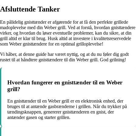
Afsluttende Tanker
En pålidelig gnisttænder er afgørende for at få den perfekte grillede
madoplevelse med din Weber grill. Ved at forstå, hvordan gnisttændere
virker, og hvordan du løser eventuelle problemer, kan du sikre, at din
grill altid er klar til brug. Husk altid at investere i kvalitetsreservedele
som Weber gnisttændere for en optimal grilloplevelse!
Vi håber, at denne guide har været nyttig, og at du nu føler dig godt
rustet til at håndtere gnisttændere til din Weber grill. God grilning!
Hvordan fungerer en gnisttænder til en Weber
grill?
En gnisttænder til en Weber grill er en elektronisk enhed, der
bruges til at antænde gasbrænderne i grillen. Når du trykker på
tændingsknappen, genererer gnisttænderen en gnist, der
antænder gasen og starter grillen.