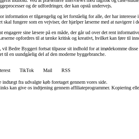
eris indhold. Ved at præsentere interviews med fagfolk og case-studier 
byggeprocesser og de udfordringer, der kan opstå undervejs.
or information er tilgængelig og let forståelig for alle, der har interesse
et skal fungere som en vejviser, der hjælper læserne med at navigere i
 engagere sine læsere på en måde, der går ud over det rent informative.
æserne opfordres til at tænke kritisk og kreativt, hvilket kan føre til in
vil Bedre Byggeri fortsat tilpasse sit indhold for at imødekomme disse udf
 det til en uundgåelig del af den moderne byggebranche.
terest
TikTok
Mail
RSS
e indtægt fra udvalgte køb foretaget gennem vores side.
 links kan give os indtjening gennem affiliateprogrammer. Kopiering elle