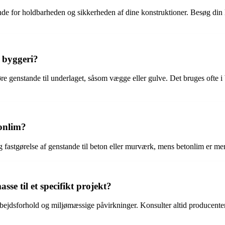
nde for holdbarheden og sikkerheden af dine konstruktioner. Besøg din l
 byggeri?
re genstande til underlaget, såsom vægge eller gulve. Det bruges ofte i by
tonlim?
 fastgørelse af genstande til beton eller murværk, mens betonlim er mer
e til et specifikt projekt?
arbejdsforhold og miljømæssige påvirkninger. Konsulter altid producente