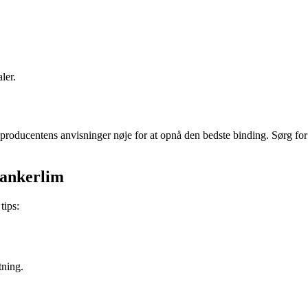
ler.
ge producentens anvisninger nøje for at opnå den bedste binding. Sørg fo
g ankerlim
tips:
.
tning.