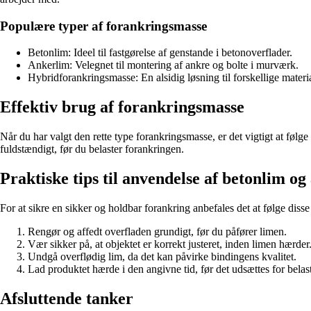
Populære typer af forankringsmasse
Betonlim: Ideel til fastgørelse af genstande i betonoverflader.
Ankerlim: Velegnet til montering af ankre og bolte i murværk.
Hybridforankringsmasse: En alsidig løsning til forskellige materia
Effektiv brug af forankringsmasse
Når du har valgt den rette type forankringsmasse, er det vigtigt at føl
fuldstændigt, før du belaster forankringen.
Praktiske tips til anvendelse af betonlim o
For at sikre en sikker og holdbar forankring anbefales det at følge disse 
Rengør og affedt overfladen grundigt, før du påfører limen.
Vær sikker på, at objektet er korrekt justeret, inden limen hærder
Undgå overflødig lim, da det kan påvirke bindingens kvalitet.
Lad produktet hærde i den angivne tid, før det udsættes for belas
Afsluttende tanker