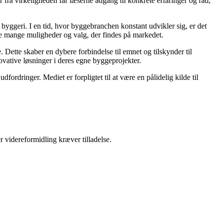
fra virkeligheden får læserne adgang til konkrete erfaringer og råd,
 i byggeri. I en tid, hvor byggebranchen konstant udvikler sig, er det
 de mange muligheder og valg, der findes på markedet.
 Dette skaber en dybere forbindelse til emnet og tilskynder til
novative løsninger i deres egne byggeprojekter.
ordringer. Mediet er forpligtet til at være en pålidelig kilde til
r videreformidling kræver tilladelse.