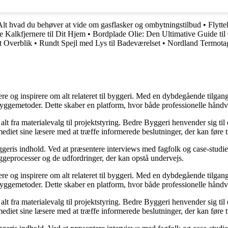
Alt hvad du behøver at vide om gasflasker og ombytningstilbud
•
Flytte
e Kalkfjernere til Dit Hjem
•
Bordplade Olie: Den Ultimative Guide til
t Overblik
•
Rundt Spejl med Lys til Badeværelset
•
Nordland Termotag
ere og inspirere om alt relateret til byggeri. Med en dybdegående tilgan
byggemetoder. Dette skaber en platform, hvor både professionelle håndv
r alt fra materialevalg til projektstyring. Bedre Byggeri henvender sig t
diet sine læsere med at træffe informerede beslutninger, der kan føre t
eris indhold. Ved at præsentere interviews med fagfolk og case-studier 
byggeprocesser og de udfordringer, der kan opstå undervejs.
ere og inspirere om alt relateret til byggeri. Med en dybdegående tilgan
byggemetoder. Dette skaber en platform, hvor både professionelle håndv
r alt fra materialevalg til projektstyring. Bedre Byggeri henvender sig t
diet sine læsere med at træffe informerede beslutninger, der kan føre t