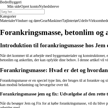
Bedre
Byggeri
Min side
Opret konto
Nyhedsbreve
Kategorier
Materialer
Vinduer og døre
Gear
Maskiner
Tøj
Interiør
Udeliv
Virksomhed
Forankringsmasse, betonlim og 
Introduktion til forankringsmasse hos Jem 
Når det kommer til at arbejde med byggematerialer og konstruktioner, er
betonlim og ankerlim, der kan opfylde dine behov. I denne artikel vil v
Forankringsmasse: Hvad er det og hvordan 
Forankringsmasse er en speciel type lim, der bruges til at forankre og 
kan modstå belastning og bevægelse over tid.
Forankringsmasse jem og fix: Udvælgelse af den rette 
Når du besøger Jem og Fix for at købe forankringsmasse, vil du blive præ
arbejder med.