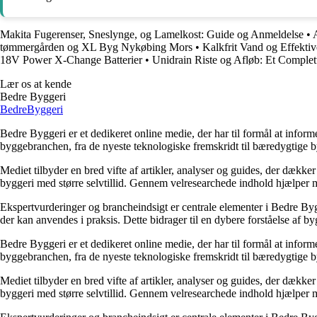
Makita Fugerenser, Sneslynge, og Lamelkost: Guide og Anmeldelse
•
tømmergården og XL Byg Nykøbing Mors
•
Kalkfrit Vand og Effektiv
18V Power X-Change Batterier
•
Unidrain Riste og Afløb: Et Complet
Lær os at kende
Bedre Byggeri
Bedre
Byggeri
Bedre Byggeri er et dedikeret online medie, der har til formål at inform
byggebranchen, fra de nyeste teknologiske fremskridt til bæredygtige 
Mediet tilbyder en bred vifte af artikler, analyser og guides, der dække
byggeri med større selvtillid. Gennem velresearchede indhold hjælper me
Ekspertvurderinger og brancheindsigt er centrale elementer i Bedre Bygg
der kan anvendes i praksis. Dette bidrager til en dybere forståelse af 
Bedre Byggeri er et dedikeret online medie, der har til formål at inform
byggebranchen, fra de nyeste teknologiske fremskridt til bæredygtige 
Mediet tilbyder en bred vifte af artikler, analyser og guides, der dække
byggeri med større selvtillid. Gennem velresearchede indhold hjælper me