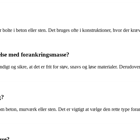
r bolte i beton eller sten. Det bruges ofte i konstruktioner, hvor der kr
else med forankringsmasse?
undigt og sikre, at det er frit for støv, snavs og løse materialer. Derud
g?
m beton, murværk eller sten. Det er vigtigt at vælge den rette type fora
sse?