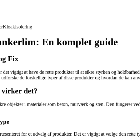
er
Kloak
Isolering
ankerlim: En komplet guide
og Fix
 det vigtigt at have de rette produkter til at sikre styrken og holdbarh
i udforske de forskellige typer af disse produkter og hvordan de kan anv
virker det?
sikre objekter i materialer som beton, murværk og sten. Den fungerer ved
type
senteret for et udvalg af produkter. Det er vigtigt at vælge den rette t