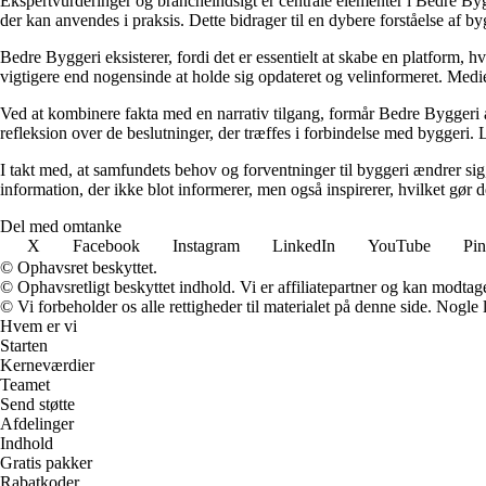
Ekspertvurderinger og brancheindsigt er centrale elementer i Bedre Bygg
der kan anvendes i praksis. Dette bidrager til en dybere forståelse af 
Bedre Byggeri eksisterer, fordi det er essentielt at skabe en platform, hv
vigtigere end nogensinde at holde sig opdateret og velinformeret. Medi
Ved at kombinere fakta med en narrativ tilgang, formår Bedre Byggeri at
refleksion over de beslutninger, der træffes i forbindelse med byggeri. L
I takt med, at samfundets behov og forventninger til byggeri ændrer sig, 
information, der ikke blot informerer, men også inspirerer, hvilket gør
Del med omtanke
X
Facebook
Instagram
LinkedIn
YouTube
Pin
© Ophavsret beskyttet.
© Ophavsretligt beskyttet indhold. Vi er affiliatepartner og kan modtag
© Vi forbeholder os alle rettigheder til materialet på denne side. Nogle
Hvem er vi
Starten
Kerneværdier
Teamet
Send støtte
Afdelinger
Indhold
Gratis pakker
Rabatkoder