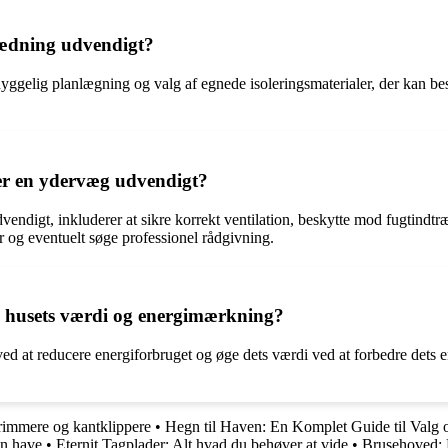
ædning udvendigt?
elig planlægning og valg af egnede isoleringsmaterialer, der kan besk
rer en ydervæg udvendigt?
dvendigt, inkluderer at sikre korrekt ventilation, beskytte mod fugtin
er og eventuelt søge professionel rådgivning.
re husets værdi og energimærkning?
d at reducere energiforbruget og øge dets værdi ved at forbedre dets ene
rimmere og kantklippere
•
Hegn til Haven: En Komplet Guide til Valg o
in have
•
Eternit Tagplader: Alt hvad du behøver at vide
•
Brusehoved: 