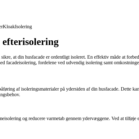
er
Kloak
Isolering
efterisolering
t sikre, at din husfacade er ordentligt isoleret. En effektiv måde at forb
 med facadeisolering, fordelene ved udvendig isolering samt omkostnin
øring af isoleringsmaterialer på ydersiden af din husfacade. Dette kan g
ringsbehov.
rmeisolering og reducere varmetab gennem ydervæggene. Ved at tilføje e