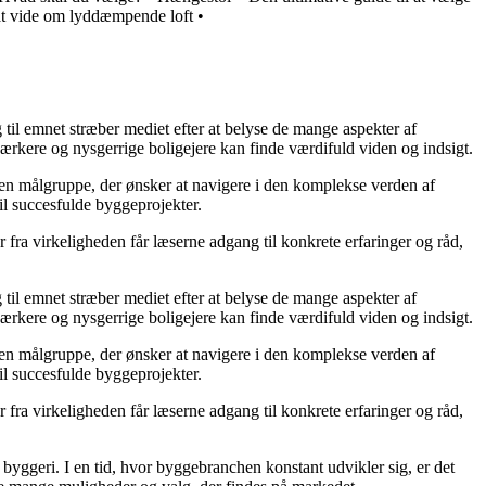
at vide om lyddæmpende loft
•
g til emnet stræber mediet efter at belyse de mange aspekter af
ærkere og nysgerrige boligejere kan finde værdifuld viden og indsigt.
il en målgruppe, der ønsker at navigere i den komplekse verden af
il succesfulde byggeprojekter.
fra virkeligheden får læserne adgang til konkrete erfaringer og råd,
g til emnet stræber mediet efter at belyse de mange aspekter af
ærkere og nysgerrige boligejere kan finde værdifuld viden og indsigt.
il en målgruppe, der ønsker at navigere i den komplekse verden af
il succesfulde byggeprojekter.
fra virkeligheden får læserne adgang til konkrete erfaringer og råd,
 i byggeri. I en tid, hvor byggebranchen konstant udvikler sig, er det