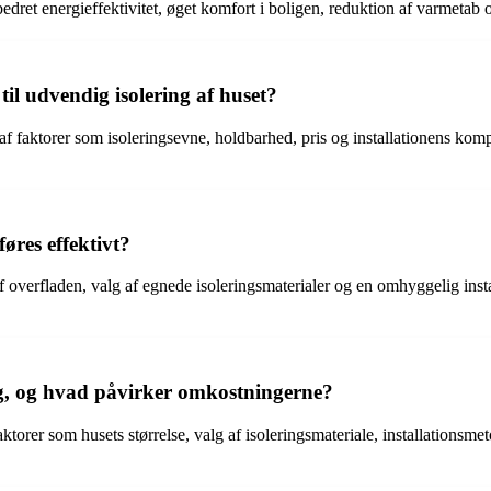
dret energieffektivitet, øget komfort i boligen, reduktion af varmetab 
til udvendig isolering af huset?
af faktorer som isoleringsevne, holdbarhed, pris og installationens komple
øres effektivt?
overfladen, valg af egnede isoleringsmaterialer og en omhyggelig installa
æg, og hvad påvirker omkostningerne?
ktorer som husets størrelse, valg af isoleringsmateriale, installationsm