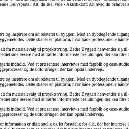
ende Gulvspartel: Alt, du skal vide
•
Akustikloft: Alt hvad du behøver 
ere og inspirere om alt relateret til byggeri. Med en dybdegående tilgan
byggemetoder. Dette skaber en platform, hvor både professionelle håndv
r alt fra materialevalg til projektstyring. Bedre Byggeri henvender sig t
diet sine læsere med at træffe informerede beslutninger, der kan føre t
eris indhold. Ved at præsentere interviews med fagfolk og case-studier 
byggeprocesser og de udfordringer, der kan opstå undervejs.
ere og inspirere om alt relateret til byggeri. Med en dybdegående tilgan
byggemetoder. Dette skaber en platform, hvor både professionelle håndv
r alt fra materialevalg til projektstyring. Bedre Byggeri henvender sig t
diet sine læsere med at træffe informerede beslutninger, der kan føre t
eris indhold. Ved at præsentere interviews med fagfolk og case-studier 
byggeprocesser og de udfordringer, der kan opstå undervejs.
or information er tilgængelig og let forståelig for alle, der har interesse