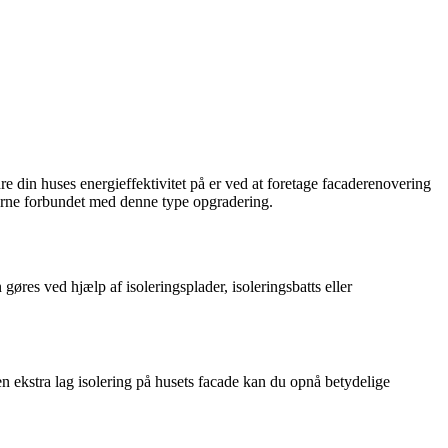
edre din huses energieffektivitet på er ved at foretage facaderenovering
gerne forbundet med denne type opgradering.
øres ved hjælp af isoleringsplader, isoleringsbatts eller
n ekstra lag isolering på husets facade kan du opnå betydelige