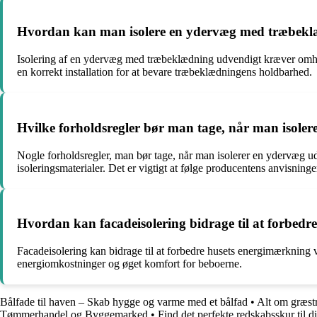
Hvordan kan man isolere en ydervæg med træbekl
Isolering af en ydervæg med træbeklædning udvendigt kræver omhygg
en korrekt installation for at bevare træbeklædningens holdbarhed.
Hvilke forholdsregler bør man tage, når man isole
Nogle forholdsregler, man bør tage, når man isolerer en ydervæg u
isoleringsmaterialer. Det er vigtigt at følge producentens anvisning
Hvordan kan facadeisolering bidrage til at forbed
Facadeisolering kan bidrage til at forbedre husets energimærkning ve
energiomkostninger og øget komfort for beboerne.
Bålfade til haven – Skab hygge og varme med et bålfad
•
Alt om græst
Tømmerhandel og Byggemarked
•
Find det perfekte redskabsskur til d