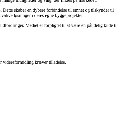
 de mange muligheder og valg, der findes på markedet.
 Dette skaber en dybere forbindelse til emnet og tilskynder til
novative løsninger i deres egne byggeprojekter.
ordringer. Mediet er forpligtet til at være en pålidelig kilde til
r videreformidling kræver tilladelse.