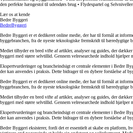
den perfekte hængestol til udendørs brug
•
Flydespartel og Selvniveller
Lær os at kende
Bedre Byggeri
Bedre
Byggeri
Bedre Byggeri er et dedikeret online medie, der har til formål at inform
byggebranchen, fra de nyeste teknologiske fremskridt til bæredygtige 
Mediet tilbyder en bred vifte af artikler, analyser og guides, der dække
byggeri med større selvtillid. Gennem velresearchede indhold hjælper me
Ekspertvurderinger og brancheindsigt er centrale elementer i Bedre Bygg
der kan anvendes i praksis. Dette bidrager til en dybere forståelse af 
Bedre Byggeri er et dedikeret online medie, der har til formål at inform
byggebranchen, fra de nyeste teknologiske fremskridt til bæredygtige 
Mediet tilbyder en bred vifte af artikler, analyser og guides, der dække
byggeri med større selvtillid. Gennem velresearchede indhold hjælper me
Ekspertvurderinger og brancheindsigt er centrale elementer i Bedre Bygg
der kan anvendes i praksis. Dette bidrager til en dybere forståelse af 
Bedre Byggeri eksisterer, fordi det er essentielt at skabe en platform, hv