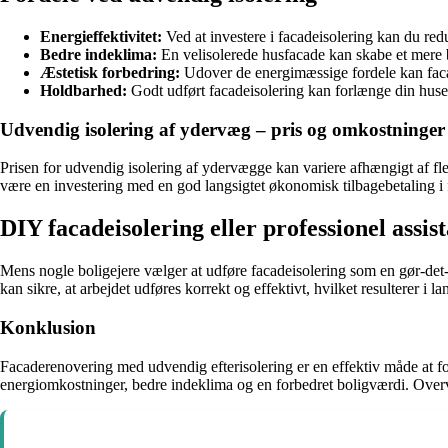
Energieffektivitet:
Ved at investere i facadeisolering kan du r
Bedre indeklima:
En velisolerede husfacade kan skabe et mere b
Æstetisk forbedring:
Udover de energimæssige fordele kan facad
Holdbarhed:
Godt udført facadeisolering kan forlænge din huset
Udvendig isolering af ydervæg – pris og omkostninger
Prisen for udvendig isolering af ydervægge kan variere afhængigt af fler
være en investering med en god langsigtet økonomisk tilbagebetaling i
DIY facadeisolering eller professionel assis
Mens nogle boligejere vælger at udføre facadeisolering som en gør-det-
kan sikre, at arbejdet udføres korrekt og effektivt, hvilket resulterer i la
Konklusion
Facaderenovering med udvendig efterisolering er en effektiv måde at for
energiomkostninger, bedre indeklima og en forbedret boligværdi. Overvej