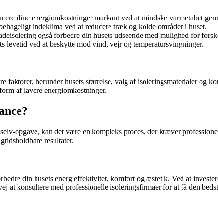
educere dine energiomkostninger markant ved at mindske varmetabet g
ehageligt indeklima ved at reducere træk og kolde områder i huset.
eisolering også forbedre din husets udseende med mulighed for forske
s levetid ved at beskytte mod vind, vejr og temperatursvingninger.
e faktorer, herunder husets størrelse, valg af isoleringsmaterialer og ko
 form af lavere energiomkostninger.
tance?
selv-opgave, kan det være en kompleks proces, der kræver professionell
ngtidsholdbare resultater.
bedre din husets energieffektivitet, komfort og æstetik. Ved at invester
 at konsultere med professionelle isoleringsfirmaer for at få den bedst