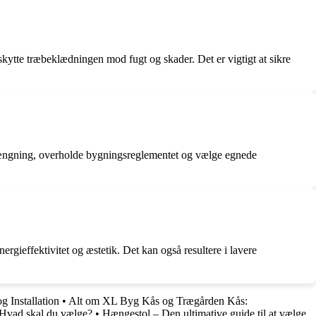
ytte træbeklædningen mod fugt og skader. Det er vigtigt at sikre
dtrængning, overholde bygningsreglementet og vælge egnede
rgieffektivitet og æstetik. Det kan også resultere i lavere
g Installation
•
Alt om XL Byg Kås og Trægården Kås:
Hvad skal du vælge?
•
Hængestol – Den ultimative guide til at vælge