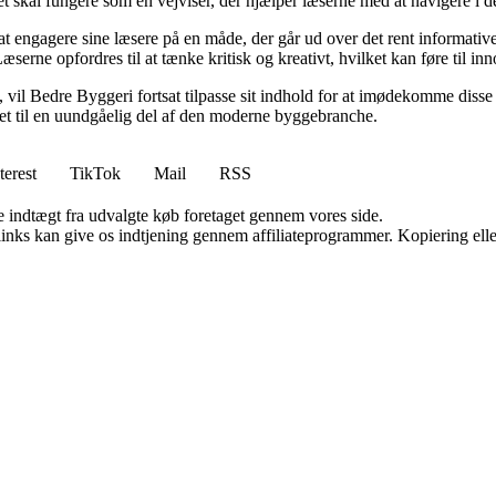
et skal fungere som en vejviser, der hjælper læserne med at navigere i
 engagere sine læsere på en måde, der går ud over det rent informative.
æserne opfordres til at tænke kritisk og kreativt, hvilket kan føre til in
vil Bedre Byggeri fortsat tilpasse sit indhold for at imødekomme disse udf
 det til en uundgåelig del af den moderne byggebranche.
terest
TikTok
Mail
RSS
e indtægt fra udvalgte køb foretaget gennem vores side.
 links kan give os indtjening gennem affiliateprogrammer. Kopiering elle