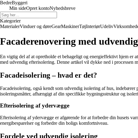
Bedre
Byggeri
Min side
Opret konto
Nyhedsbreve
Kategorier
Materialer
Vinduer og døre
Gear
Maskiner
Tøj
Interiør
Udeliv
Virksomhed
Facaderenovering med udvendig 
En vigtig del af at opretholde et behageligt og energieffektivt hjem er a
med udvendig efterisolering. Denne artikel vil dykke ned i processen
Facadeisolering – hvad er det?
Facadeisolering, også kendt som udvendig isolering af hus, indebærer påf
isoleringsmåtter, afhængigt af din specifikke bygningsstruktur og isole
Efterisolering af ydervægge
Efterisolering af ydervægge er afgørende for at forbedre din husets va
energibesparelser og forbedre din boligs komfortniveau.
Fordele ved udvendig isolering