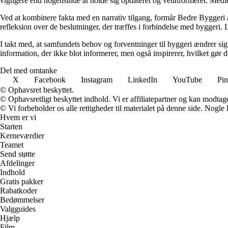
vigtigere end nogensinde at holde sig opdateret og velinformeret. Medi
Ved at kombinere fakta med en narrativ tilgang, formår Bedre Byggeri at
refleksion over de beslutninger, der træffes i forbindelse med byggeri. L
I takt med, at samfundets behov og forventninger til byggeri ændrer sig, 
information, der ikke blot informerer, men også inspirerer, hvilket gør
Del med omtanke
X
Facebook
Instagram
LinkedIn
YouTube
Pin
© Ophavsret beskyttet.
© Ophavsretligt beskyttet indhold. Vi er affiliatepartner og kan modtag
© Vi forbeholder os alle rettigheder til materialet på denne side. Nogle
Hvem er vi
Starten
Kerneværdier
Teamet
Send støtte
Afdelinger
Indhold
Gratis pakker
Rabatkoder
Bedømmelser
Valgguides
Hjælp
Film