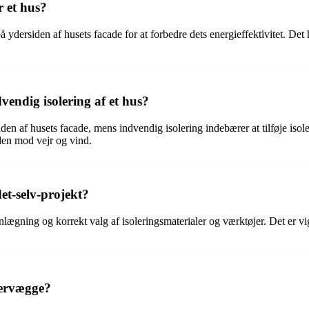
r et hus?
på ydersiden af husets facade for at forbedre dets energieffektivitet. De
vendig isolering af et hus?
siden af husets facade, mens indvendig isolering indebærer at tilføje is
aden mod vejr og vind.
t-selv-projekt?
ægning og korrekt valg af isoleringsmaterialer og værktøjer. Det er vig
dervægge?