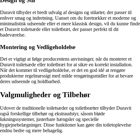
Design og Stil
Duravit tilbyder et bredt udvalg af designs og stilarter, der passer til
enhver smag og indretning. Uanset om du foretrækker et moderne og
minimalistisk udseende eller et mere klassisk design, vil du kunne finde
et Duravit toiletsæde eller toiletbræt, der passer perfekt til dit
badeværelse.
Montering og Vedligeholdelse
Det er vigtigt at følge producentens anvisninger, når du monterer et
Duravit toiletsæde eller toiletbræt for at sikre en korrekt installation.
Når det kommer til vedligeholdelse, er det en god idé at rengøre
produkterne regelmæssigt med milde rengøringsmidler for at bevare
deres udseende og holdbarhed.
Valgmuligheder og Tilbehør
Udover de traditionelle toiletsæder og toiletbrætter tilbyder Duravit
også forskellige tilbehør og ekstraudstyr, såsom bløde
lukningssystemer, justerbare hængsler og specielle
hygiejnebelægninger. Disse funktioner kan gøre din toiletoplevelse
endnu bedre og mere behagelig.