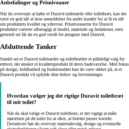
Anbefalinger og Prisniveauer
Når du overvejer at købe et Duravit toiletsæde eller toiletbræt, kan det
være en god idé at læse anmeldelser fra andre kunder for at få en idé
om produktets kvalitet og ydeevne. Prisniveauerne for Duravit
produkter varierer afhængigt af model, materiale og funktioner, men
generelt set får du en god værdi for pengene med Duravit.
Afsluttende Tanker
Samlet set er Duravit toiletsæder og toiletbrætter et pålideligt valg for
enhver, der ønsker et kvalitetsprodukt til deres badeværelse. Med fokus
på design, holdbarhed og funktionalitet kan du være sikker på, at et
Duravit produkt vil opfylde dine behov og forventninger.
Hvordan vælger jeg det rigtige Duravit toiletbræt
til mit toilet?
Når du skal vælge et Duravit toiletbræt, er det vigtigt at måle
størrelsen på dit toilet for at sikre, at brættet passer korrekt.
Derudover bør du overveje materialevalg, design og eventuelle
ekstrafunktioner såsom soft-close eller quick-release.