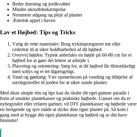
Bedre dræning og jordkvalitet
Mindre ukrudtsbekæmpelse
Nemmere adgang og pleje af planter
Æstetisk appel i haven
Lav et Højbed: Tips og Tricks
Vælg de rette materialer: Brug trykimprægneret træ eller
cedertræ til at sikre holdbarheden af dit højbed.
Overvej højden: Typisk anbefales en højde på 60-80 cm for et
højbed for at gøre det lettere at arbejde i.
Placering og orientering: Sørg for, at dit højbed får tilstrækkeligt
med sollys og er let tilgængeligt.
Vand og gødning: Vær opmærksom på vanding og tilføjelse af
næringsstoffer til jorden for at sikre sunde planter.
Med disse simple trin og tips kan du skabe dit eget grønne paradis i
form af smukke plantekasser og praktiske højbede. Uanset om du er
nybegynder eller erfaren gartner, vil DIY plantekasser og højbede være
en berigende og sjov måde at dyrke dine egne planter på. Så kom i
gang med at bygge din egen plantekasse og højbed og se din have
blomstre!