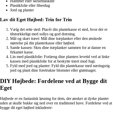
Hammer eller skruemaskine
Plastikfolie eller fiberdug
Jord og planter
Lav dit Eget Højbed: Trin for Trin
Vælg det rette sted: Placér din plantekasse et sted, hvor der er
tilstrækkeligt med sollys og god dræning.
Mål og skær træet: Mål dine træplanker efter den ønskede
størrelse på din planterkasse eller højbed.
Samle kassen: Skru dine træplanker sammen for at danne en
firkantet kasse.
Lin med plastikfolie: Forlæng dine planters levetid ved at linke
kassen med plastikfolie for at beskytte træet mod fugt.
Fyld med jord og planter: Fyld din plantekasse med næringsrig
jord og plant dine foretrukne blomster eller grøntsager.
DIY Højbede: Fordelene ved at Bygge dit
Eget
Højbede er en fantastisk løsning for dem, der ønsker at dyrke planter
uden at skulle bukke sig ned over en traditionel have. Fordelene ved at
bygge dit eget højbed inkluderer: