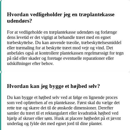
Hvordan vedligeholder jeg en træplantekasse
udendørs?
For at vedligeholde en træplantekasse udendørs og forlænge
dens levetid er det vigtigt at behandle træet med en egnet
træbeskyttelse. Du kan anvende træolie, træbeskyttelsesmiddel
eller træmaling for at beskytte træet mod vejr og vind. Det
anbefales også at kontrollere plantekassen regelmæssigt for tegn
på råd eller skader og foretage eventuelle reparationer eller
udskiftninger efter behov.
Hvordan kan jeg bygge et højbed selv?
Du kan bygge et højbed selv ved at følge en lignende proces
som ved opførelsen af en plantekasse. Først skal du vælge det
rette træ og skære det til de ønskede dimensioner. Derefter
samler du træet til et rektangulært eller kvadratisk højbed ved
hjælp af skruer eller søm. Husk at placere højbedet på et jævnt
underlag og fylde det med egnet jord til dine planter.