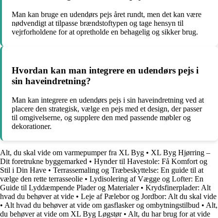
Man kan bruge en udendørs pejs året rundt, men det kan være
nødvendigt at tilpasse brændstoftypen og tage hensyn til
vejrforholdene for at opretholde en behagelig og sikker brug.
Hvordan kan man integrere en udendørs pejs i
sin haveindretning?
Man kan integrere en udendørs pejs i sin haveindretning ved at
placere den strategisk, vælge en pejs med et design, der passer
til omgivelserne, og supplere den med passende møbler og
dekorationer.
Alt, du skal vide om varmepumper fra XL Byg
•
XL Byg Hjørring –
Dit foretrukne byggemarked
•
Hynder til Havestole: Få Komfort og
Stil i Din Have
•
Terrassemaling og Træbeskyttelse: En guide til at
vælge den rette terrasseolie
•
Lydisolering af Vægge og Lofter: En
Guide til Lyddæmpende Plader og Materialer
•
Krydsfinerplader: Alt
hvad du behøver at vide
•
Leje af Pælebor og Jordbor: Alt du skal vide
•
Alt hvad du behøver at vide om gasflasker og ombytningstilbud
•
Alt,
du behøver at vide om XL Byg Løgstør
•
Alt, du har brug for at vide