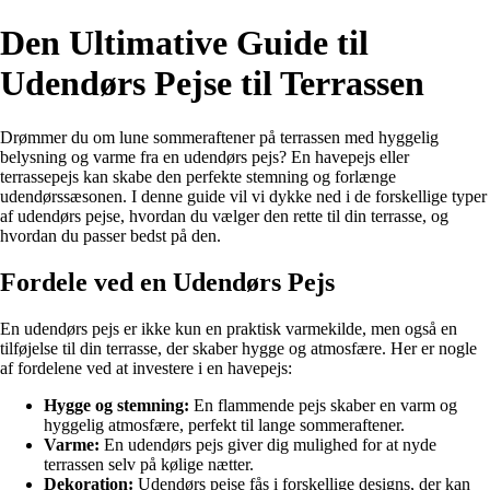
Den Ultimative Guide til
Udendørs Pejse til Terrassen
Drømmer du om lune sommeraftener på terrassen med hyggelig
belysning og varme fra en udendørs pejs? En havepejs eller
terrassepejs kan skabe den perfekte stemning og forlænge
udendørssæsonen. I denne guide vil vi dykke ned i de forskellige typer
af udendørs pejse, hvordan du vælger den rette til din terrasse, og
hvordan du passer bedst på den.
Fordele ved en Udendørs Pejs
En udendørs pejs er ikke kun en praktisk varmekilde, men også en
tilføjelse til din terrasse, der skaber hygge og atmosfære. Her er nogle
af fordelene ved at investere i en havepejs:
Hygge og stemning:
En flammende pejs skaber en varm og
hyggelig atmosfære, perfekt til lange sommeraftener.
Varme:
En udendørs pejs giver dig mulighed for at nyde
terrassen selv på kølige nætter.
Dekoration:
Udendørs pejse fås i forskellige designs, der kan