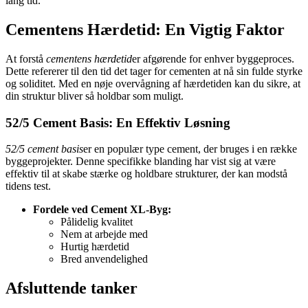
lang tid.
Cementens Hærdetid: En Vigtig Faktor
At forstå
cementens hærdetid
er afgørende for enhver byggeproces.
Dette refererer til den tid det tager for cementen at nå sin fulde styrke
og soliditet. Med en nøje overvågning af hærdetiden kan du sikre, at
din struktur bliver så holdbar som muligt.
52/5 Cement Basis: En Effektiv Løsning
52/5 cement basis
er en populær type cement, der bruges i en række
byggeprojekter. Denne specifikke blanding har vist sig at være
effektiv til at skabe stærke og holdbare strukturer, der kan modstå
tidens test.
Fordele ved Cement XL-Byg:
Pålidelig kvalitet
Nem at arbejde med
Hurtig hærdetid
Bred anvendelighed
Afsluttende tanker