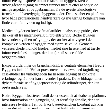
informere og inspirere om alt relateret til byggeri. Med en
dybdegående tilgang til emnet stræber mediet efter at belyse de
mange aspekter af byggebranchen, fra de nyeste teknologiske
fremskridt til bæredygtige byggemetoder. Dette skaber en platform,
hvor både professionelle håndværkere og nysgerrige boligejere kan
finde værdifuld viden og indsigt.
Mediet tilbyder en bred vifte af artikler, analyser og guides, der
dækker alt fra materialevalg til projektstyring. Bedre Byggeri
henvender sig til en målgruppe, der ønsker at navigere i den
komplekse verden af byggeri med større selvtillid. Gennem
velresearchede indhold hjælper mediet sine læsere med at træffe
informerede beslutninger, der kan føre til succesfulde
byggeprojekter.
Ekspertvurderinger og brancheindsigt er centrale elementer i Bedre
Byggeris indhold. Ved at præsentere interviews med fagfolk og
case-studier fra virkeligheden får læserne adgang til konkrete
erfaringer og råd, der kan anvendes i praksis. Dette bidrager til en
dybere forståelse af byggeprocesser og de udfordringer, der kan
opstå undervejs.
Bedre Byggeri eksisterer, fordi det er essentielt at skabe en platform,
hvor information er tilgængelig og let forståelig for alle, der har
interesse i byggeri. I en tid, hvor byggebranchen konstant udvikler
sig, er det vigtigere end nogensinde at holde sig opdateret og