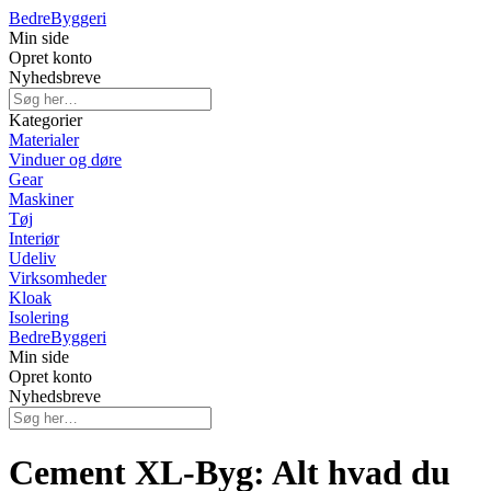
Bedre
Byggeri
Min side
Opret konto
Nyhedsbreve
Kategorier
Materialer
Vinduer og døre
Gear
Maskiner
Tøj
Interiør
Udeliv
Virksomheder
Kloak
Isolering
Bedre
Byggeri
Min side
Opret konto
Nyhedsbreve
Cement XL-Byg: Alt hvad du