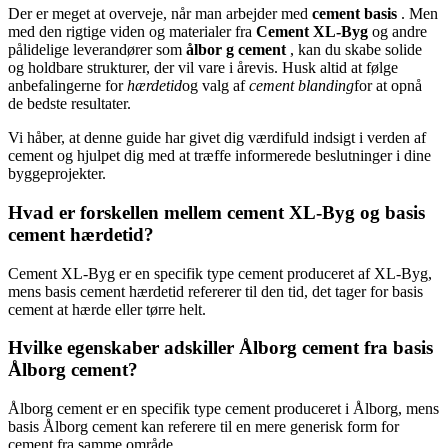
Der er meget at overveje, når man arbejder med
cement basis
. Men
med den rigtige viden og materialer fra
Cement XL-Byg
og andre
pålidelige leverandører som
ålbor g cement
, kan du skabe solide
og holdbare strukturer, der vil vare i årevis. Husk altid at følge
anbefalingerne for
hærdetid
og valg af
cement blanding
for at opnå
de bedste resultater.
Vi håber, at denne guide har givet dig værdifuld indsigt i verden af
cement og hjulpet dig med at træffe informerede beslutninger i dine
byggeprojekter.
Hvad er forskellen mellem cement XL-Byg og basis
cement hærdetid?
Cement XL-Byg er en specifik type cement produceret af XL-Byg,
mens basis cement hærdetid refererer til den tid, det tager for basis
cement at hærde eller tørre helt.
Hvilke egenskaber adskiller Ålborg cement fra basis
Ålborg cement?
Ålborg cement er en specifik type cement produceret i Ålborg, mens
basis Ålborg cement kan referere til en mere generisk form for
cement fra samme område.