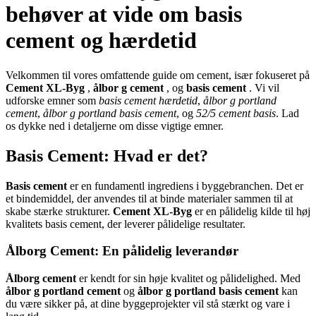
behøver at vide om basis
cement og hærdetid
Velkommen til vores omfattende guide om cement, især fokuseret på
Cement XL-Byg
,
ålbor g cement
, og
basis cement
. Vi vil
udforske emner som
basis cement hærdetid
,
ålbor g portland
cement
,
ålbor g portland basis cement
, og
52/5 cement basis
. Lad
os dykke ned i detaljerne om disse vigtige emner.
Basis Cement: Hvad er det?
Basis cement
er en fundamentl ingrediens i byggebranchen. Det er
et bindemiddel, der anvendes til at binde materialer sammen til at
skabe stærke strukturer.
Cement XL-Byg
er en pålidelig kilde til høj
kvalitets basis cement, der leverer pålidelige resultater.
Ålborg Cement: En pålidelig leverandør
Ålborg cement
er kendt for sin høje kvalitet og pålidelighed. Med
ålbor g portland cement
og
ålbor g portland basis cement
kan
du være sikker på, at dine byggeprojekter vil stå stærkt og vare i