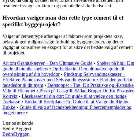
styrke, da dårlig kvalitet eller forkert anvendelse af cement kan
resultere i svage strukturer og potentielle sikkerhedsrisici.
Hvordan vælger man den rette type cement til et
specifikt byggeprojekt?
Valget af cementtype afhænger af faktorer som projektets krav,
belastninger, miljømæssige forhold og byggemetoder, og det er
vigtigt at konsultere en ekspert for at sikre det bedste valg af cement
til projektet.
Alt om Granitskærver – Den Ultimative Guide
•
Shelter på hjul: Din
guide til mobile shelters
•
Dørbaldakin: Den ultimative guide til
overdækning af din hoveddør
•
Pindstrup Selvvandingskasser –
Effektive Plantekasser med Selvvandingssystem
•
Find den perfekte
facadedør til dit hjem
•
Dørstopper i Træ: Dit Praktiske og Æstetiske
Valg til Hjemmet
•
Pizza på Gasgrill: Sådan Bruger Du En Pizzasten
Korrekt
•
Låsekasser til din dør: En guide til at vælge den rigtige
låsekasse
•
Bukke til Bordplade: En Guide til at Vælge de Rigtige
Bukke
•
Guide til valg af facadebeklædning: Fibercementplader og
meget mere
•
Lær os at kende
Bedre Byggeri
Bedre
Byggeri