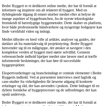
Bedre Byggeri er et dedikeret online medie, der har til formål at
informere og inspirere om alt relateret til byggeri. Med en
dybdegående tilgang til emnet stræber mediet efter at belyse de
mange aspekter af byggebranchen, fra de nyeste teknologiske
fremskridt til bæredygtige byggemetoder. Dette skaber en platform,
hvor både professionelle håndværkere og nysgerrige boligejere kan
finde værdifuld viden og indsigt.
Mediet tilbyder en bred vifte af artikler, analyser og guides, der
dækker alt fra materialevalg til projektstyring. Bedre Byggeri
henvender sig til en målgruppe, der ønsker at navigere i den
komplekse verden af byggeri med større selvtillid. Gennem
velresearchede indhold hjælper mediet sine læsere med at træffe
informerede beslutninger, der kan føre til succesfulde
byggeprojekter.
Ekspertvurderinger og brancheindsigt er centrale elementer i Bedre
Byggeris indhold. Ved at præsentere interviews med fagfolk og
case-studier fra virkeligheden får læserne adgang til konkrete
erfaringer og råd, der kan anvendes i praksis. Dette bidrager til en
dybere forståelse af byggeprocesser og de udfordringer, der kan
opstå undervejs.
Bedre Byggeri er et dedikeret online medie, der har til formål at