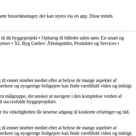
te bruserløsninger, der kan styres via en app. Disse trends
til dit byggeprojekt
•
Ophæng til billeder uden søm: En smart og
priser
•
XL Byg Gørlev: Åbningstider, Produkter og Services
•
g til emnet stræber mediet efter at belyse de mange aspekter af
ærkere og nysgerrige boligejere kan finde værdifuld viden og indsigt.
il en målgruppe, der ønsker at navigere i den komplekse verden af
il succesfulde byggeprojekter.
fra virkeligheden får læserne adgang til konkrete erfaringer og råd,
g til emnet stræber mediet efter at belyse de mange aspekter af
ærkere og nysgerrige boligejere kan finde værdifuld viden og indsigt.