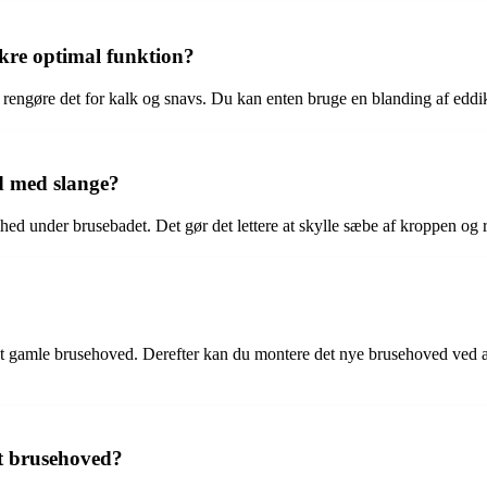
ikre optimal funktion?
rengøre det for kalk og snavs. Du kan enten bruge en blanding af eddike 
ed med slange?
ihed under brusebadet. Det gør det lettere at skylle sæbe af kroppen og
?
det gamle brusehoved. Derefter kan du montere det nye brusehoved ved at
et brusehoved?