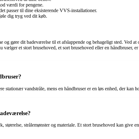
 god værdi for pengene.
det passer til dine eksisterende VVS-installationer.
øle dig tryg ved dit køb.
ne og gøre dit badeværelse til et afslappende og behageligt sted. Ved a
 vælger et stort brusehoved, et sort brusehoved eller en håndbruser, er d
dbruser?
re stationær vandstråle, mens en håndbruser er en løs enhed, der kan ho
badeværelse?
, størrelse, strålemønster og materiale. Et stort brusehoved kan give 