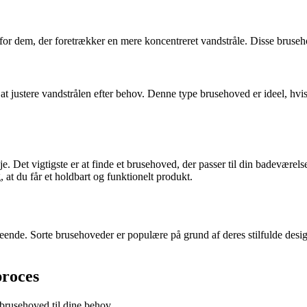
 for dem, der foretrækker en mere koncentreret vandstråle. Disse bruse
 at justere vandstrålen efter behov. Denne type brusehoved er ideel, hv
e. Det vigtigste er at finde et brusehoved, der passer til din badeværels
, at du får et holdbart og funktionelt produkt.
nde. Sorte brusehoveder er populære på grund af deres stilfulde design 
proces
brusehoved til dine behov.