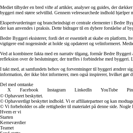
Mediet tilbyder en bred vifte af artikler, analyser og guides, der dække
byggeri med større selvtillid. Gennem velresearchede indhold hjælper me
Ekspertvurderinger og brancheindsigt er centrale elementer i Bedre Bygg
der kan anvendes i praksis. Dette bidrager til en dybere forståelse af 
Bedre Byggeri eksisterer, fordi det er essentielt at skabe en platform, hv
vigtigere end nogensinde at holde sig opdateret og velinformeret. Medi
Ved at kombinere fakta med en narrativ tilgang, formår Bedre Byggeri at
refleksion over de beslutninger, der træffes i forbindelse med byggeri. L
I takt med, at samfundets behov og forventninger til byggeri ændrer sig, 
information, der ikke blot informerer, men også inspirerer, hvilket gør
Del med omtanke
X
Facebook
Instagram
LinkedIn
YouTube
Pin
© Ophavsret beskyttet.
© Ophavsretligt beskyttet indhold. Vi er affiliatepartner og kan modtag
© Vi forbeholder os alle rettigheder til materialet på denne side. Nogle
Hvem er vi
Starten
Kerneværdier
Teamet