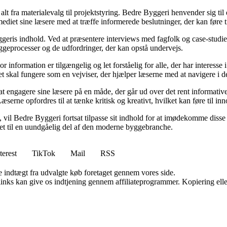
r alt fra materialevalg til projektstyring. Bedre Byggeri henvender sig t
diet sine læsere med at træffe informerede beslutninger, der kan føre t
eris indhold. Ved at præsentere interviews med fagfolk og case-studier 
byggeprocesser og de udfordringer, der kan opstå undervejs.
or information er tilgængelig og let forståelig for alle, der har interesse
et skal fungere som en vejviser, der hjælper læserne med at navigere i
 engagere sine læsere på en måde, der går ud over det rent informative.
æserne opfordres til at tænke kritisk og kreativt, hvilket kan føre til in
vil Bedre Byggeri fortsat tilpasse sit indhold for at imødekomme disse udf
 det til en uundgåelig del af den moderne byggebranche.
terest
TikTok
Mail
RSS
e indtægt fra udvalgte køb foretaget gennem vores side.
 links kan give os indtjening gennem affiliateprogrammer. Kopiering elle