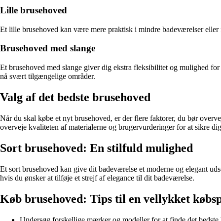
Lille brusehoved
Et lille brusehoved kan være mere praktisk i mindre badeværelser eller
Brusehoved med slange
Et brusehoved med slange giver dig ekstra fleksibilitet og mulighed for
nå svært tilgængelige områder.
Valg af det bedste brusehoved
Når du skal købe et nyt brusehoved, er der flere faktorer, du bør overvej
overveje kvaliteten af materialerne og brugervurderinger for at sikre dig
Sort brusehoved: En stilfuld mulighed
Et sort brusehoved kan give dit badeværelse et moderne og elegant udsee
hvis du ønsker at tilføje et strejf af elegance til dit badeværelse.
Køb brusehoved: Tips til en vellykket købs
Undersøg forskellige mærker og modeller for at finde det bedste 