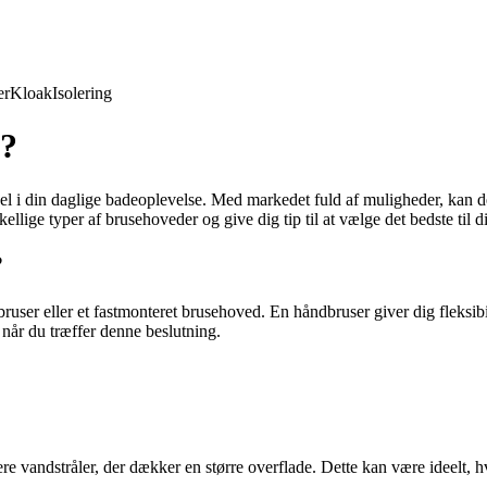
er
Kloak
Isolering
e?
kel i din daglige badeoplevelse. Med markedet fuld af muligheder, kan de
llige typer af brusehoveder og give dig tip til at vælge det bedste til d
?
ruser eller et fastmonteret brusehoved. En håndbruser giver dig fleksibil
når du træffer denne beslutning.
re vandstråler, der dækker en større overflade. Dette kan være ideelt, 