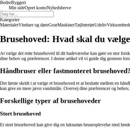
Bedre
Byggeri
Min side
Opret konto
Nyhedsbreve
Kategorier
Materialer
Vinduer og døre
Gear
Maskiner
Tøj
Interiør
Udeliv
Virksomhed
Brusehoved: Hvad skal du vælg
At vælge det rette brusehoved til dit badeværelse kan gøre en stor fors
dine behov og præferencer. I denne artikel vil vi guide dig gennem forske
Håndbruser eller fastmonteret brusehoved
Det første skridt i at vælge et brusehoved er at beslutte mellem en håndb
kan give en mere jævn vandstråle. Overvej dine præferencer og behov, 
Forskellige typer af brusehoveder
Stort brusehoved
Et stort brusehoved kan give dig en luksuriøs bruseoplevelse med brede