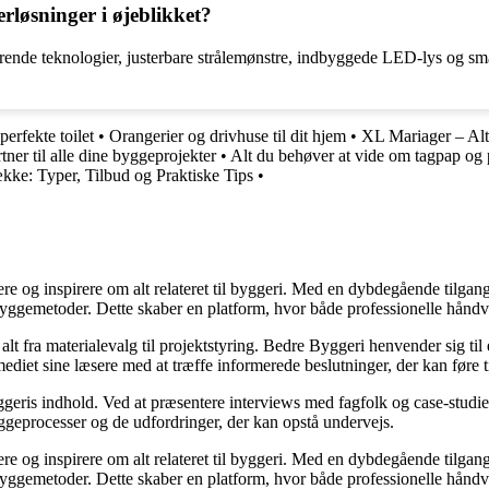
rløsninger i øjeblikket?
ende teknologier, justerbare strålemønstre, indbyggede LED-lys og smar
perfekte toilet
•
Orangerier og drivhuse til dit hjem
•
XL Mariager – Alt 
er til alle dine byggeprojekter
•
Alt du behøver at vide om tagpap og 
kke: Typer, Tilbud og Praktiske Tips
•
ere og inspirere om alt relateret til byggeri. Med en dybdegående tilgan
byggemetoder. Dette skaber en platform, hvor både professionelle håndv
r alt fra materialevalg til projektstyring. Bedre Byggeri henvender sig t
diet sine læsere med at træffe informerede beslutninger, der kan føre t
eris indhold. Ved at præsentere interviews med fagfolk og case-studier 
byggeprocesser og de udfordringer, der kan opstå undervejs.
ere og inspirere om alt relateret til byggeri. Med en dybdegående tilgan
byggemetoder. Dette skaber en platform, hvor både professionelle håndv