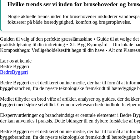
Hvilke trends ser vi inden for brusehoveder og bruse
Nogle aktuelle trends inden for brusehoveder inkluderer vandbespar
fokuserer på både bæredygtighed, komfort og brugeroplevelse.
Guiden til valg af den perfekte græsslåmaskine
•
Guide til at vælge det 
praktisk løsning til din indretning
•
XL Byg Ryomgård – Din lokale partn
Komposithegn: Vedligeholdelsesfrit hegn til din have
•
Alt om Plantesæ
Lær os at kende
Bedre Byggeri
Bedre
Byggeri
Bedre Byggeri er et dedikeret online medie, der har til formål at inform
byggebranchen, fra de nyeste teknologiske fremskridt til bæredygtige 
Mediet tilbyder en bred vifte af artikler, analyser og guides, der dække
byggeri med større selvtillid. Gennem velresearchede indhold hjælper me
Ekspertvurderinger og brancheindsigt er centrale elementer i Bedre Bygg
der kan anvendes i praksis. Dette bidrager til en dybere forståelse af 
Bedre Byggeri er et dedikeret online medie, der har til formål at inform
byggebranchen, fra de nyeste teknologiske fremskridt til bæredygtige 