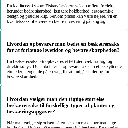
En kvalitetssaks som Fiskars beskærersaks har flere fordele,
herunder bedre skarphed, længere holdbarhed, ergonomisk
design og præcise klip. Selvom prisen kan være højere, vil en
kvalitetssaks ofte være en bedre investering på lang sigt.
Hvordan opbevarer man bedst en beskærersaks
for at forlænge levetiden og bevare skarpheden?
En beskærersaks bør opbevares et tørt sted væk fra fugt og
direkte sollys. Det anbefales at opbevare saksen i et beskyttende
etui eller hængende på en væg for at undgå skader og for at
bevare skarpheden.
Hvordan vælger man den rigtige størrelse
beskærersaks til forskellige typer af planter og
beskæringsopgaver?
Når man vælger størrelsen på en beskærersaks, bør man tage
højde for tykkelsen på grenene, man skal beskære. En mindre