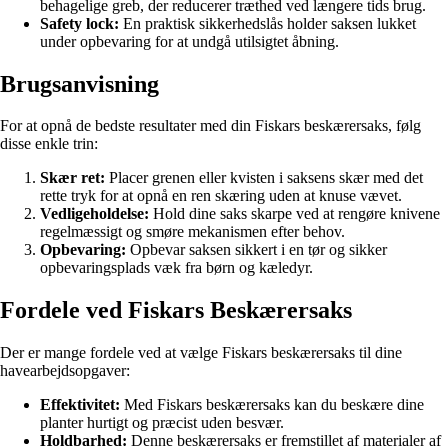
behagelige greb, der reducerer træthed ved længere tids brug.
Safety lock:
En praktisk sikkerhedslås holder saksen lukket
under opbevaring for at undgå utilsigtet åbning.
Brugsanvisning
For at opnå de bedste resultater med din Fiskars beskærersaks, følg
disse enkle trin:
Skær ret:
Placer grenen eller kvisten i saksens skær med det
rette tryk for at opnå en ren skæring uden at knuse vævet.
Vedligeholdelse:
Hold dine saks skarpe ved at rengøre knivene
regelmæssigt og smøre mekanismen efter behov.
Opbevaring:
Opbevar saksen sikkert i en tør og sikker
opbevaringsplads væk fra børn og kæledyr.
Fordele ved Fiskars Beskærersaks
Der er mange fordele ved at vælge Fiskars beskærersaks til dine
havearbejdsopgaver:
Effektivitet:
Med Fiskars beskærersaks kan du beskære dine
planter hurtigt og præcist uden besvær.
Holdbarhed:
Denne beskærersaks er fremstillet af materialer af