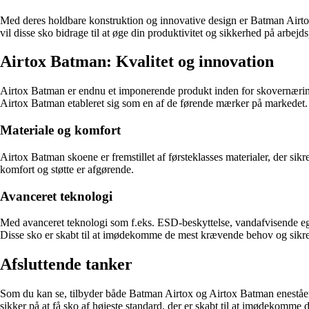
Med deres holdbare konstruktion og innovative design er Batman Airtox
vil disse sko bidrage til at øge din produktivitet og sikkerhed på arbejd
Airtox Batman: Kvalitet og innovation
Airtox Batman er endnu et imponerende produkt inden for skovernærings
Airtox Batman etableret sig som en af de førende mærker på markedet.
Materiale og komfort
Airtox Batman skoene er fremstillet af førsteklasses materialer, der s
komfort og støtte er afgørende.
Avanceret teknologi
Med avanceret teknologi som f.eks. ESD-beskyttelse, vandafvisende egen
Disse sko er skabt til at imødekomme de mest krævende behov og sikr
Afsluttende tanker
Som du kan se, tilbyder både Batman Airtox og Airtox Batman eneståen
sikker på at få sko af højeste standard, der er skabt til at imødekomme