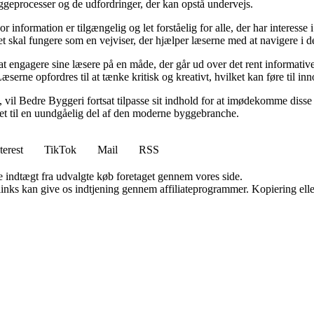
byggeprocesser og de udfordringer, der kan opstå undervejs.
or information er tilgængelig og let forståelig for alle, der har interesse
et skal fungere som en vejviser, der hjælper læserne med at navigere i
 engagere sine læsere på en måde, der går ud over det rent informative.
æserne opfordres til at tænke kritisk og kreativt, hvilket kan føre til in
vil Bedre Byggeri fortsat tilpasse sit indhold for at imødekomme disse udf
 det til en uundgåelig del af den moderne byggebranche.
terest
TikTok
Mail
RSS
e indtægt fra udvalgte køb foretaget gennem vores side.
 links kan give os indtjening gennem affiliateprogrammer. Kopiering elle