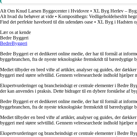
Alt Om Knud Larsen Byggecenter i Hvidovre
•
XL Byg Herlev – Bygg
Alt hvad du behøver at vide
•
Komposithegn: Vedligeholdelsesfrit hegn 
Find det perfekte havebord til din udendørs oase
•
XL Byg i Hadsten o
Lær os at kende
Bedre Byggeri
Bedre
Byggeri
Bedre Byggeri er et dedikeret online medie, der har til formål at inform
byggebranchen, fra de nyeste teknologiske fremskridt til bæredygtige 
Mediet tilbyder en bred vifte af artikler, analyser og guides, der dække
byggeri med større selvtillid. Gennem velresearchede indhold hjælper me
Ekspertvurderinger og brancheindsigt er centrale elementer i Bedre Bygg
der kan anvendes i praksis. Dette bidrager til en dybere forståelse af 
Bedre Byggeri er et dedikeret online medie, der har til formål at inform
byggebranchen, fra de nyeste teknologiske fremskridt til bæredygtige 
Mediet tilbyder en bred vifte af artikler, analyser og guides, der dække
byggeri med større selvtillid. Gennem velresearchede indhold hjælper me
Ekspertvurderinger og brancheindsigt er centrale elementer i Bedre Bygg