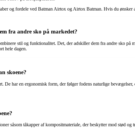
enskaber og fordele ved Batman Airtox og Airtox Batman. Hvis du ønsker a
dem fra andre sko på markedet?
mbinere stil og funktionalitet. Det, der adskiller dem fra andre sko på
rt hele dagen.
an skoene?
De har en ergonomisk form, der følger fodens naturlige bevægelser, og 
oene?
er såsom tåkapper af kompositmateriale, der beskytter mod stød og tryk,