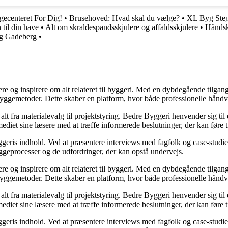
ecenteret For Dig!
•
Brusehoved: Hvad skal du vælge?
•
XL Byg Steg
til din have
•
Alt om skraldespandsskjulere og affaldsskjulere
•
Håndsk
g Gadeberg
•
ere og inspirere om alt relateret til byggeri. Med en dybdegående tilgan
byggemetoder. Dette skaber en platform, hvor både professionelle håndv
r alt fra materialevalg til projektstyring. Bedre Byggeri henvender sig t
diet sine læsere med at træffe informerede beslutninger, der kan føre t
eris indhold. Ved at præsentere interviews med fagfolk og case-studier 
byggeprocesser og de udfordringer, der kan opstå undervejs.
ere og inspirere om alt relateret til byggeri. Med en dybdegående tilgan
byggemetoder. Dette skaber en platform, hvor både professionelle håndv
r alt fra materialevalg til projektstyring. Bedre Byggeri henvender sig t
diet sine læsere med at træffe informerede beslutninger, der kan føre t
eris indhold. Ved at præsentere interviews med fagfolk og case-studier 