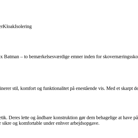
er
Kloak
Isolering
x Batman – to bemærkelsesværdige emner inden for skovernæringssko. L
erer stil, komfort og funktionalitet på enestående vis. Med et skarpt d
ik. Deres lette og åndbare konstruktion gør dem behagelige at have på
der sikre og komfortable under enhver arbejdsopgave.