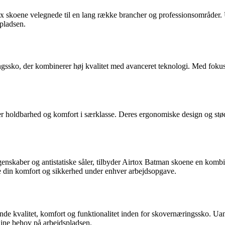
 skoene velegnede til en lang række brancher og professionsområder. Ua
spladsen.
sko, der kombinerer høj kvalitet med avanceret teknologi. Med fokus p
ikrer holdbarhed og komfort i særklasse. Deres ergonomiske design og st
skaber og antistatiske såler, tilbyder Airtox Batman skoene en kombinat
e din komfort og sikkerhed under enhver arbejdsopgave.
de kvalitet, komfort og funktionalitet inden for skovernæringssko. U
 dine behov på arbejdspladsen.