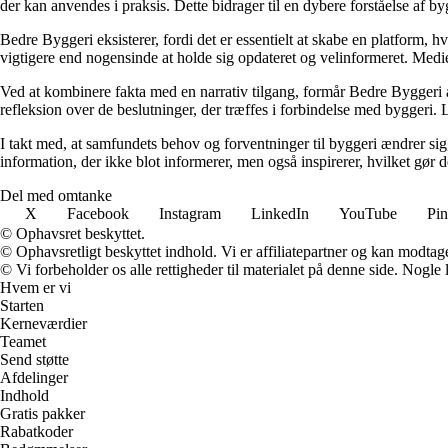
der kan anvendes i praksis. Dette bidrager til en dybere forståelse af 
Bedre Byggeri eksisterer, fordi det er essentielt at skabe en platform, hv
vigtigere end nogensinde at holde sig opdateret og velinformeret. Medi
Ved at kombinere fakta med en narrativ tilgang, formår Bedre Byggeri at
refleksion over de beslutninger, der træffes i forbindelse med byggeri. L
I takt med, at samfundets behov og forventninger til byggeri ændrer sig, 
information, der ikke blot informerer, men også inspirerer, hvilket gør
Del med omtanke
X
Facebook
Instagram
LinkedIn
YouTube
Pin
© Ophavsret beskyttet.
© Ophavsretligt beskyttet indhold. Vi er affiliatepartner og kan modtag
© Vi forbeholder os alle rettigheder til materialet på denne side. Nogle
Hvem er vi
Starten
Kerneværdier
Teamet
Send støtte
Afdelinger
Indhold
Gratis pakker
Rabatkoder