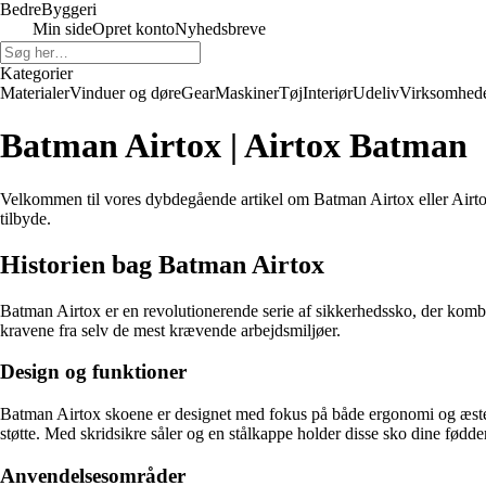
Bedre
Byggeri
Min side
Opret konto
Nyhedsbreve
Kategorier
Materialer
Vinduer og døre
Gear
Maskiner
Tøj
Interiør
Udeliv
Virksomhed
Batman Airtox | Airtox Batman
Velkommen til vores dybdegående artikel om Batman Airtox eller Airto
tilbyde.
Historien bag Batman Airtox
Batman Airtox er en revolutionerende serie af sikkerhedssko, der kombin
kravene fra selv de mest krævende arbejdsmiljøer.
Design og funktioner
Batman Airtox skoene er designet med fokus på både ergonomi og æstet
støtte. Med skridsikre såler og en stålkappe holder disse sko dine fød
Anvendelsesområder