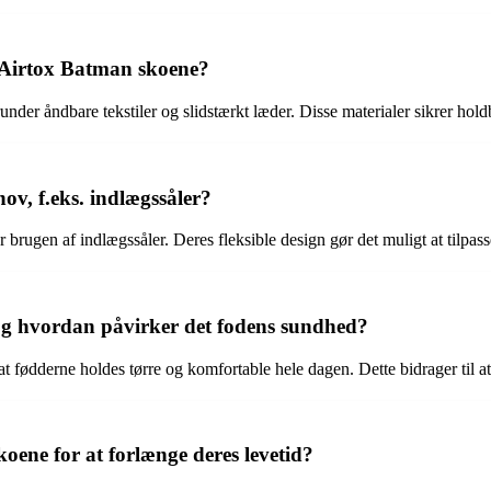
i Airtox Batman skoene?
runder åndbare tekstiler og slidstærkt læder. Disse materialer sikrer hol
ov, f.eks. indlægssåler?
brugen af indlægssåler. Deres fleksible design gør det muligt at tilpas
og hvordan påvirker det fodens sundhed?
at fødderne holdes tørre og komfortable hele dagen. Dette bidrager til
ene for at forlænge deres levetid?