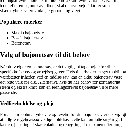
ledningsdrevne modeller til moderne akkudrevne varianter. Når du
leder efter en bajonetsav tilbud, skal du overveje faktorer som
skæredybde, skærevinkel, ergonomi og vægt.
Populære mærker
Makita bajonetsav
Bosch bajonetsav
Baronetsav
Valg af bajonetsav til dit behov
Når du vælger en bajonetsav, er det vigtigt at tage højde for dine
specifikke behov og arbejdsopgaver. Hvis du arbejder meget mobilt og
værdsætter friheden ved en trådløs sav, kan en akku bajonetsav være
det rette valg for dig. Alternativt, hvis du har behov for kontinuerlig
strøm og ekstra kraft, kan en ledningsdrevet bajonetsav være mere
passende.
Vedligeholdelse og pleje
For at sikre optimal ydeevne og levetid for din bajonetsav er det vigtigt
at udføre regelmæssig vedligeholdelse. Dette kan omfatte smøring af
kæden, justering af skærebladet og rengøring af maskinen efter brug.