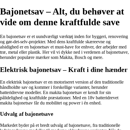
Bajonetsav – Alt, du behøver at
vide om denne kraftfulde save
En bajonetsav er et uundværligt værktøj inden for byggeri, renovering
og gør-det-selv-projekter. Med dens kraftfulde skæreevne og
alsidighed er en bajonetsav et must-have for enhver, der arbejder med
træ, metal eller plastik. Her vil vi dykke ned i verdenen af bajonetsave,
herunder populære mærker som Makita, Bosch og mere.
Elektrisk bajonetsav – Kraft i dine hænder
En elektrisk bajonetsav er en motoriseret version af den traditionelle
håndholdte sav og kommer i forskellige varianter, herunder
batteridrevne modeller. En makita bajonetsav er kendt for sin
pålidelighed og kraftfulde præstationer. Med en 18v batteridrevet
makita bajonetsav får du mobilitet og power i én enhed.
Udvalg af bajonetsave
Markedet byder på et bredt udvalg af bajonetsave, fra traditionelle