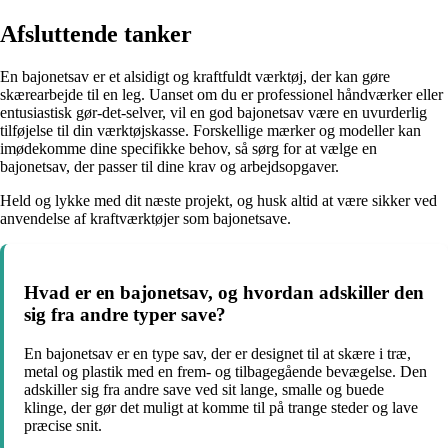
Afsluttende tanker
En bajonetsav er et alsidigt og kraftfuldt værktøj, der kan gøre
skærearbejde til en leg. Uanset om du er professionel håndværker eller
entusiastisk gør-det-selver, vil en god bajonetsav være en uvurderlig
tilføjelse til din værktøjskasse. Forskellige mærker og modeller kan
imødekomme dine specifikke behov, så sørg for at vælge en
bajonetsav, der passer til dine krav og arbejdsopgaver.
Held og lykke med dit næste projekt, og husk altid at være sikker ved
anvendelse af kraftværktøjer som bajonetsave.
Hvad er en bajonetsav, og hvordan adskiller den
sig fra andre typer save?
En bajonetsav er en type sav, der er designet til at skære i træ,
metal og plastik med en frem- og tilbagegående bevægelse. Den
adskiller sig fra andre save ved sit lange, smalle og buede
klinge, der gør det muligt at komme til på trange steder og lave
præcise snit.