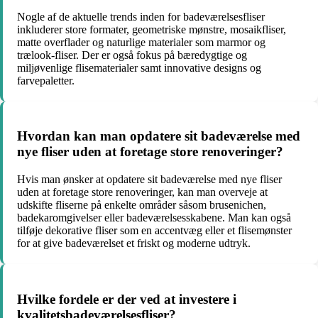
Nogle af de aktuelle trends inden for badeværelsesfliser
inkluderer store formater, geometriske mønstre, mosaikfliser,
matte overflader og naturlige materialer som marmor og
trælook-fliser. Der er også fokus på bæredygtige og
miljøvenlige flisematerialer samt innovative designs og
farvepaletter.
Hvordan kan man opdatere sit badeværelse med
nye fliser uden at foretage store renoveringer?
Hvis man ønsker at opdatere sit badeværelse med nye fliser
uden at foretage store renoveringer, kan man overveje at
udskifte fliserne på enkelte områder såsom brusenichen,
badekaromgivelser eller badeværelsesskabene. Man kan også
tilføje dekorative fliser som en accentvæg eller et flisemønster
for at give badeværelset et friskt og moderne udtryk.
Hvilke fordele er der ved at investere i
kvalitetsbadeværelsesfliser?