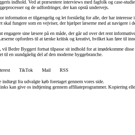
eris indhold. Ved at præsentere interviews med fagfolk og case-studier 
byggeprocesser og de udfordringer, der kan opstå undervejs.
or information er tilgængelig og let forståelig for alle, der har interesse
et skal fungere som en vejviser, der hjælper læserne med at navigere i
 engagere sine læsere på en måde, der går ud over det rent informative.
æserne opfordres til at tænke kritisk og kreativt, hvilket kan føre til in
vil Bedre Byggeri fortsat tilpasse sit indhold for at imødekomme disse udf
 det til en uundgåelig del af den moderne byggebranche.
terest
TikTok
Mail
RSS
e indtægt fra udvalgte køb foretaget gennem vores side.
 links kan give os indtjening gennem affiliateprogrammer. Kopiering elle