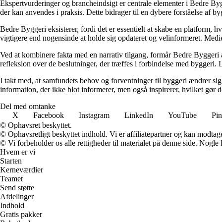
Ekspertvurderinger og brancheindsigt er centrale elementer i Bedre Bygg
der kan anvendes i praksis. Dette bidrager til en dybere forståelse af 
Bedre Byggeri eksisterer, fordi det er essentielt at skabe en platform, hv
vigtigere end nogensinde at holde sig opdateret og velinformeret. Medi
Ved at kombinere fakta med en narrativ tilgang, formår Bedre Byggeri at
refleksion over de beslutninger, der træffes i forbindelse med byggeri. L
I takt med, at samfundets behov og forventninger til byggeri ændrer sig, 
information, der ikke blot informerer, men også inspirerer, hvilket gør
Del med omtanke
X
Facebook
Instagram
LinkedIn
YouTube
Pin
© Ophavsret beskyttet.
© Ophavsretligt beskyttet indhold. Vi er affiliatepartner og kan modtag
© Vi forbeholder os alle rettigheder til materialet på denne side. Nogle
Hvem er vi
Starten
Kerneværdier
Teamet
Send støtte
Afdelinger
Indhold
Gratis pakker