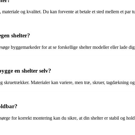
lter?
materiale og kvalitet. Du kan forvente at betale et sted mellem et par tusi
egen shelter?
øge byggemarkeder for at se forskellige shelter modeller eller lade dig 
ygge en shelter selv?
g skruetrækker. Materialer kan variere, men træ, skruer, tagdækning og
holdbar?
sørge for korrekt montering kan du sikre, at din shelter er stabil og hol