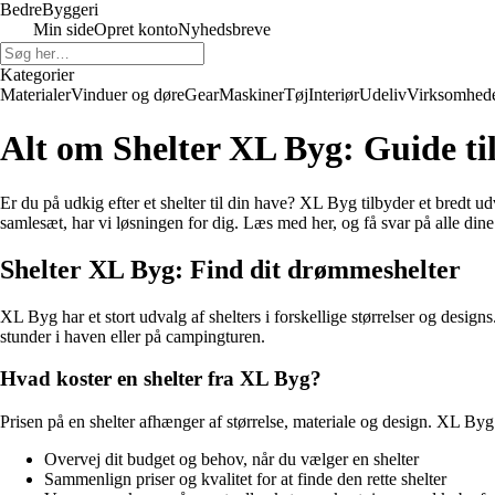
Bedre
Byggeri
Min side
Opret konto
Nyhedsbreve
Kategorier
Materialer
Vinduer og døre
Gear
Maskiner
Tøj
Interiør
Udeliv
Virksomhed
Alt om Shelter XL Byg: Guide til
Er du på udkig efter et shelter til din have? XL Byg tilbyder et bredt u
samlesæt, har vi løsningen for dig. Læs med her, og få svar på alle din
Shelter XL Byg: Find dit drømmeshelter
XL Byg har et stort udvalg af shelters i forskellige størrelser og designs
stunder i haven eller på campingturen.
Hvad koster en shelter fra XL Byg?
Prisen på en shelter afhænger af størrelse, materiale og design. XL Byg t
Overvej dit budget og behov, når du vælger en shelter
Sammenlign priser og kvalitet for at finde den rette shelter