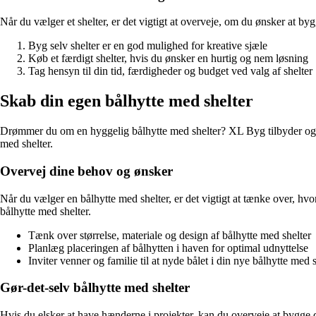
Når du vælger et shelter, er det vigtigt at overveje, om du ønsker at by
Byg selv shelter er en god mulighed for kreative sjæle
Køb et færdigt shelter, hvis du ønsker en hurtig og nem løsning
Tag hensyn til din tid, færdigheder og budget ved valg af shelter
Skab din egen bålhytte med shelter
Drømmer du om en hyggelig bålhytte med shelter? XL Byg tilbyder også b
med shelter.
Overvej dine behov og ønsker
Når du vælger en bålhytte med shelter, er det vigtigt at tænke over, hv
bålhytte med shelter.
Tænk over størrelse, materiale og design af bålhytte med shelter
Planlæg placeringen af bålhytten i haven for optimal udnyttelse
Inviter venner og familie til at nyde bålet i din nye bålhytte med s
Gør-det-selv bålhytte med shelter
Hvis du elsker at have hænderne i projekter, kan du overveje at bygge