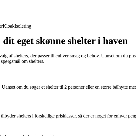
er
Kloak
Isolering
 dit eget skønne shelter i haven
dvalg af shelters, der passer til enhver smag og behov. Uanset om du ønsk
e spørgsmål om shelters.
. Uanset om du søger et shelter til 2 personer eller en større bålhytte med
ilbyder shelters i forskellige prisklasser, så der er noget for enhver pe