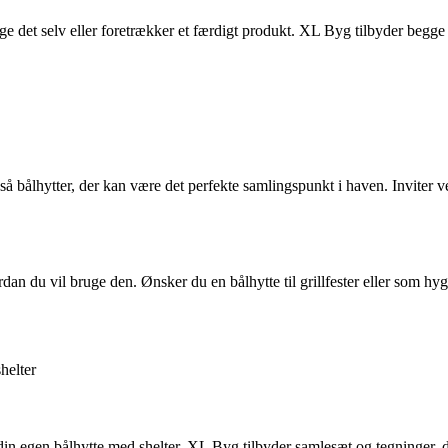
gge det selv eller foretrækker et færdigt produkt. XL Byg tilbyder begge 
ålhytter, der kan være det perfekte samlingspunkt i haven. Inviter ven
ordan du vil bruge den. Ønsker du en bålhytte til grillfester eller som
helter
 din egen bålhytte med shelter. XL Byg tilbyder samlesæt og tegninger,