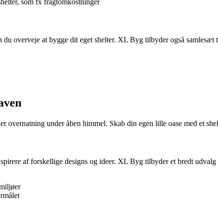
elter, som fx fragtomkostninger
n du overveje at bygge dit eget shelter. XL Byg tilbyder også samlesæt 
haven
er eller overnatning under åben himmel. Skab din egen lille oase med et 
nspirere af forskellige designs og ideer. XL Byg tilbyder et bredt udvalg 
 miljøer
ormålet