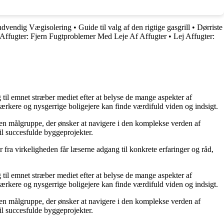
 Indvendig Vægisolering
•
Guide til valg af den rigtige gasgrill
•
Dørriste
 Affugter: Fjern Fugtproblemer Med Leje Af Affugter
•
Lej Affugter:
g til emnet stræber mediet efter at belyse de mange aspekter af
ærkere og nysgerrige boligejere kan finde værdifuld viden og indsigt.
il en målgruppe, der ønsker at navigere i den komplekse verden af
il succesfulde byggeprojekter.
fra virkeligheden får læserne adgang til konkrete erfaringer og råd,
g til emnet stræber mediet efter at belyse de mange aspekter af
ærkere og nysgerrige boligejere kan finde værdifuld viden og indsigt.
il en målgruppe, der ønsker at navigere i den komplekse verden af
il succesfulde byggeprojekter.