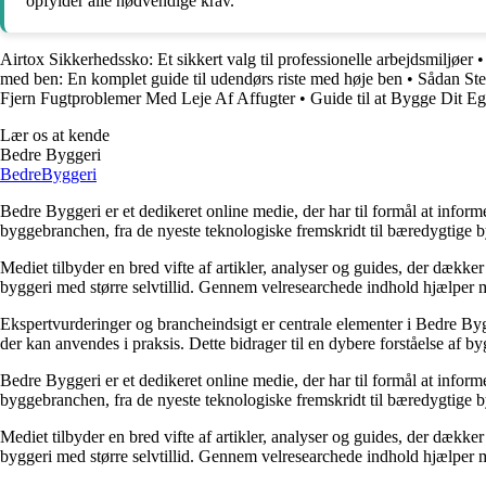
opfylder alle nødvendige krav.
Airtox Sikkerhedssko: Et sikkert valg til professionelle arbejdsmiljøer
med ben: En komplet guide til udendørs riste med høje ben
•
Sådan Ste
Fjern Fugtproblemer Med Leje Af Affugter
•
Guide til at Bygge Dit E
Lær os at kende
Bedre Byggeri
Bedre
Byggeri
Bedre Byggeri er et dedikeret online medie, der har til formål at inform
byggebranchen, fra de nyeste teknologiske fremskridt til bæredygtige 
Mediet tilbyder en bred vifte af artikler, analyser og guides, der dække
byggeri med større selvtillid. Gennem velresearchede indhold hjælper me
Ekspertvurderinger og brancheindsigt er centrale elementer i Bedre Bygg
der kan anvendes i praksis. Dette bidrager til en dybere forståelse af 
Bedre Byggeri er et dedikeret online medie, der har til formål at inform
byggebranchen, fra de nyeste teknologiske fremskridt til bæredygtige 
Mediet tilbyder en bred vifte af artikler, analyser og guides, der dække
byggeri med større selvtillid. Gennem velresearchede indhold hjælper me