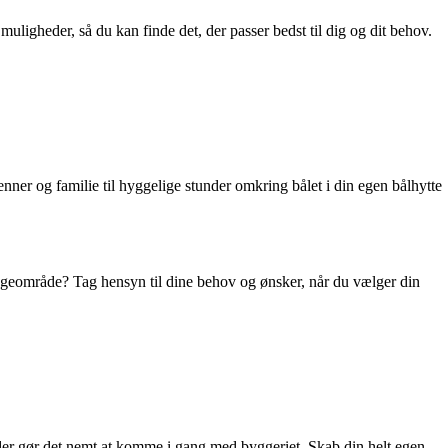
muligheder, så du kan finde det, der passer bedst til dig og dit behov.
ner og familie til hyggelige stunder omkring bålet i din egen bålhytte
 hyggeområde? Tag hensyn til dine behov og ønsker, når du vælger din
 der gør det nemt at komme i gang med byggeriet. Skab din helt egen