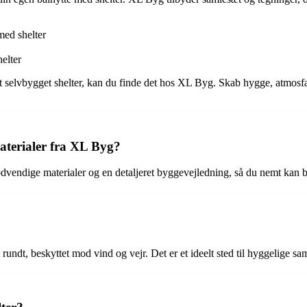
med shelter
elter
et selvbygget shelter, kan du finde det hos XL Byg. Skab hygge, atmosfær
terialer fra XL Byg?
ødvendige materialer og en detaljeret byggevejledning, så du nemt kan
undt, beskyttet mod vind og vejr. Det er et ideelt sted til hyggelige samm