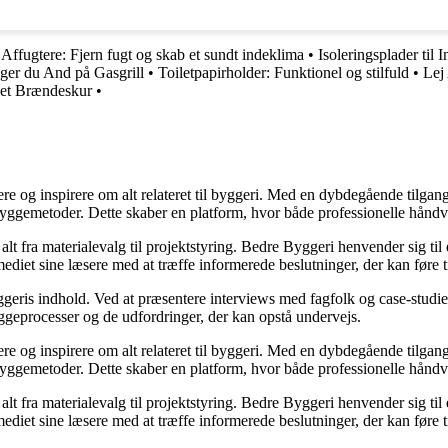
•
Affugtere: Fjern fugt og skab et sundt indeklima
•
Isoleringsplader til
ger du And på Gasgrill
•
Toiletpapirholder: Funktionel og stilfuld
•
Lej
get Brændeskur
•
ere og inspirere om alt relateret til byggeri. Med en dybdegående tilgan
byggemetoder. Dette skaber en platform, hvor både professionelle håndv
r alt fra materialevalg til projektstyring. Bedre Byggeri henvender sig t
diet sine læsere med at træffe informerede beslutninger, der kan føre t
eris indhold. Ved at præsentere interviews med fagfolk og case-studier 
byggeprocesser og de udfordringer, der kan opstå undervejs.
ere og inspirere om alt relateret til byggeri. Med en dybdegående tilgan
byggemetoder. Dette skaber en platform, hvor både professionelle håndv
r alt fra materialevalg til projektstyring. Bedre Byggeri henvender sig t
diet sine læsere med at træffe informerede beslutninger, der kan føre t