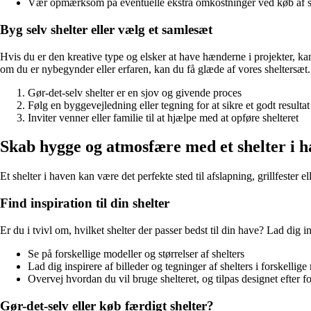
Vær opmærksom på eventuelle ekstra omkostninger ved køb af sh
Byg selv shelter eller vælg et samlesæt
Hvis du er den kreative type og elsker at have hænderne i projekter, ka
om du er nybegynder eller erfaren, kan du få glæde af vores sheltersæt.
Gør-det-selv shelter er en sjov og givende proces
Følg en byggevejledning eller tegning for at sikre et godt resultat
Inviter venner eller familie til at hjælpe med at opføre shelteret
Skab hygge og atmosfære med et shelter i 
Et shelter i haven kan være det perfekte sted til afslapning, grillfest
Find inspiration til din shelter
Er du i tvivl om, hvilket shelter der passer bedst til din have? Lad dig i
Se på forskellige modeller og størrelser af shelters
Lad dig inspirere af billeder og tegninger af shelters i forskellige
Overvej hvordan du vil bruge shelteret, og tilpas designet efter f
Gør-det-selv eller køb færdigt shelter?