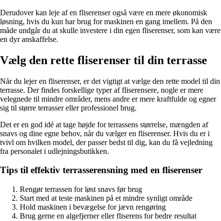
Derudover kan leje af en fliserenser også være en mere økonomisk
løsning, hvis du kun har brug for maskinen en gang imellem. På den
måde undgår du at skulle investere i din egen fliserenser, som kan være
en dyr anskaffelse.
Vælg den rette fliserenser til din terrasse
Når du lejer en fliserenser, er det vigtigt at vælge den rette model til din
terrasse. Der findes forskellige typer af fliserensere, nogle er mere
velegnede til mindre områder, mens andre er mere kraftfulde og egner
sig til større terrasser eller professionel brug.
Det er en god idé at tage højde for terrassens størrelse, mængden af
snavs og dine egne behov, når du vælger en fliserenser. Hvis du er i
tvivl om hvilken model, der passer bedst til dig, kan du få vejledning
fra personalet i udlejningsbutikken.
Tips til effektiv terrasserensning med en fliserenser
Rengør terrassen for løst snavs før brug
Start med at teste maskinen på et mindre synligt område
Hold maskinen i bevægelse for jævn rengøring
Brug gerne en algefjerner eller fliserens for bedre resultat