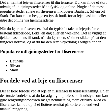
Det er nemt at leje en fliserenser til din terrasse. Du kan finde et stort
udvalg af udlejningssteder både fysisk og online. Nogle af de mest
populære steder at leje en fliserenser inkluderer Bauhaus, Silvan og
Stark. Du kan enten besøge en fysisk butik for at leje maskinen eller
gøre det online via hjemmesiderne.
Når du lejer en fliserenser, skal du typisk betale en lejepris for en
bestemt tidsperiode, f.eks. en dag eller en weekend. Det er vigtigt at
tjekke maskinens tilstand, når du lejer den, så du er sikker på, at den
fungerer korrekt, og at du får den rette vejledning i brugen af den.
Populære udlejningssteder for fliserensere
Bauhaus
Silvan
Stark
Fordele ved at leje en fliserenser
Der er flere fordele ved at leje en fliserenser til terrasserensning. En af
de største fordele er, at du får adgang til professionelt udstyr, som kan
gøre rengøringsprocessen meget nemmere og mere effektiv. Med en
fliserenser kan du opnå et flottere resultat på kortere tid end ved
manuel rengøring.