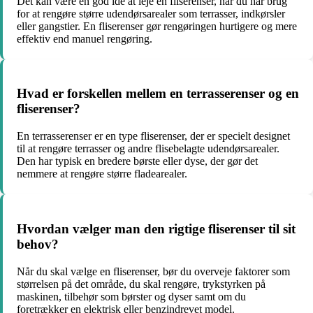
Det kan være en god idé at leje en fliserenser, når du har brug
for at rengøre større udendørsarealer som terrasser, indkørsler
eller gangstier. En fliserenser gør rengøringen hurtigere og mere
effektiv end manuel rengøring.
Hvad er forskellen mellem en terrasserenser og en
fliserenser?
En terrasserenser er en type fliserenser, der er specielt designet
til at rengøre terrasser og andre flisebelagte udendørsarealer.
Den har typisk en bredere børste eller dyse, der gør det
nemmere at rengøre større fladearealer.
Hvordan vælger man den rigtige fliserenser til sit
behov?
Når du skal vælge en fliserenser, bør du overveje faktorer som
størrelsen på det område, du skal rengøre, trykstyrken på
maskinen, tilbehør som børster og dyser samt om du
foretrækker en elektrisk eller benzindrevet model.