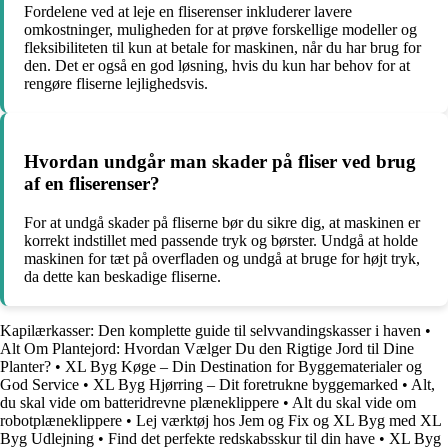
Fordelene ved at leje en fliserenser inkluderer lavere
omkostninger, muligheden for at prøve forskellige modeller og
fleksibiliteten til kun at betale for maskinen, når du har brug for
den. Det er også en god løsning, hvis du kun har behov for at
rengøre fliserne lejlighedsvis.
Hvordan undgår man skader på fliser ved brug
af en fliserenser?
For at undgå skader på fliserne bør du sikre dig, at maskinen er
korrekt indstillet med passende tryk og børster. Undgå at holde
maskinen for tæt på overfladen og undgå at bruge for højt tryk,
da dette kan beskadige fliserne.
Kapilærkasser: Den komplette guide til selvvandingskasser i haven
•
Alt Om Plantejord: Hvordan Vælger Du den Rigtige Jord til Dine
Planter?
•
XL Byg Køge – Din Destination for Byggematerialer og
God Service
•
XL Byg Hjørring – Dit foretrukne byggemarked
•
Alt,
du skal vide om batteridrevne plæneklippere
•
Alt du skal vide om
robotplæneklippere
•
Lej værktøj hos Jem og Fix og XL Byg med XL
Byg Udlejning
•
Find det perfekte redskabsskur til din have
•
XL Byg