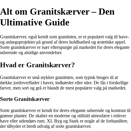
Alt om Granitskærver – Den
Ultimative Guide
Granitskærver, også kendt som granitsten, er et populært valg til have-
og anlægsprojekter på grund af deres holdbarhed og æstetiske appel.
Sorte granitskærver er især efterspurgte på markedet for deres elegante
udseende og alsidige anvendelser.
Hvad er Granitskærver?
Granitskærver er små stykker granitsten, som typisk bruges til at
dække jordoverflader i haver, indkørsler eller stier. De fås i forskellige
farver, men sort og grå er blandt de mest populære valg på markedet.
Sorte Granitskærver
Sorte granitskærver er kendt for deres elegante udseende og kontrast til
grønne planter. De skaber en moderne og stilfuld atmosfære i enhver
have eller udendørs rum. XL Byg og Stark er nogle af de forhandlere,
der tilbyder et bredt udvalg af sorte granitskærver.