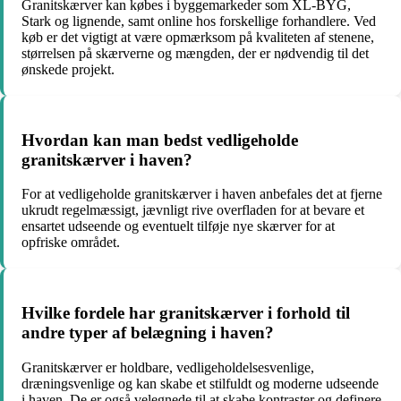
Granitskærver kan købes i byggemarkeder som XL-BYG,
Stark og lignende, samt online hos forskellige forhandlere. Ved
køb er det vigtigt at være opmærksom på kvaliteten af stenene,
størrelsen på skærverne og mængden, der er nødvendig til det
ønskede projekt.
Hvordan kan man bedst vedligeholde
granitskærver i haven?
For at vedligeholde granitskærver i haven anbefales det at fjerne
ukrudt regelmæssigt, jævnligt rive overfladen for at bevare et
ensartet udseende og eventuelt tilføje nye skærver for at
opfriske området.
Hvilke fordele har granitskærver i forhold til
andre typer af belægning i haven?
Granitskærver er holdbare, vedligeholdelsesvenlige,
dræningsvenlige og kan skabe et stilfuldt og moderne udseende
i haven. De er også velegnede til at skabe kontraster og definere