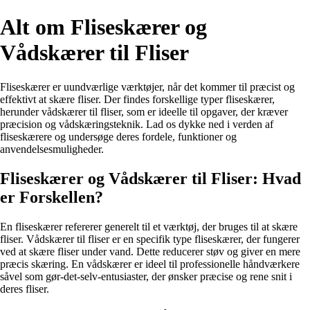
Alt om Fliseskærer og
Vådskærer til Fliser
Fliseskærer er uundværlige værktøjer, når det kommer til præcist og
effektivt at skære fliser. Der findes forskellige typer fliseskærer,
herunder vådskærer til fliser, som er ideelle til opgaver, der kræver
præcision og vådskæringsteknik. Lad os dykke ned i verden af
fliseskærere og undersøge deres fordele, funktioner og
anvendelsesmuligheder.
Fliseskærer og Vådskærer til Fliser: Hvad
er Forskellen?
En fliseskærer refererer generelt til et værktøj, der bruges til at skære
fliser. Vådskærer til fliser er en specifik type fliseskærer, der fungerer
ved at skære fliser under vand. Dette reducerer støv og giver en mere
præcis skæring. En vådskærer er ideel til professionelle håndværkere
såvel som gør-det-selv-entusiaster, der ønsker præcise og rene snit i
deres fliser.