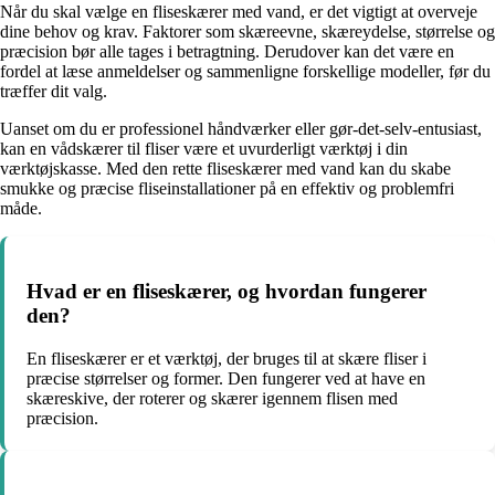
Når du skal vælge en fliseskærer med vand, er det vigtigt at overveje
dine behov og krav. Faktorer som skæreevne, skæreydelse, størrelse og
præcision bør alle tages i betragtning. Derudover kan det være en
fordel at læse anmeldelser og sammenligne forskellige modeller, før du
træffer dit valg.
Uanset om du er professionel håndværker eller gør-det-selv-entusiast,
kan en vådskærer til fliser være et uvurderligt værktøj i din
værktøjskasse. Med den rette fliseskærer med vand kan du skabe
smukke og præcise fliseinstallationer på en effektiv og problemfri
måde.
Hvad er en fliseskærer, og hvordan fungerer
den?
En fliseskærer er et værktøj, der bruges til at skære fliser i
præcise størrelser og former. Den fungerer ved at have en
skæreskive, der roterer og skærer igennem flisen med
præcision.