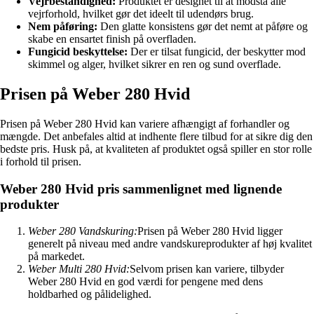
Vejrbestandighed:
Produktet er designet til at modstå alle
vejrforhold, hvilket gør det ideelt til udendørs brug.
Nem påføring:
Den glatte konsistens gør det nemt at påføre og
skabe en ensartet finish på overfladen.
Fungicid beskyttelse:
Der er tilsat fungicid, der beskytter mod
skimmel og alger, hvilket sikrer en ren og sund overflade.
Prisen på Weber 280 Hvid
Prisen på Weber 280 Hvid kan variere afhængigt af forhandler og
mængde. Det anbefales altid at indhente flere tilbud for at sikre dig den
bedste pris. Husk på, at kvaliteten af produktet også spiller en stor rolle
i forhold til prisen.
Weber 280 Hvid pris sammenlignet med lignende
produkter
Weber 280 Vandskuring:
Prisen på Weber 280 Hvid ligger
generelt på niveau med andre vandskureprodukter af høj kvalitet
på markedet.
Weber Multi 280 Hvid:
Selvom prisen kan variere, tilbyder
Weber 280 Hvid en god værdi for pengene med dens
holdbarhed og pålidelighed.