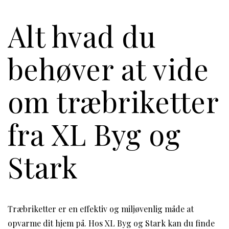
Alt hvad du
behøver at vide
om træbriketter
fra XL Byg og
Stark
Træbriketter er en effektiv og miljøvenlig måde at
opvarme dit hjem på. Hos XL Byg og Stark kan du finde