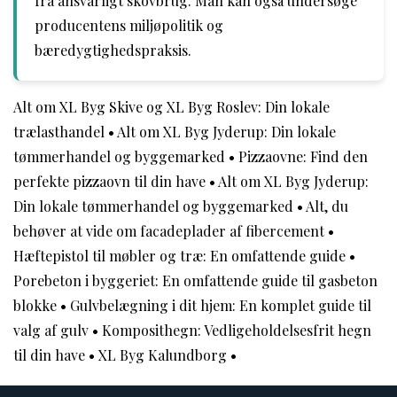
fra ansvarligt skovbrug. Man kan også undersøge
producentens miljøpolitik og
bæredygtighedspraksis.
Alt om XL Byg Skive og XL Byg Roslev: Din lokale
trælasthandel
•
Alt om XL Byg Jyderup: Din lokale
tømmerhandel og byggemarked
•
Pizzaovne: Find den
perfekte pizzaovn til din have
•
Alt om XL Byg Jyderup:
Din lokale tømmerhandel og byggemarked
•
Alt, du
behøver at vide om facadeplader af fibercement
•
Hæftepistol til møbler og træ: En omfattende guide
•
Porebeton i byggeriet: En omfattende guide til gasbeton
blokke
•
Gulvbelægning i dit hjem: En komplet guide til
valg af gulv
•
Komposithegn: Vedligeholdelsesfrit hegn
til din have
•
XL Byg Kalundborg
•