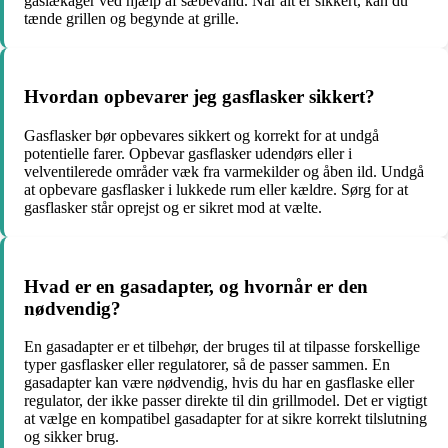
gaslækager ved hjælp af sæbevand. Når alt er sikkert, kan du
tænde grillen og begynde at grille.
Hvordan opbevarer jeg gasflasker sikkert?
Gasflasker bør opbevares sikkert og korrekt for at undgå
potentielle farer. Opbevar gasflasker udendørs eller i
velventilerede områder væk fra varmekilder og åben ild. Undgå
at opbevare gasflasker i lukkede rum eller kældre. Sørg for at
gasflasker står oprejst og er sikret mod at vælte.
Hvad er en gasadapter, og hvornår er den
nødvendig?
En gasadapter er et tilbehør, der bruges til at tilpasse forskellige
typer gasflasker eller regulatorer, så de passer sammen. En
gasadapter kan være nødvendig, hvis du har en gasflaske eller
regulator, der ikke passer direkte til din grillmodel. Det er vigtigt
at vælge en kompatibel gasadapter for at sikre korrekt tilslutning
og sikker brug.