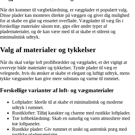
Når det kommer til vægbeklædning, er vægplader et populært valg.
Disse plader kan monteres direkte på væggen og giver dig mulighed
for at skabe en glat og ensartet overflade. Vægplader til væg fås i
forskellige materialer såsom træ, gips eller andre typer af
pladematerialer, og de kan være med til at skabe et stilrent og
minimalistisk udtryk.
Valg af materialer og tykkelser
Når du skal vælge loft profilbrædder og vægplader, er det vigtigt at
overveje både materialer og tykkelser. Tynde plader til væg er
velegnede, hvis du ønsker at skabe et elegant og luftigt udtryk, mens
tykke vægpaneler kan give mere substans og varme til rummet.
Forskellige varianter af loft- og vægmaterialer
Loftplader: Ideelle til at skabe et minimalistisk og moderne
udtryk i rummet.
Rustiklofter: Tilføj karakter og charme med rustikke loftplader.
Træ loftbeklædning: Skab en naturlig og varm atmosfære med
træ loftpaneler.
Rustikke plader: Giv rummet et unikt og autentisk præg med
rustikke pladematerialer.