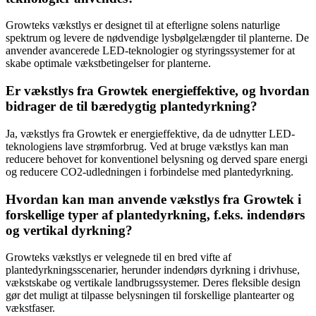
Growteks vækstlys er designet til at efterligne solens naturlige
spektrum og levere de nødvendige lysbølgelængder til planterne. De
anvender avancerede LED-teknologier og styringssystemer for at
skabe optimale vækstbetingelser for planterne.
Er vækstlys fra Growtek energieffektive, og hvordan
bidrager de til bæredygtig plantedyrkning?
Ja, vækstlys fra Growtek er energieffektive, da de udnytter LED-
teknologiens lave strømforbrug. Ved at bruge vækstlys kan man
reducere behovet for konventionel belysning og derved spare energi
og reducere CO2-udledningen i forbindelse med plantedyrkning.
Hvordan kan man anvende vækstlys fra Growtek i
forskellige typer af plantedyrkning, f.eks. indendørs
og vertikal dyrkning?
Growteks vækstlys er velegnede til en bred vifte af
plantedyrkningsscenarier, herunder indendørs dyrkning i drivhuse,
vækstskabe og vertikale landbrugssystemer. Deres fleksible design
gør det muligt at tilpasse belysningen til forskellige plantearter og
vækstfaser.