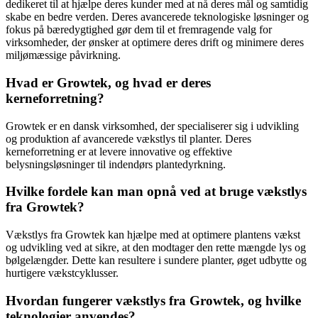
dedikeret til at hjælpe deres kunder med at nå deres mål og samtidig
skabe en bedre verden. Deres avancerede teknologiske løsninger og
fokus på bæredygtighed gør dem til et fremragende valg for
virksomheder, der ønsker at optimere deres drift og minimere deres
miljømæssige påvirkning.
Hvad er Growtek, og hvad er deres
kerneforretning?
Growtek er en dansk virksomhed, der specialiserer sig i udvikling
og produktion af avancerede vækstlys til planter. Deres
kerneforretning er at levere innovative og effektive
belysningsløsninger til indendørs plantedyrkning.
Hvilke fordele kan man opnå ved at bruge vækstlys
fra Growtek?
Vækstlys fra Growtek kan hjælpe med at optimere plantens vækst
og udvikling ved at sikre, at den modtager den rette mængde lys og
bølgelængder. Dette kan resultere i sundere planter, øget udbytte og
hurtigere vækstcyklusser.
Hvordan fungerer vækstlys fra Growtek, og hvilke
teknologier anvendes?