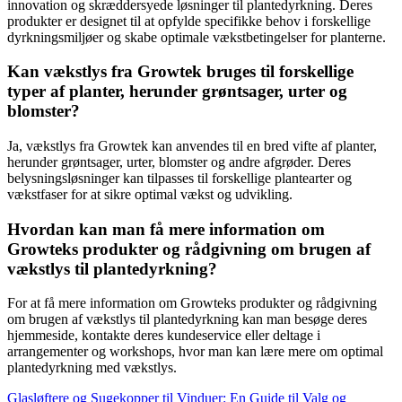
innovation og skræddersyede løsninger til plantedyrkning. Deres
produkter er designet til at opfylde specifikke behov i forskellige
dyrkningsmiljøer og skabe optimale vækstbetingelser for planterne.
Kan vækstlys fra Growtek bruges til forskellige
typer af planter, herunder grøntsager, urter og
blomster?
Ja, vækstlys fra Growtek kan anvendes til en bred vifte af planter,
herunder grøntsager, urter, blomster og andre afgrøder. Deres
belysningsløsninger kan tilpasses til forskellige plantearter og
vækstfaser for at sikre optimal vækst og udvikling.
Hvordan kan man få mere information om
Growteks produkter og rådgivning om brugen af
vækstlys til plantedyrkning?
For at få mere information om Growteks produkter og rådgivning
om brugen af vækstlys til plantedyrkning kan man besøge deres
hjemmeside, kontakte deres kundeservice eller deltage i
arrangementer og workshops, hvor man kan lære mere om optimal
plantedyrkning med vækstlys.
Glasløftere og Sugekopper til Vinduer: En Guide til Valg og