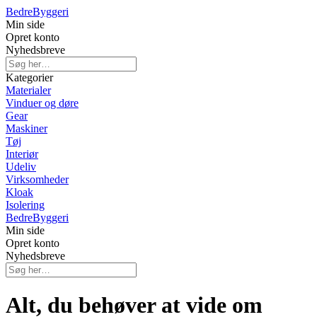
Bedre
Byggeri
Min side
Opret konto
Nyhedsbreve
Kategorier
Materialer
Vinduer og døre
Gear
Maskiner
Tøj
Interiør
Udeliv
Virksomheder
Kloak
Isolering
Bedre
Byggeri
Min side
Opret konto
Nyhedsbreve
Alt, du behøver at vide om