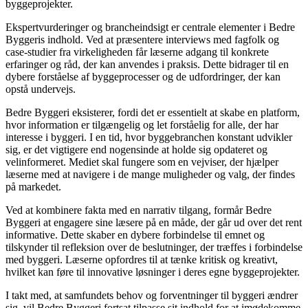
byggeprojekter.
Ekspertvurderinger og brancheindsigt er centrale elementer i Bedre
Byggeris indhold. Ved at præsentere interviews med fagfolk og
case-studier fra virkeligheden får læserne adgang til konkrete
erfaringer og råd, der kan anvendes i praksis. Dette bidrager til en
dybere forståelse af byggeprocesser og de udfordringer, der kan
opstå undervejs.
Bedre Byggeri eksisterer, fordi det er essentielt at skabe en platform,
hvor information er tilgængelig og let forståelig for alle, der har
interesse i byggeri. I en tid, hvor byggebranchen konstant udvikler
sig, er det vigtigere end nogensinde at holde sig opdateret og
velinformeret. Mediet skal fungere som en vejviser, der hjælper
læserne med at navigere i de mange muligheder og valg, der findes
på markedet.
Ved at kombinere fakta med en narrativ tilgang, formår Bedre
Byggeri at engagere sine læsere på en måde, der går ud over det rent
informative. Dette skaber en dybere forbindelse til emnet og
tilskynder til refleksion over de beslutninger, der træffes i forbindelse
med byggeri. Læserne opfordres til at tænke kritisk og kreativt,
hvilket kan føre til innovative løsninger i deres egne byggeprojekter.
I takt med, at samfundets behov og forventninger til byggeri ændrer
sig, vil Bedre Byggeri fortsat tilpasse sit indhold for at imødekomme