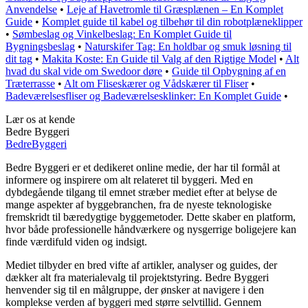
Anvendelse
•
Leje af Havetromle til Græsplænen – En Komplet
Guide
•
Komplet guide til kabel og tilbehør til din robotplæneklipper
•
Sømbeslag og Vinkelbeslag: En Komplet Guide til
Bygningsbeslag
•
Naturskifer Tag: En holdbar og smuk løsning til
dit tag
•
Makita Koste: En Guide til Valg af den Rigtige Model
•
Alt
hvad du skal vide om Swedoor døre
•
Guide til Opbygning af en
Træterrasse
•
Alt om Fliseskærer og Vådskærer til Fliser
•
Badeværelsesfliser og Badeværelsesklinker: En Komplet Guide
•
Lær os at kende
Bedre Byggeri
Bedre
Byggeri
Bedre Byggeri er et dedikeret online medie, der har til formål at
informere og inspirere om alt relateret til byggeri. Med en
dybdegående tilgang til emnet stræber mediet efter at belyse de
mange aspekter af byggebranchen, fra de nyeste teknologiske
fremskridt til bæredygtige byggemetoder. Dette skaber en platform,
hvor både professionelle håndværkere og nysgerrige boligejere kan
finde værdifuld viden og indsigt.
Mediet tilbyder en bred vifte af artikler, analyser og guides, der
dækker alt fra materialevalg til projektstyring. Bedre Byggeri
henvender sig til en målgruppe, der ønsker at navigere i den
komplekse verden af byggeri med større selvtillid. Gennem