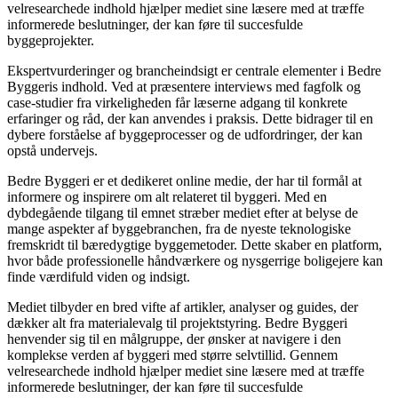
velresearchede indhold hjælper mediet sine læsere med at træffe
informerede beslutninger, der kan føre til succesfulde
byggeprojekter.
Ekspertvurderinger og brancheindsigt er centrale elementer i Bedre
Byggeris indhold. Ved at præsentere interviews med fagfolk og
case-studier fra virkeligheden får læserne adgang til konkrete
erfaringer og råd, der kan anvendes i praksis. Dette bidrager til en
dybere forståelse af byggeprocesser og de udfordringer, der kan
opstå undervejs.
Bedre Byggeri er et dedikeret online medie, der har til formål at
informere og inspirere om alt relateret til byggeri. Med en
dybdegående tilgang til emnet stræber mediet efter at belyse de
mange aspekter af byggebranchen, fra de nyeste teknologiske
fremskridt til bæredygtige byggemetoder. Dette skaber en platform,
hvor både professionelle håndværkere og nysgerrige boligejere kan
finde værdifuld viden og indsigt.
Mediet tilbyder en bred vifte af artikler, analyser og guides, der
dækker alt fra materialevalg til projektstyring. Bedre Byggeri
henvender sig til en målgruppe, der ønsker at navigere i den
komplekse verden af byggeri med større selvtillid. Gennem
velresearchede indhold hjælper mediet sine læsere med at træffe
informerede beslutninger, der kan føre til succesfulde