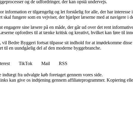
byggeprocesser og de udfordringer, der kan opstå undervejs.
or information er tilgængelig og let forståelig for alle, der har interesse
et skal fungere som en vejviser, der hjælper læserne med at navigere i
 engagere sine læsere på en måde, der går ud over det rent informative.
æserne opfordres til at tænke kritisk og kreativt, hvilket kan føre til in
vil Bedre Byggeri fortsat tilpasse sit indhold for at imødekomme disse udf
 det til en uundgåelig del af den moderne byggebranche.
terest
TikTok
Mail
RSS
e indtægt fra udvalgte køb foretaget gennem vores side.
 links kan give os indtjening gennem affiliateprogrammer. Kopiering elle