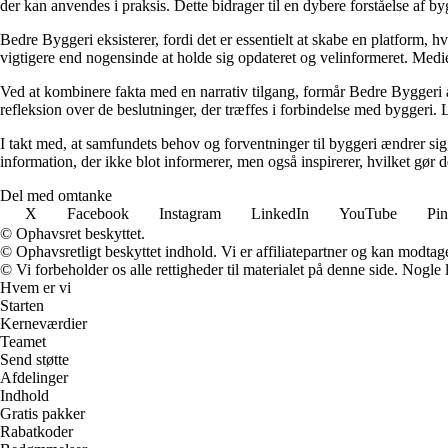
der kan anvendes i praksis. Dette bidrager til en dybere forståelse af 
Bedre Byggeri eksisterer, fordi det er essentielt at skabe en platform, hv
vigtigere end nogensinde at holde sig opdateret og velinformeret. Medi
Ved at kombinere fakta med en narrativ tilgang, formår Bedre Byggeri at
refleksion over de beslutninger, der træffes i forbindelse med byggeri. L
I takt med, at samfundets behov og forventninger til byggeri ændrer sig, 
information, der ikke blot informerer, men også inspirerer, hvilket gør
Del med omtanke
X
Facebook
Instagram
LinkedIn
YouTube
Pin
© Ophavsret beskyttet.
© Ophavsretligt beskyttet indhold. Vi er affiliatepartner og kan modtag
© Vi forbeholder os alle rettigheder til materialet på denne side. Nogle
Hvem er vi
Starten
Kerneværdier
Teamet
Send støtte
Afdelinger
Indhold
Gratis pakker
Rabatkoder