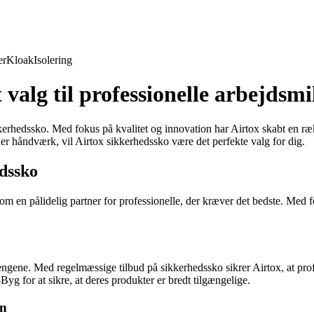
er
Kloak
Isolering
valg til professionelle arbejdsmi
kkerhedssko. Med fokus på kvalitet og innovation har Airtox skabt en ræ
ler håndværk, vil Airtox sikkerhedssko være det perfekte valg for dig.
edssko
m en pålidelig partner for professionelle, der kræver det bedste. Med f
ngene. Med regelmæssige tilbud på sikkerhedssko sikrer Airtox, at prof
 for at sikre, at deres produkter er bredt tilgængelige.
en