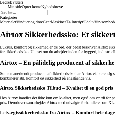
Bedre
Byggeri
Min side
Opret konto
Nyhedsbreve
Kategorier
Materialer
Vinduer og døre
Gear
Maskiner
Tøj
Interiør
Udeliv
Virksomhed
Airtox Sikkerhedssko: Et sikkert 
Luksus, komfort og sikkerhed er tre ord, der bedst beskriver Airtox si
for sikkerhedssko. Uanset om du arbejder inden for byggeri, industri el
Airtox – En pålidelig producent af sikkerh
Som en anerkendt producent af sikkerhedssko har Airtox etableret sig so
kombinerer stil, komfort og sikkerhed på enestående vis.
Airtox Sikkerhedssko Tilbud – Kvalitet til en god pris
Hos Airtox handler det ikke kun om kvalitet, men også om værdi for pe
pris. Derudover samarbejder Airtox med udvalgte forhandlere som XL-Byg
Letvægtssikkerhedssko fra Airtox – Komfort hele dag