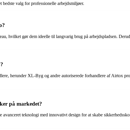
 bedste valg for professionelle arbejdsmiljøer.
ko?
eau, hvilket gør dem ideelle til langvarig brug på arbejdspladsen. Der
o?
ndlere, herunder XL-Byg og andre autoriserede forhandlere af Airtox pr
rker på markedet?
 avanceret teknologi med innovativt design for at skabe sikkerhedssko, 