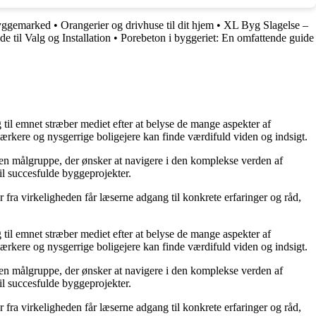
yggemarked
•
Orangerier og drivhuse til dit hjem
•
XL Byg Slagelse –
e til Valg og Installation
•
Porebeton i byggeriet: En omfattende guide
g til emnet stræber mediet efter at belyse de mange aspekter af
ærkere og nysgerrige boligejere kan finde værdifuld viden og indsigt.
il en målgruppe, der ønsker at navigere i den komplekse verden af
il succesfulde byggeprojekter.
fra virkeligheden får læserne adgang til konkrete erfaringer og råd,
g til emnet stræber mediet efter at belyse de mange aspekter af
ærkere og nysgerrige boligejere kan finde værdifuld viden og indsigt.
il en målgruppe, der ønsker at navigere i den komplekse verden af
il succesfulde byggeprojekter.
fra virkeligheden får læserne adgang til konkrete erfaringer og råd,