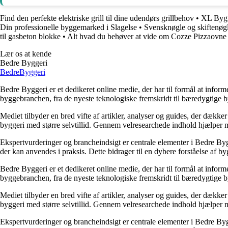
Find den perfekte elektriske grill til dine udendørs grillbehov
•
XL Byg 
Din professionelle byggemarked i Slagelse
•
Svensknøgle og skiftenøgl
til gasbeton blokke
•
Alt hvad du behøver at vide om Cozze Pizzaovne
Lær os at kende
Bedre Byggeri
Bedre
Byggeri
Bedre Byggeri er et dedikeret online medie, der har til formål at inform
byggebranchen, fra de nyeste teknologiske fremskridt til bæredygtige 
Mediet tilbyder en bred vifte af artikler, analyser og guides, der dække
byggeri med større selvtillid. Gennem velresearchede indhold hjælper me
Ekspertvurderinger og brancheindsigt er centrale elementer i Bedre Bygg
der kan anvendes i praksis. Dette bidrager til en dybere forståelse af 
Bedre Byggeri er et dedikeret online medie, der har til formål at inform
byggebranchen, fra de nyeste teknologiske fremskridt til bæredygtige 
Mediet tilbyder en bred vifte af artikler, analyser og guides, der dække
byggeri med større selvtillid. Gennem velresearchede indhold hjælper me
Ekspertvurderinger og brancheindsigt er centrale elementer i Bedre Bygg