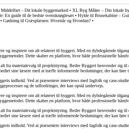
Middelfart – Dit lokale byggemarked
•
XL Byg Måløv – Din lokale b
e: En guide til de bedste svensknøglesæt
•
Hylde til Brusekabine – Guid
•
Gødning til Græsplænen: Hvornår og Hvordan?
•
ere og inspirere om alt relateret til byggeri. Med en dybdegående tilgan
byggemetoder. Dette skaber en platform, hvor både professionelle håndv
r alt fra materialevalg til projektstyring. Bedre Byggeri henvender sig t
diet sine læsere med at træffe informerede beslutninger, der kan føre t
eris indhold. Ved at præsentere interviews med fagfolk og case-studier 
byggeprocesser og de udfordringer, der kan opstå undervejs.
ere og inspirere om alt relateret til byggeri. Med en dybdegående tilgan
byggemetoder. Dette skaber en platform, hvor både professionelle håndv
r alt fra materialevalg til projektstyring. Bedre Byggeri henvender sig t
diet sine læsere med at træffe informerede beslutninger, der kan føre t
eris indhold. Ved at præsentere interviews med fagfolk og case-studier 