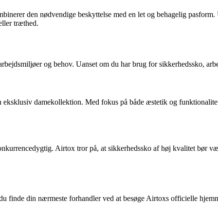
mbinerer den nødvendige beskyttelse med en let og behagelig pasform. U
ller træthed.
e arbejdsmiljøer og behov. Uanset om du har brug for sikkerhedssko, arbej
en eksklusiv damekollektion. Med fokus på både æstetik og funktionalitet 
onkurrencedygtig. Airtox tror på, at sikkerhedssko af høj kvalitet bør vær
an du finde din nærmeste forhandler ved at besøge Airtoxs officielle hj