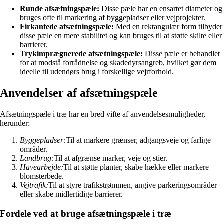
Runde afsætningspæle:
Disse pæle har en ensartet diameter og
bruges ofte til markering af byggepladser eller vejprojekter.
Firkantede afsætningspæle:
Med en rektangulær form tilbyder
disse pæle en mere stabilitet og kan bruges til at støtte skilte eller
barrierer.
Trykimprægnerede afsætningspæle:
Disse pæle er behandlet
for at modstå forrådnelse og skadedyrsangreb, hvilket gør dem
ideelle til udendørs brug i forskellige vejrforhold.
Anvendelser af afsætningspæle
Afsætningspæle i træ har en bred vifte af anvendelsesmuligheder,
herunder:
Byggepladser:
Til at markere grænser, adgangsveje og farlige
områder.
Landbrug:
Til at afgrænse marker, veje og stier.
Havearbejde:
Til at støtte planter, skabe hække eller markere
blomsterbede.
Vejtrafik:
Til at styre trafikstrømmen, angive parkeringsområder
eller skabe midlertidige barrierer.
Fordele ved at bruge afsætningspæle i træ