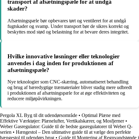
transport af afsætningspæle for at undgå
skader?
Afsætningspæle bør opbevares tørt og ventileret for at undgå
fugtskader og svamp. Under transport bør de sikres korrekt og
beskyttes mod stød og belastning for at bevare deres integritet.
Hvilke innovative løsninger eller teknologier
anvendes i dag inden for produktionen af
afsætningspæle?
Nye teknologier som CNC-skæring, automatiseret behandling
og brug af bæredygtige træmaterialer bliver stadig mere udbredt
i produktionen af afsætningspæle for at øge effektiviteten og
reducere miljøpåvirkningen.
Pergola XL Byg til dit udendørsområde
•
Optimal Plæne med
Effektive Værktøjer: Plænelufter, Vertikalskærer, og Mosfjerner
•
Weber Gasregulator: Guide til de bedste gasregulatorer til Weber Q-
serien
•
Hængestol – Den ultimative guide til at vælge den perfekte
hængestol til udendørs brug
•
Guide til Montering af Regnvandstønde i