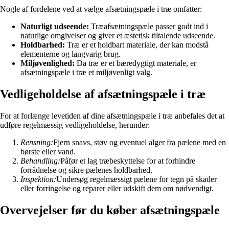
Nogle af fordelene ved at vælge afsætningspæle i træ omfatter:
Naturligt udseende:
Træafsætningspæle passer godt ind i
naturlige omgivelser og giver et æstetisk tiltalende udseende.
Holdbarhed:
Træ er et holdbart materiale, der kan modstå
elementerne og langvarig brug.
Miljøvenlighed:
Da træ er et bæredygtigt materiale, er
afsætningspæle i træ et miljøvenligt valg.
Vedligeholdelse af afsætningspæle i træ
For at forlænge levetiden af dine afsætningspæle i træ anbefales det at
udføre regelmæssig vedligeholdelse, herunder:
Rensning:
Fjern snavs, støv og eventuel alger fra pælene med en
børste eller vand.
Behandling:
Påfør et lag træbeskyttelse for at forhindre
forrådnelse og sikre pælenes holdbarhed.
Inspektion:
Undersøg regelmæssigt pælene for tegn på skader
eller forringelse og reparer eller udskift dem om nødvendigt.
Overvejelser før du køber afsætningspæle